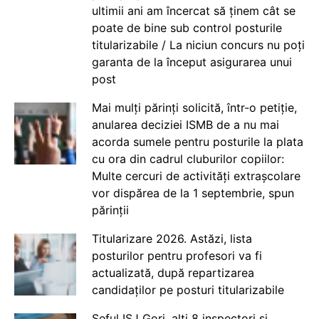
ultimii ani am încercat să ținem cât se
poate de bine sub control posturile
titularizabile / La niciun concurs nu poți
garanta de la început asigurarea unui
post
Mai mulți părinți solicită, într-o petiție,
anularea deciziei ISMB de a nu mai
acorda sumele pentru posturile la plata
cu ora din cadrul cluburilor copiilor:
Multe cercuri de activități extrașcolare
vor dispărea de la 1 septembrie, spun
părinții
Titularizare 2026. Astăzi, lista
posturilor pentru profesori va fi
actualizată, după repartizarea
candidaților pe posturi titularizabile
Șeful ISJ Gorj, alți 8 inspectori și