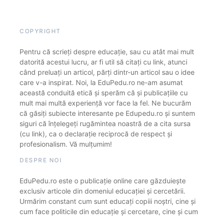
COPYRIGHT
Pentru că scrieți despre educație, sau cu atât mai mult
datorită acestui lucru, ar fi util să citați cu link, atunci
când preluați un articol, părți dintr-un articol sau o idee
care v-a inspirat. Noi, la EduPedu.ro ne-am asumat
această conduită etică și sperăm că și publicațiile cu
mult mai multă experiență vor face la fel. Ne bucurăm
că găsiți subiecte interesante pe Edupedu.ro și suntem
siguri că înțelegeți rugămintea noastră de a cita sursa
(cu link), ca o declarație reciprocă de respect și
profesionalism. Vă mulțumim!
DESPRE NOI
EduPedu.ro este o publicație online care găzduiește
exclusiv articole din domeniul educației și cercetării.
Urmărim constant cum sunt educați copiii noștri, cine și
cum face politicile din educație și cercetare, cine și cum