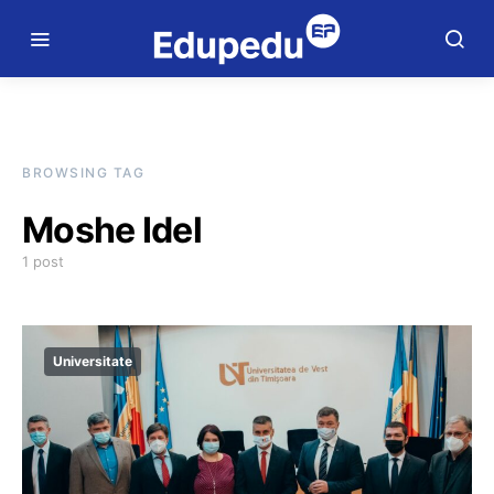
BROWSING TAG
Moshe Idel
1 post
Universitate