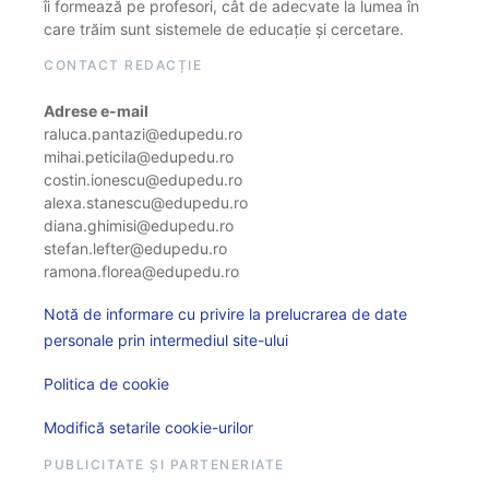
îi formează pe profesori, cât de adecvate la lumea în
care trăim sunt sistemele de educație și cercetare.
CONTACT REDACȚIE
Adrese e-mail
raluca.pantazi@edupedu.ro
mihai.peticila@edupedu.ro
costin.ionescu@edupedu.ro
alexa.stanescu@edupedu.ro
diana.ghimisi@edupedu.ro
stefan.lefter@edupedu.ro
ramona.florea@edupedu.ro
Notă de informare cu privire la prelucrarea de date
personale prin intermediul site-ului
Politica de cookie
Modifică setarile cookie-urilor
PUBLICITATE ȘI PARTENERIATE