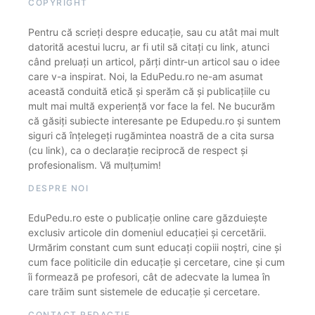
COPYRIGHT
Pentru că scrieți despre educație, sau cu atât mai mult
datorită acestui lucru, ar fi util să citați cu link, atunci
când preluați un articol, părți dintr-un articol sau o idee
care v-a inspirat. Noi, la EduPedu.ro ne-am asumat
această conduită etică și sperăm că și publicațiile cu
mult mai multă experiență vor face la fel. Ne bucurăm
că găsiți subiecte interesante pe Edupedu.ro și suntem
siguri că înțelegeți rugămintea noastră de a cita sursa
(cu link), ca o declarație reciprocă de respect și
profesionalism. Vă mulțumim!
DESPRE NOI
EduPedu.ro este o publicație online care găzduiește
exclusiv articole din domeniul educației și cercetării.
Urmărim constant cum sunt educați copiii noștri, cine și
cum face politicile din educație și cercetare, cine și cum
îi formează pe profesori, cât de adecvate la lumea în
care trăim sunt sistemele de educație și cercetare.
CONTACT REDACȚIE