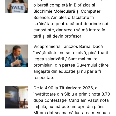
o bursă completă în Biofizică și
Biochimie Moleculară și Computer
Science: Am ales o facultate în
străinătate pentru că pot deprinde noi
cunoștințe, dar vreau să mă întorc în
țară și să devin profesor
Vicepremierul Tanczos Barna: Dacă
învățământul nu se rezolvă, pică toată
legea salarizării / Sunt mai multe
promisiuni din partea Guvernului către
angajații din educație și nu par a fi
respectate
De la 4.90 la Titularizare 2026, o
învățătoare din Sibiu a primit nota 8.70
după contestație: Când am văzut nota
inițială, nu mă puteam opri din plâns.
Mi-am dat seama că lucrarea mea nu a