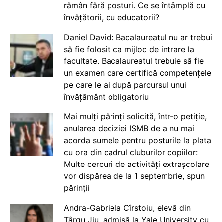
rămân fără posturi. Ce se întâmplă cu
învățătorii, cu educatorii?
Daniel David: Bacalaureatul nu ar trebui
să fie folosit ca mijloc de intrare la
facultate. Bacalaureatul trebuie să fie
un examen care certifică competențele
pe care le ai după parcursul unui
învățământ obligatoriu
Mai mulți părinți solicită, într-o petiție,
anularea deciziei ISMB de a nu mai
acorda sumele pentru posturile la plata
cu ora din cadrul cluburilor copiilor:
Multe cercuri de activități extrașcolare
vor dispărea de la 1 septembrie, spun
părinții
Andra-Gabriela Cîrstoiu, elevă din
Târgu Jiu, admisă la Yale University cu