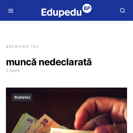
BROWSING TAG
muncă nedeclarată
2 posts
Statistici