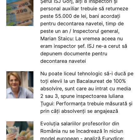
Șeful ISJ Gorj, alți 8 inspectori și
personal auxiliar trebuie să returneze
peste 55.000 de lei, bani acordați
pentru decontarea navetei, timp de
peste un an / Inspectorul general,
Marian Staicu: La vremea aceea nu
eram inspector șef. ISJ ne-a cerut să
depunem documente pentru
decontarea navetei
Nu poate liceul tehnologic să-i ducă pe
toți elevii la un Bacalaureat de 100%
absolvire, sunt care au intrat cu media
2 sau 3, spune inspectoarea Iuliana
Țugui: Performanța trebuie măsurată și
prin câți absolvenți se angajează
Evoluția salariilor profesorilor din
România nu se încadrează în niciun
model european - analiză Eurydice: