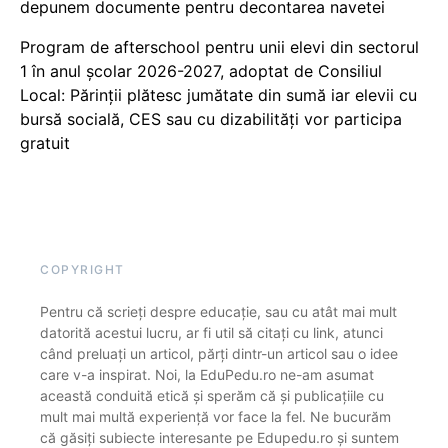
depunem documente pentru decontarea navetei
Program de afterschool pentru unii elevi din sectorul
1 în anul școlar 2026-2027, adoptat de Consiliul
Local: Părinții plătesc jumătate din sumă iar elevii cu
bursă socială, CES sau cu dizabilităţi vor participa
gratuit
COPYRIGHT
Pentru că scrieți despre educație, sau cu atât mai mult
datorită acestui lucru, ar fi util să citați cu link, atunci
când preluați un articol, părți dintr-un articol sau o idee
care v-a inspirat. Noi, la EduPedu.ro ne-am asumat
această conduită etică și sperăm că și publicațiile cu
mult mai multă experiență vor face la fel. Ne bucurăm
că găsiți subiecte interesante pe Edupedu.ro și suntem