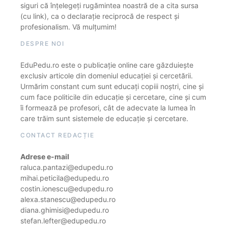
siguri că înțelegeți rugămintea noastră de a cita sursa
(cu link), ca o declarație reciprocă de respect și
profesionalism. Vă mulțumim!
DESPRE NOI
EduPedu.ro este o publicație online care găzduiește
exclusiv articole din domeniul educației și cercetării.
Urmărim constant cum sunt educați copiii noștri, cine și
cum face politicile din educație și cercetare, cine și cum
îi formează pe profesori, cât de adecvate la lumea în
care trăim sunt sistemele de educație și cercetare.
CONTACT REDACȚIE
Adrese e-mail
raluca.pantazi@edupedu.ro
mihai.peticila@edupedu.ro
costin.ionescu@edupedu.ro
alexa.stanescu@edupedu.ro
diana.ghimisi@edupedu.ro
stefan.lefter@edupedu.ro