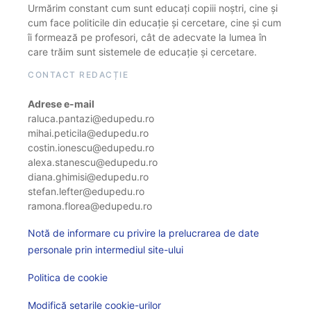
Urmărim constant cum sunt educați copiii noștri, cine și
cum face politicile din educație și cercetare, cine și cum
îi formează pe profesori, cât de adecvate la lumea în
care trăim sunt sistemele de educație și cercetare.
CONTACT REDACȚIE
Adrese e-mail
raluca.pantazi@edupedu.ro
mihai.peticila@edupedu.ro
costin.ionescu@edupedu.ro
alexa.stanescu@edupedu.ro
diana.ghimisi@edupedu.ro
stefan.lefter@edupedu.ro
ramona.florea@edupedu.ro
Notă de informare cu privire la prelucrarea de date
personale prin intermediul site-ului
Politica de cookie
Modifică setarile cookie-urilor