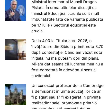
Ministrul interimar al Muncii Dragos
Pîslaru: În urma ultimelor discuții cu
ministrul Educației lucrurile sunt mult
îmbunătățite față de varianta publicată
pe 17 iulie / Sectorul educației este
crucial
De la 4.90 la Titularizare 2026, o
învățătoare din Sibiu a primit nota 8.70
după contestație: Când am văzut nota
inițială, nu mă puteam opri din plâns.
Mi-am dat seama că lucrarea mea nu a
fost corectată în adevăratul sens al
cuvântului
Un cunoscut profesor de la Cambridge
a demisionat în urma acuzațiilor că ar
fi plagiat sau ar fi exagerat în privința
realizărilor sale, promovate printr-o
poveste de viață marcată de un