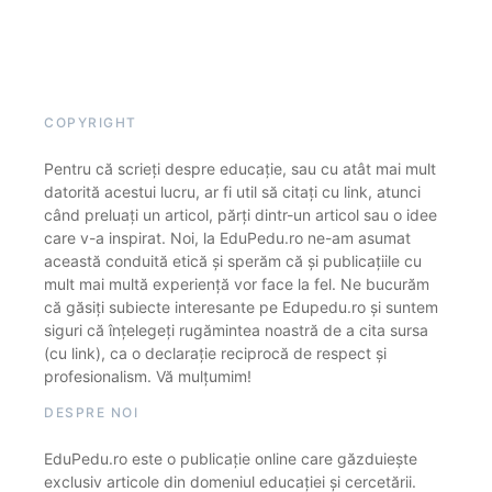
COPYRIGHT
Pentru că scrieți despre educație, sau cu atât mai mult
datorită acestui lucru, ar fi util să citați cu link, atunci
când preluați un articol, părți dintr-un articol sau o idee
care v-a inspirat. Noi, la EduPedu.ro ne-am asumat
această conduită etică și sperăm că și publicațiile cu
mult mai multă experiență vor face la fel. Ne bucurăm
că găsiți subiecte interesante pe Edupedu.ro și suntem
siguri că înțelegeți rugămintea noastră de a cita sursa
(cu link), ca o declarație reciprocă de respect și
profesionalism. Vă mulțumim!
DESPRE NOI
EduPedu.ro este o publicație online care găzduiește
exclusiv articole din domeniul educației și cercetării.