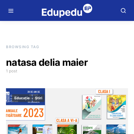
BROWSING TAG
natasa delia maier
1 post
Educație
Știri