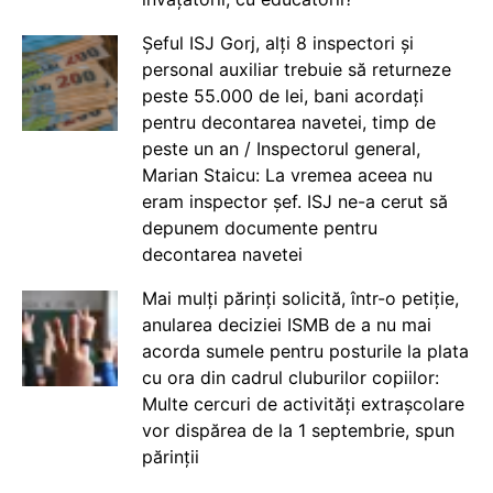
Șeful ISJ Gorj, alți 8 inspectori și
personal auxiliar trebuie să returneze
peste 55.000 de lei, bani acordați
pentru decontarea navetei, timp de
peste un an / Inspectorul general,
Marian Staicu: La vremea aceea nu
eram inspector șef. ISJ ne-a cerut să
depunem documente pentru
decontarea navetei
Mai mulți părinți solicită, într-o petiție,
anularea deciziei ISMB de a nu mai
acorda sumele pentru posturile la plata
cu ora din cadrul cluburilor copiilor:
Multe cercuri de activități extrașcolare
vor dispărea de la 1 septembrie, spun
părinții