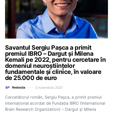
Savantul Sergiu Pașca a primit
premiul IBRO – Dargut și Milena
Kemali pe 2022, pentru cercetare în
domeniul neuroștiințelor
fundamentale și clinice, în valoare
de 25.000 de euro
3 noiembrie 2021
Redacția
Cercetătorul român, Sergiu Pașca, a primit premiul
internațional acordat de Fundația IBRO (International
Brain Research Organization) – Dargut și Milena