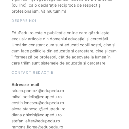
(cu link), ca o declarație reciprocă de respect și
profesionalism. Vă mulțumim!
DESPRE NOI
EduPedu.ro este o publicație online care găzduiește
exclusiv articole din domeniul educației și cercetării.
Urmărim constant cum sunt educați copiii noștri, cine și
cum face politicile din educație și cercetare, cine și cum
îi formează pe profesori, cât de adecvate la lumea în
care trăim sunt sistemele de educație și cercetare.
CONTACT REDACȚIE
Adrese e-mail
raluca.pantazi@edupedu.ro
mihai.peticila@edupedu.ro
costin.ionescu@edupedu.ro
alexa.stanescu@edupedu.ro
diana.ghimisi@edupedu.ro
stefan.lefter@edupedu.ro
ramona.florea@edupedu.ro