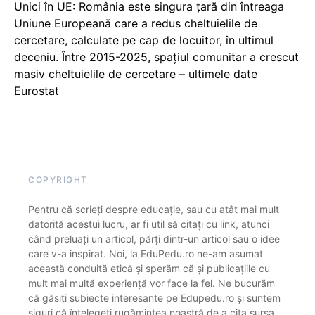
Unici în UE: România este singura țară din întreaga
Uniune Europeană care a redus cheltuielile de
cercetare, calculate pe cap de locuitor, în ultimul
deceniu. Între 2015-2025, spațiul comunitar a crescut
masiv cheltuielile de cercetare – ultimele date
Eurostat
COPYRIGHT
Pentru că scrieți despre educație, sau cu atât mai mult
datorită acestui lucru, ar fi util să citați cu link, atunci
când preluați un articol, părți dintr-un articol sau o idee
care v-a inspirat. Noi, la EduPedu.ro ne-am asumat
această conduită etică și sperăm că și publicațiile cu
mult mai multă experiență vor face la fel. Ne bucurăm
că găsiți subiecte interesante pe Edupedu.ro și suntem
siguri că înțelegeți rugămintea noastră de a cita sursa