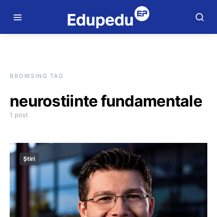
BROWSING TAG
neurostiinte fundamentale
1 post
Știri