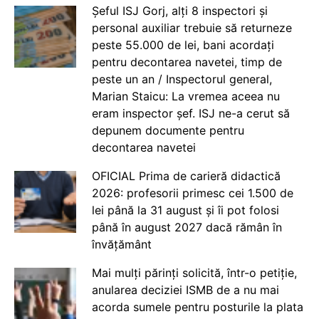
Șeful ISJ Gorj, alți 8 inspectori și
personal auxiliar trebuie să returneze
peste 55.000 de lei, bani acordați
pentru decontarea navetei, timp de
peste un an / Inspectorul general,
Marian Staicu: La vremea aceea nu
eram inspector șef. ISJ ne-a cerut să
depunem documente pentru
decontarea navetei
OFICIAL Prima de carieră didactică
2026: profesorii primesc cei 1.500 de
lei până la 31 august și îi pot folosi
până în august 2027 dacă rămân în
învățământ
Mai mulți părinți solicită, într-o petiție,
anularea deciziei ISMB de a nu mai
acorda sumele pentru posturile la plata