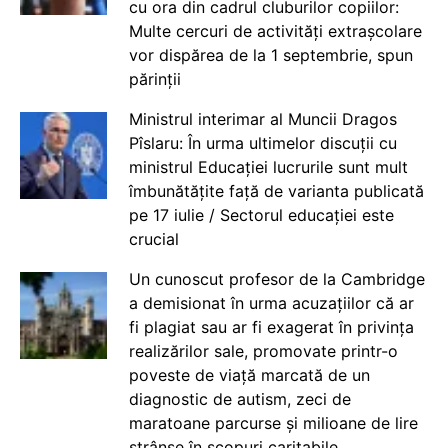
cu ora din cadrul cluburilor copiilor:
Multe cercuri de activități extrașcolare
vor dispărea de la 1 septembrie, spun
părinții
Ministrul interimar al Muncii Dragos
Pîslaru: În urma ultimelor discuții cu
ministrul Educației lucrurile sunt mult
îmbunătățite față de varianta publicată
pe 17 iulie / Sectorul educației este
crucial
Un cunoscut profesor de la Cambridge
a demisionat în urma acuzațiilor că ar
fi plagiat sau ar fi exagerat în privința
realizărilor sale, promovate printr-o
poveste de viață marcată de un
diagnostic de autism, zeci de
maratoane parcurse și milioane de lire
strânse în scopuri caritabile