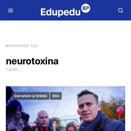
BROWSING TAG
neurotoxina
1 post
Cercetare și Știință
Știri