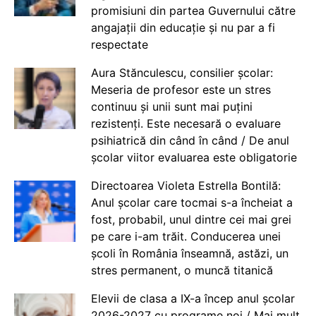
promisiuni din partea Guvernului către
angajații din educație și nu par a fi
respectate
Aura Stănculescu, consilier școlar:
Meseria de profesor este un stres
continuu și unii sunt mai puțini
rezistenți. Este necesară o evaluare
psihiatrică din când în când / De anul
școlar viitor evaluarea este obligatorie
Directoarea Violeta Estrella Bontilă:
Anul școlar care tocmai s-a încheiat a
fost, probabil, unul dintre cei mai grei
pe care i-am trăit. Conducerea unei
școli în România înseamnă, astăzi, un
stres permanent, o muncă titanică
Elevii de clasa a IX-a încep anul școlar
2026-2027 cu programe noi / Mai mult