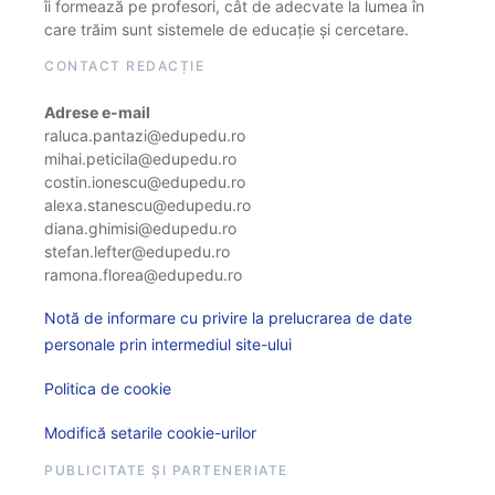
îi formează pe profesori, cât de adecvate la lumea în
care trăim sunt sistemele de educație și cercetare.
CONTACT REDACȚIE
Adrese e-mail
raluca.pantazi@edupedu.ro
mihai.peticila@edupedu.ro
costin.ionescu@edupedu.ro
alexa.stanescu@edupedu.ro
diana.ghimisi@edupedu.ro
stefan.lefter@edupedu.ro
ramona.florea@edupedu.ro
Notă de informare cu privire la prelucrarea de date
personale prin intermediul site-ului
Politica de cookie
Modifică setarile cookie-urilor
PUBLICITATE ȘI PARTENERIATE