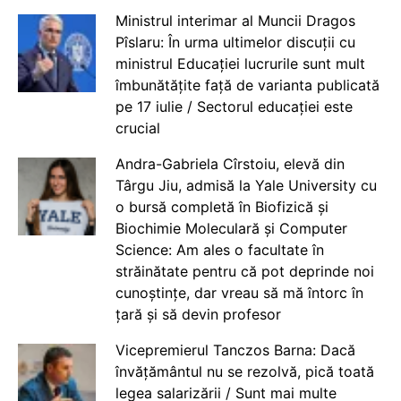
Ministrul interimar al Muncii Dragos
Pîslaru: În urma ultimelor discuții cu
ministrul Educației lucrurile sunt mult
îmbunătățite față de varianta publicată
pe 17 iulie / Sectorul educației este
crucial
Andra-Gabriela Cîrstoiu, elevă din
Târgu Jiu, admisă la Yale University cu
o bursă completă în Biofizică și
Biochimie Moleculară și Computer
Science: Am ales o facultate în
străinătate pentru că pot deprinde noi
cunoștințe, dar vreau să mă întorc în
țară și să devin profesor
Vicepremierul Tanczos Barna: Dacă
învățământul nu se rezolvă, pică toată
legea salarizării / Sunt mai multe