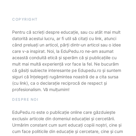
COPYRIGHT
Pentru că scrieți despre educație, sau cu atât mai mult
datorită acestui lucru, ar fi util să citați cu link, atunci
când preluați un articol, părți dintr-un articol sau o idee
care v-a inspirat. Noi, la EduPedu.ro ne-am asumat
această conduită etică și sperăm că și publicațiile cu
mult mai multă experiență vor face la fel. Ne bucurăm
că găsiți subiecte interesante pe Edupedu.ro și suntem
siguri că înțelegeți rugămintea noastră de a cita sursa
(cu link), ca o declarație reciprocă de respect și
profesionalism. Vă mulțumim!
DESPRE NOI
EduPedu.ro este o publicație online care găzduiește
exclusiv articole din domeniul educației și cercetării.
Urmărim constant cum sunt educați copiii noștri, cine și
cum face politicile din educație și cercetare, cine și cum