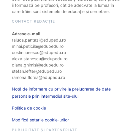
îi formează pe profesori, cât de adecvate la lumea în
care trăim sunt sistemele de educație și cercetare.
CONTACT REDACȚIE
Adrese e-mail
raluca.pantazi@edupedu.ro
mihai.peticila@edupedu.ro
costin.ionescu@edupedu.ro
alexa.stanescu@edupedu.ro
diana.ghimisi@edupedu.ro
stefan.lefter@edupedu.ro
ramona.florea@edupedu.ro
Notă de informare cu privire la prelucrarea de date
personale prin intermediul site-ului
Politica de cookie
Modifică setarile cookie-urilor
PUBLICITATE ȘI PARTENERIATE