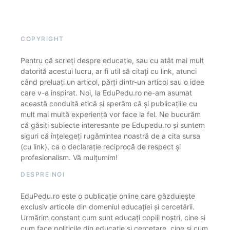
COPYRIGHT
Pentru că scrieți despre educație, sau cu atât mai mult
datorită acestui lucru, ar fi util să citați cu link, atunci
când preluați un articol, părți dintr-un articol sau o idee
care v-a inspirat. Noi, la EduPedu.ro ne-am asumat
această conduită etică și sperăm că și publicațiile cu
mult mai multă experiență vor face la fel. Ne bucurăm
că găsiți subiecte interesante pe Edupedu.ro și suntem
siguri că înțelegeți rugămintea noastră de a cita sursa
(cu link), ca o declarație reciprocă de respect și
profesionalism. Vă mulțumim!
DESPRE NOI
EduPedu.ro este o publicație online care găzduiește
exclusiv articole din domeniul educației și cercetării.
Urmărim constant cum sunt educați copiii noștri, cine și
cum face politicile din educație și cercetare, cine și cum