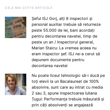
CELE MAI CITITE ARTICOLE
Șeful ISJ Gorj, alți 8 inspectori și
personal auxiliar trebuie să returneze
peste 55.000 de lei, bani acordați
pentru decontarea navetei, timp de
peste un an / Inspectorul general,
Marian Staicu: La vremea aceea nu
eram inspector șef. ISJ ne-a cerut să
depunem documente pentru
decontarea navetei
Nu poate liceul tehnologic să-i ducă pe
toți elevii la un Bacalaureat de 100%
absolvire, sunt care au intrat cu media
2 sau 3, spune inspectoarea Iuliana
Țugui: Performanța trebuie măsurată și
prin câți absolvenți se angajează