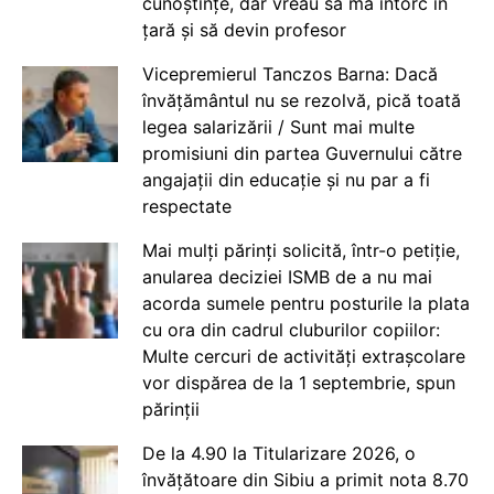
cunoștințe, dar vreau să mă întorc în
țară și să devin profesor
Vicepremierul Tanczos Barna: Dacă
învățământul nu se rezolvă, pică toată
legea salarizării / Sunt mai multe
promisiuni din partea Guvernului către
angajații din educație și nu par a fi
respectate
Mai mulți părinți solicită, într-o petiție,
anularea deciziei ISMB de a nu mai
acorda sumele pentru posturile la plata
cu ora din cadrul cluburilor copiilor:
Multe cercuri de activități extrașcolare
vor dispărea de la 1 septembrie, spun
părinții
De la 4.90 la Titularizare 2026, o
învățătoare din Sibiu a primit nota 8.70