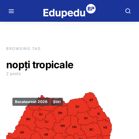
BROWSING TAG
nopți tropicale
2 posts
Bacalaureat 2026
Știri