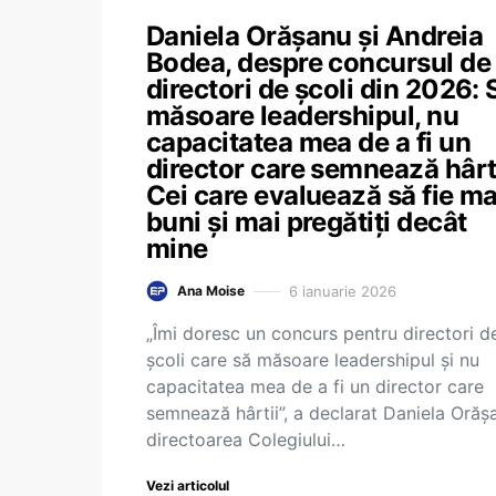
Daniela Orășanu și Andreia
Bodea, despre concursul de
directori de școli din 2026: 
măsoare leadershipul, nu
capacitatea mea de a fi un
director care semnează hârti
Cei care evaluează să fie ma
buni și mai pregătiți decât
mine
6 ianuarie 2026
Ana Moise
„Îmi doresc un concurs pentru directori d
școli care să măsoare leadershipul și nu
capacitatea mea de a fi un director care
semnează hârtii”, a declarat Daniela Orăș
directoarea Colegiului…
Vezi articolul