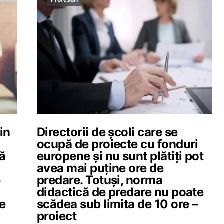
in
Directorii de școli care se
ocupă de proiecte cu fonduri
că
europene și nu sunt plătiți pot
avea mai puține ore de
e
predare. Totuși, norma
didactică de predare nu poate
de
scădea sub limita de 10 ore –
proiect