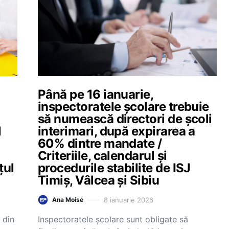
Până pe 16 ianuarie,
inspectoratele școlare trebuie
să numească directori de școli
l
interimari, după expirarea a
60% dintre mandate /
Criteriile, calendarul și
țul
procedurile stabilite de ISJ
Timiș, Vâlcea și Sibiu
8 ianuarie 2026
Ana Moise
 din
Inspectoratele școlare sunt obligate să