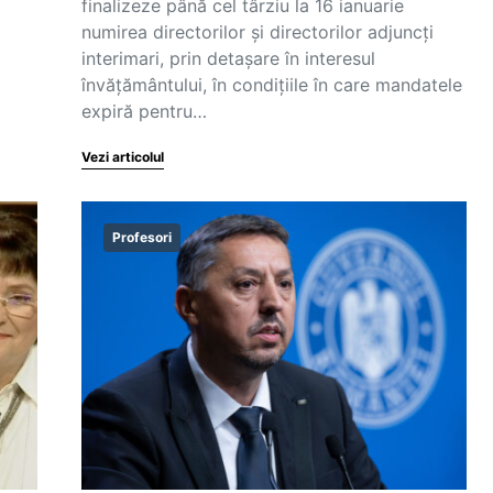
finalizeze până cel târziu la 16 ianuarie
numirea directorilor și directorilor adjuncți
interimari, prin detașare în interesul
învățământului, în condițiile în care mandatele
expiră pentru…
Vezi articolul
Profesori