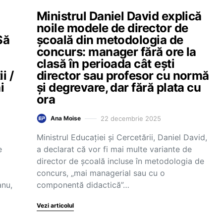
Ministrul Daniel David explică
noile modele de director de
Să
școală din metodologia de
concurs: manager fără ore la
clasă în perioada cât ești
i /
director sau profesor cu normă
i
și degrevare, dar fără plata cu
ora
22 decembrie 2025
Ana Moise
Ministrul Educației și Cercetării, Daniel David,
e
a declarat că vor fi mai multe variante de
director de școală incluse în metodologia de
concurs, „mai managerial sau cu o
anu,
componentă didactică”…
Vezi articolul