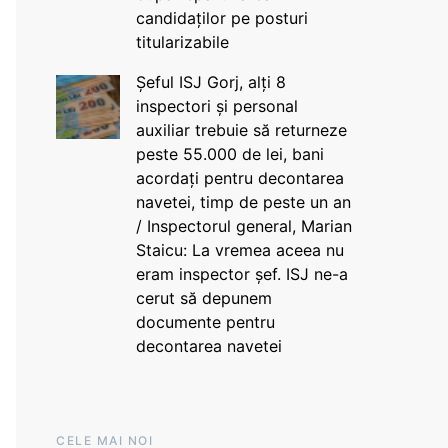
candidaților pe posturi
titularizabile
Șeful ISJ Gorj, alți 8
inspectori și personal
auxiliar trebuie să returneze
peste 55.000 de lei, bani
acordați pentru decontarea
navetei, timp de peste un an
/ Inspectorul general, Marian
Staicu: La vremea aceea nu
eram inspector șef. ISJ ne-a
cerut să depunem
documente pentru
decontarea navetei
CELE MAI NOI