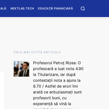
OALĂ
NEXTLAB.TECH
EDUCAȚIE FINANCIARĂ
CELE MAI CITITE ARTICOLE
Profesorul Petruț Rizea: O
profesoară a luat nota 4.90
la Titularizare, iar după
contestații nota a ajuns la
8.70 / Astfel de erori îmi
arată ce entuziasmați sunt
profesorii buni, cu
experiență să vină la