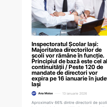
Inspectoratul Școlar Iași:
Majoritatea directorilor de
școli vor rămâne în funcție.
Principiul de bază este cel a
continuității / Peste 120 de
mandate de directori vor
expira pe 16 ianuarie în jude
Iași
13 ianuarie 2026
Ana Moise
Aproximativ 66% dintre directorii de școli