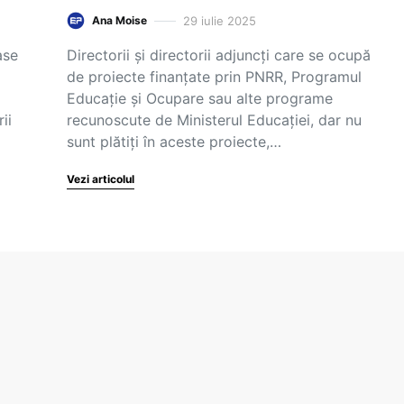
29 iulie 2025
Ana Moise
ase
Directorii și directorii adjuncți care se ocupă
de proiecte finanțate prin PNRR, Programul
Educație și Ocupare sau alte programe
ii
recunoscute de Ministerul Educației, dar nu
sunt plătiți în aceste proiecte,…
Vezi articolul