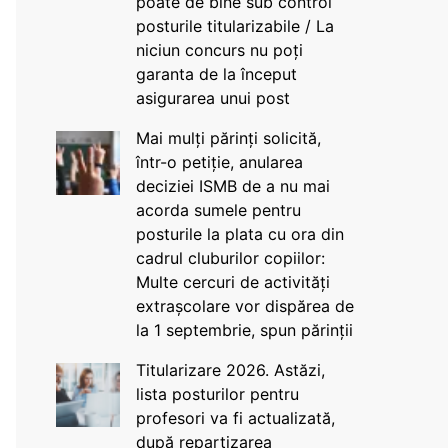
poate de bine sub control
posturile titularizabile / La
niciun concurs nu poți
garanta de la început
asigurarea unui post
Mai mulți părinți solicită,
într-o petiție, anularea
deciziei ISMB de a nu mai
acorda sumele pentru
posturile la plata cu ora din
cadrul cluburilor copiilor:
Multe cercuri de activități
extrașcolare vor dispărea de
la 1 septembrie, spun părinții
Titularizare 2026. Astăzi,
lista posturilor pentru
profesori va fi actualizată,
după repartizarea