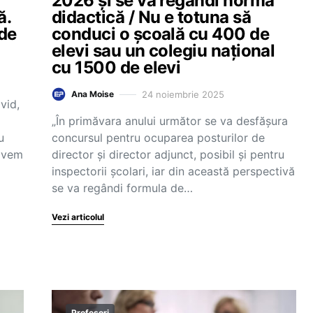
2026 și se va regândi normă
ă.
didactică / Nu e totuna să
 de
conduci o școală cu 400 de
elevi sau un colegiu național
cu 1500 de elevi
24 noiembrie 2025
Ana Moise
vid,
„În primăvara anului următor se va desfășura
u
concursul pentru ocuparea posturilor de
„avem
director și director adjunct, posibil și pentru
inspectorii școlari, iar din această perspectivă
se va regândi formula de…
Vezi articolul
Profesori