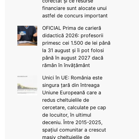
corectat și ce resurse
financiare sunt alocate unui
astfel de concurs important
OFICIAL Prima de carieră
didactică 2026: profesorii
primesc cei 1.500 de lei până
la 31 august și îi pot folosi
până în august 2027 dacă
rămân în învățământ
Unici în UE: România este
singura țară din întreaga
Uniune Europeană care a
redus cheltuielile de
cercetare, calculate pe cap
de locuitor, în ultimul
deceniu. Între 2015-2025,
spațiul comunitar a crescut
masiv cheltuielile de