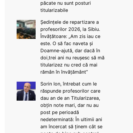
păcate nu sunt posturi
titularizabile
Ședințele de repartizare a
profesorilor 2026, la Sibiu.
Învățătoare: „Am zis iau ce
este. O să fac naveta și
Doamne-ajută, dar dacă în
doi,trei ani nu reușesc să mă
titularizez nu cred că mai
rămân în învățământ”
Sorin Ion, întrebat cum le
răspunde profesorilor care
dau an de an Titularizarea,
obțin note mari, dar nu au
post pe perioadă
nedeterminată: În ultimii ani
am încercat să ținem cât se