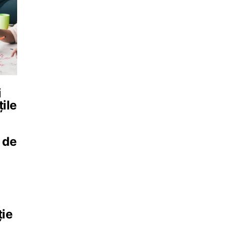
i
țile
l de
ție