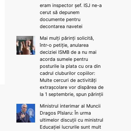
eram inspector șef. ISJ ne-a
cerut să depunem
documente pentru
decontarea navetei
Mai mulți părinți solicită,
într-o petiție, anularea
deciziei ISMB de a nu mai
acorda sumele pentru
posturile la plata cu ora din
cadrul cluburilor copiilor:
Multe cercuri de activități
extrașcolare vor dispărea de
la 1 septembrie, spun părinții
Ministrul interimar al Muncii
Dragos Pîslaru: În urma
ultimelor discuții cu ministrul
Educației lucrurile sunt mult