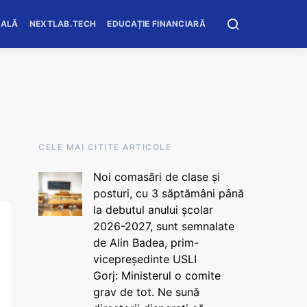
OALĂ
NEXTLAB.TECH
EDUCAȚIE FINANCIARĂ
CELE MAI CITITE ARTICOLE
Noi comasări de clase și
posturi, cu 3 săptămâni până
la debutul anului școlar
2026-2027, sunt semnalate
de Alin Badea, prim-
vicepreședinte USLI
Gorj: Ministerul o comite
grav de tot. Ne sună