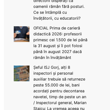
directorii disperați că
oamenii rămân fără posturi.
Ce se întâmplă cu
învățătorii, cu educatorii?
OFICIAL Prima de carieră
didactică 2026: profesorii
primesc cei 1.500 de lei până
la 31 august și îi pot folosi
până în august 2027 dacă
rămân în învățământ
Șeful ISJ Gorj, alți 8
inspectori și personal
auxiliar trebuie să returneze
peste 55.000 de lei, bani
acordați pentru decontarea
navetei, timp de peste un an
/ Inspectorul general, Marian
Staicu: La vremea aceea nu