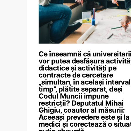
Ce înseamnă că universitari
vor putea desfășura activită
didactice și activități pe
contracte de cercetare
„simultan, în același interva
timp”, plătite separat, deși
Codul Muncii impune
restricții? Deputatul Mihai
Ghigiu, coautor al măsurii:
Aceeași prevedere este și la
medici și corectează o situa