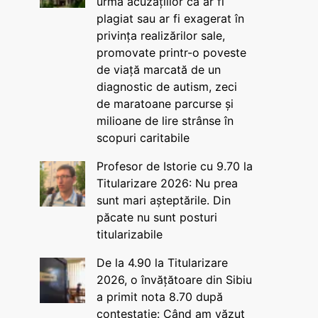
urma acuzațiilor că ar fi
plagiat sau ar fi exagerat în
privința realizărilor sale,
promovate printr-o poveste
de viață marcată de un
diagnostic de autism, zeci
de maratoane parcurse și
milioane de lire strânse în
scopuri caritabile
Profesor de Istorie cu 9.70 la
Titularizare 2026: Nu prea
sunt mari așteptările. Din
păcate nu sunt posturi
titularizabile
De la 4.90 la Titularizare
2026, o învățătoare din Sibiu
a primit nota 8.70 după
contestație: Când am văzut