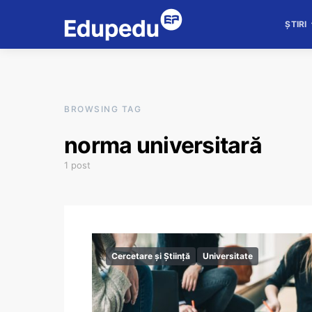
ȘTIRI
BROWSING TAG
norma universitară
1 post
Cercetare și Știință
Universitate