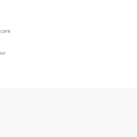
 care
nor