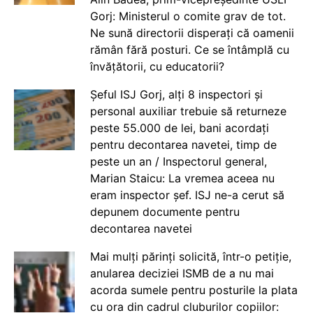
Gorj: Ministerul o comite grav de tot.
Ne sună directorii disperați că oamenii
rămân fără posturi. Ce se întâmplă cu
învățătorii, cu educatorii?
Șeful ISJ Gorj, alți 8 inspectori și
personal auxiliar trebuie să returneze
peste 55.000 de lei, bani acordați
pentru decontarea navetei, timp de
peste un an / Inspectorul general,
Marian Staicu: La vremea aceea nu
eram inspector șef. ISJ ne-a cerut să
depunem documente pentru
decontarea navetei
Mai mulți părinți solicită, într-o petiție,
anularea deciziei ISMB de a nu mai
acorda sumele pentru posturile la plata
cu ora din cadrul cluburilor copiilor: