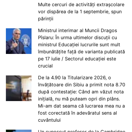
Multe cercuri de activități extrașcolare
vor dispărea de la 1 septembrie, spun
părinții
Ministrul interimar al Muncii Dragos
Pîslaru: În urma ultimelor discuții cu
ministrul Educației lucrurile sunt mult
îmbunătățite față de varianta publicată
pe 17 iulie / Sectorul educației este
crucial
De la 4.90 la Titularizare 2026, o
învățătoare din Sibiu a primit nota 8.70
după contestație: Când am văzut nota
inițială, nu mă puteam opri din plâns.
Mi-am dat seama că lucrarea mea nu a
fost corectată în adevăratul sens al
cuvântului
Un cunoscut profesor de la Cambridge