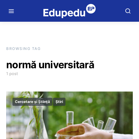
BROWSING TAG
normă universitară
1 post
Cercetare și Știință
Știri