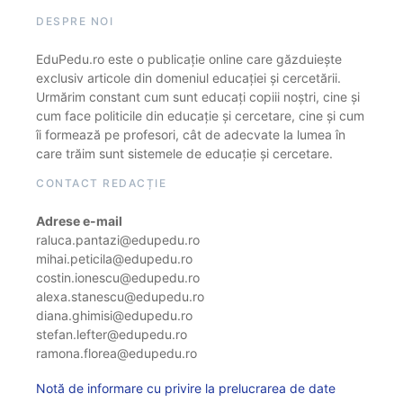
DESPRE NOI
EduPedu.ro este o publicație online care găzduiește
exclusiv articole din domeniul educației și cercetării.
Urmărim constant cum sunt educați copiii noștri, cine și
cum face politicile din educație și cercetare, cine și cum
îi formează pe profesori, cât de adecvate la lumea în
care trăim sunt sistemele de educație și cercetare.
CONTACT REDACȚIE
Adrese e-mail
raluca.pantazi@edupedu.ro
mihai.peticila@edupedu.ro
costin.ionescu@edupedu.ro
alexa.stanescu@edupedu.ro
diana.ghimisi@edupedu.ro
stefan.lefter@edupedu.ro
ramona.florea@edupedu.ro
Notă de informare cu privire la prelucrarea de date