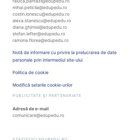
raluca.pantazi@edupedu.ro
mihai.peticila@edupedu.ro
costin.ionescu@edupedu.ro
alexa.stanescu@edupedu.ro
diana.ghimisi@edupedu.ro
stefan.lefter@edupedu.ro
ramona.florea@edupedu.ro
Notă de informare cu privire la prelucrarea de date
personale prin intermediul site-ului
Politica de cookie
Modifică setarile cookie-urilor
PUBLICITATE ȘI PARTENERIATE
Adresă de e-mail
comunicare@edupedu.ro
STATISTICI EDUPEDU.RO