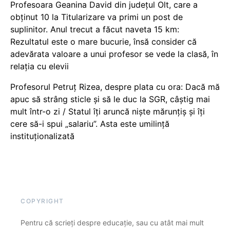
Profesoara Geanina David din județul Olt, care a
obținut 10 la Titularizare va primi un post de
suplinitor. Anul trecut a făcut naveta 15 km:
Rezultatul este o mare bucurie, însă consider că
adevărata valoare a unui profesor se vede la clasă, în
relația cu elevii
Profesorul Petruț Rizea, despre plata cu ora: Dacă mă
apuc să strâng sticle și să le duc la SGR, câștig mai
mult într-o zi / Statul îți aruncă niște mărunțiș și îți
cere să-i spui „salariu”. Asta este umilință
instituționalizată
COPYRIGHT
Pentru că scrieți despre educație, sau cu atât mai mult