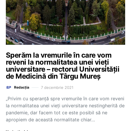
Sperăm la vremurile în care vom
reveni la normalitatea unei vieți
universitare – rectorul Universității
de Medicină din Târgu Mureș
7 decembrie 2021
Redacția
„Privim cu speranţă spre vremurile în care vom reveni
la normalitatea unei vieţi universitare nestingherită de
pandemie, dar facem tot ce este posibil să ne
apropiem de această normalitate chiar…