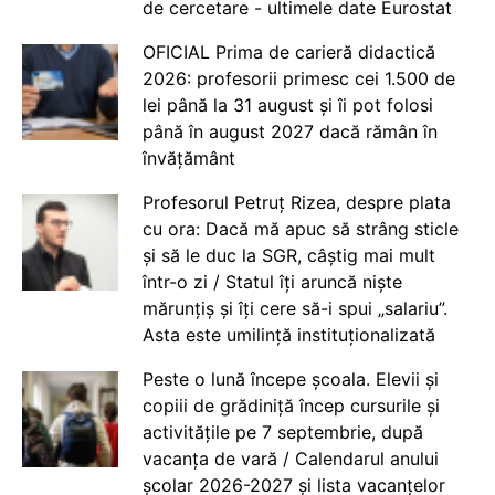
de cercetare - ultimele date Eurostat
OFICIAL Prima de carieră didactică
2026: profesorii primesc cei 1.500 de
lei până la 31 august și îi pot folosi
până în august 2027 dacă rămân în
învățământ
Profesorul Petruț Rizea, despre plata
cu ora: Dacă mă apuc să strâng sticle
și să le duc la SGR, câștig mai mult
într-o zi / Statul îți aruncă niște
mărunțiș și îți cere să-i spui „salariu”.
Asta este umilință instituționalizată
Peste o lună începe școala. Elevii și
copiii de grădiniță încep cursurile și
activitățile pe 7 septembrie, după
vacanța de vară / Calendarul anului
școlar 2026-2027 și lista vacanțelor