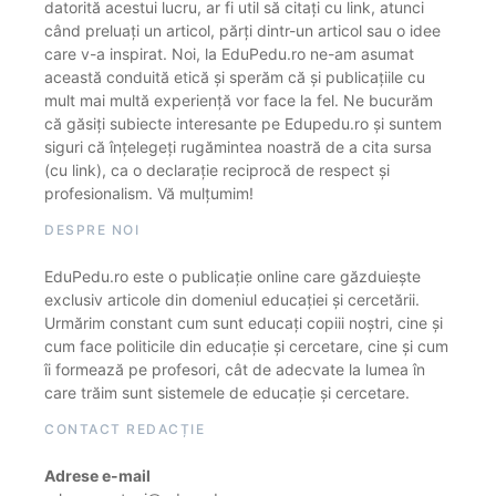
datorită acestui lucru, ar fi util să citați cu link, atunci
când preluați un articol, părți dintr-un articol sau o idee
care v-a inspirat. Noi, la EduPedu.ro ne-am asumat
această conduită etică și sperăm că și publicațiile cu
mult mai multă experiență vor face la fel. Ne bucurăm
că găsiți subiecte interesante pe Edupedu.ro și suntem
siguri că înțelegeți rugămintea noastră de a cita sursa
(cu link), ca o declarație reciprocă de respect și
profesionalism. Vă mulțumim!
DESPRE NOI
EduPedu.ro este o publicație online care găzduiește
exclusiv articole din domeniul educației și cercetării.
Urmărim constant cum sunt educați copiii noștri, cine și
cum face politicile din educație și cercetare, cine și cum
îi formează pe profesori, cât de adecvate la lumea în
care trăim sunt sistemele de educație și cercetare.
CONTACT REDACȚIE
Adrese e-mail