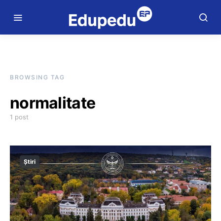
BROWSING TAG
normalitate
1 post
Știri