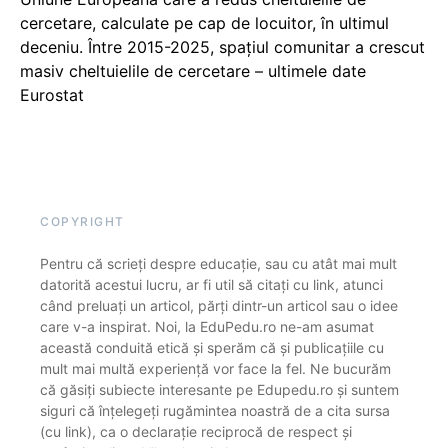
cercetare, calculate pe cap de locuitor, în ultimul
deceniu. Între 2015-2025, spațiul comunitar a crescut
masiv cheltuielile de cercetare – ultimele date
Eurostat
COPYRIGHT
Pentru că scrieți despre educație, sau cu atât mai mult
datorită acestui lucru, ar fi util să citați cu link, atunci
când preluați un articol, părți dintr-un articol sau o idee
care v-a inspirat. Noi, la EduPedu.ro ne-am asumat
această conduită etică și sperăm că și publicațiile cu
mult mai multă experiență vor face la fel. Ne bucurăm
că găsiți subiecte interesante pe Edupedu.ro și suntem
siguri că înțelegeți rugămintea noastră de a cita sursa
(cu link), ca o declarație reciprocă de respect și