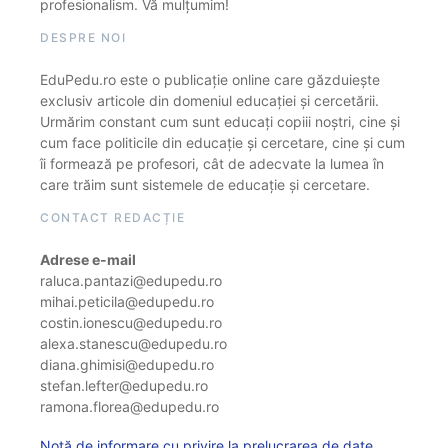
profesionalism. Vă mulțumim!
DESPRE NOI
EduPedu.ro este o publicație online care găzduiește
exclusiv articole din domeniul educației și cercetării.
Urmărim constant cum sunt educați copiii noștri, cine și
cum face politicile din educație și cercetare, cine și cum
îi formează pe profesori, cât de adecvate la lumea în
care trăim sunt sistemele de educație și cercetare.
CONTACT REDACȚIE
Adrese e-mail
raluca.pantazi@edupedu.ro
mihai.peticila@edupedu.ro
costin.ionescu@edupedu.ro
alexa.stanescu@edupedu.ro
diana.ghimisi@edupedu.ro
stefan.lefter@edupedu.ro
ramona.florea@edupedu.ro
Notă de informare cu privire la prelucrarea de date