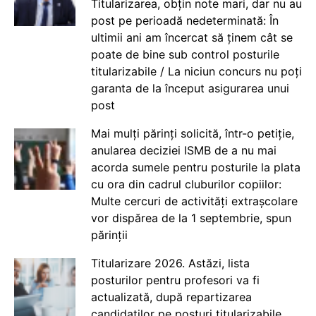
Titularizarea, obțin note mari, dar nu au
post pe perioadă nedeterminată: În
ultimii ani am încercat să ținem cât se
poate de bine sub control posturile
titularizabile / La niciun concurs nu poți
garanta de la început asigurarea unui
post
Mai mulți părinți solicită, într-o petiție,
anularea deciziei ISMB de a nu mai
acorda sumele pentru posturile la plata
cu ora din cadrul cluburilor copiilor:
Multe cercuri de activități extrașcolare
vor dispărea de la 1 septembrie, spun
părinții
Titularizare 2026. Astăzi, lista
posturilor pentru profesori va fi
actualizată, după repartizarea
candidaților pe posturi titularizabile