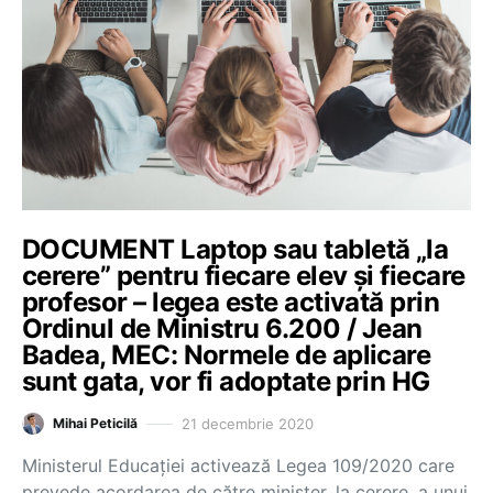
DOCUMENT Laptop sau tabletă „la
cerere” pentru fiecare elev și fiecare
profesor – legea este activată prin
Ordinul de Ministru 6.200 / Jean
Badea, MEC: Normele de aplicare
sunt gata, vor fi adoptate prin HG
21 decembrie 2020
Mihai Peticilă
Ministerul Educației activează Legea 109/2020 care
prevede acordarea de către minister, la cerere, a unui