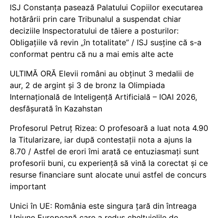
ISJ Constanța pasează Palatului Copiilor executarea
hotărârii prin care Tribunalul a suspendat chiar
deciziile Inspectoratului de tăiere a posturilor:
Obligațiile vă revin „în totalitate” / ISJ susține că s-a
conformat pentru că nu a mai emis alte acte
ULTIMĂ ORĂ Elevii români au obținut 3 medalii de
aur, 2 de argint și 3 de bronz la Olimpiada
Internațională de Inteligență Artificială – IOAI 2026,
desfășurată în Kazahstan
Profesorul Petruț Rizea: O profesoară a luat nota 4.90
la Titularizare, iar după contestații nota a ajuns la
8.70 / Astfel de erori îmi arată ce entuziasmați sunt
profesorii buni, cu experiență să vină la corectat și ce
resurse financiare sunt alocate unui astfel de concurs
important
Unici în UE: România este singura țară din întreaga
Uniune Europeană care a redus cheltuielile de