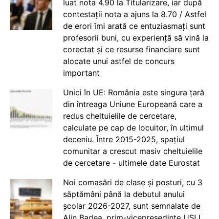
luat nota 4.90 la Titularizare, iar după
contestații nota a ajuns la 8.70 / Astfel
de erori îmi arată ce entuziasmați sunt
profesorii buni, cu experiență să vină la
corectat și ce resurse financiare sunt
alocate unui astfel de concurs
important
Unici în UE: România este singura țară
din întreaga Uniune Europeană care a
redus cheltuielile de cercetare,
calculate pe cap de locuitor, în ultimul
deceniu. Între 2015-2025, spațiul
comunitar a crescut masiv cheltuielile
de cercetare - ultimele date Eurostat
Noi comasări de clase și posturi, cu 3
săptămâni până la debutul anului
școlar 2026-2027, sunt semnalate de
Alin Badea, prim-vicepreședinte USLI