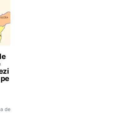
le
e
ezi
 pe
ea de