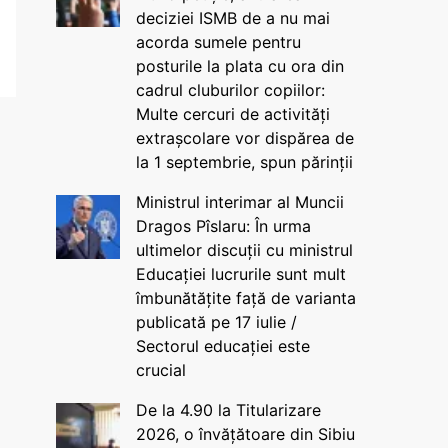
deciziei ISMB de a nu mai
acorda sumele pentru
posturile la plata cu ora din
cadrul cluburilor copiilor:
Multe cercuri de activități
extrașcolare vor dispărea de
la 1 septembrie, spun părinții
Ministrul interimar al Muncii
Dragos Pîslaru: În urma
ultimelor discuții cu ministrul
Educației lucrurile sunt mult
îmbunătățite față de varianta
publicată pe 17 iulie /
Sectorul educației este
crucial
De la 4.90 la Titularizare
2026, o învățătoare din Sibiu