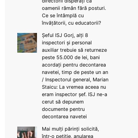
directorii disperați că
oamenii rămân fără posturi.
Ce se întâmplă cu
învățătorii, cu educatorii?
Șeful ISJ Gorj, alți 8
inspectori și personal
auxiliar trebuie să returneze
peste 55.000 de lei, bani
acordați pentru decontarea
navetei, timp de peste un an
/ Inspectorul general, Marian
Staicu: La vremea aceea nu
eram inspector șef. ISJ ne-a
cerut să depunem
documente pentru
decontarea navetei
Mai mulți părinți solicită,
într-o petiție, anularea