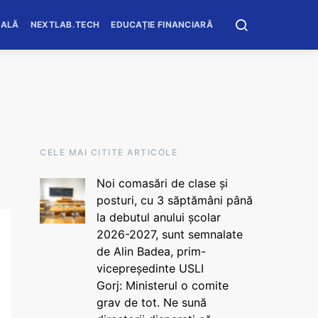
OALĂ
NEXTLAB.TECH
EDUCAȚIE FINANCIARĂ
CELE MAI CITITE ARTICOLE
Noi comasări de clase și
posturi, cu 3 săptămâni până
la debutul anului școlar
2026-2027, sunt semnalate
de Alin Badea, prim-
vicepreședinte USLI
Gorj: Ministerul o comite
grav de tot. Ne sună