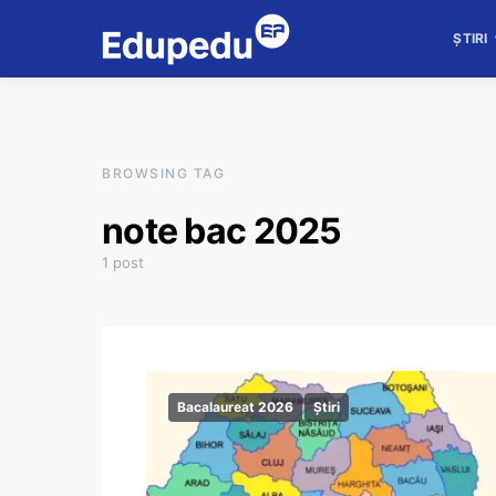
ȘTIRI
BROWSING TAG
note bac 2025
1 post
Bacalaureat 2026
Știri