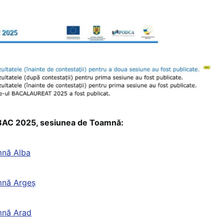
la BAC 2025, sesiunea de Toamnă:
mnă Alba
mnă Argeș
mnă Arad