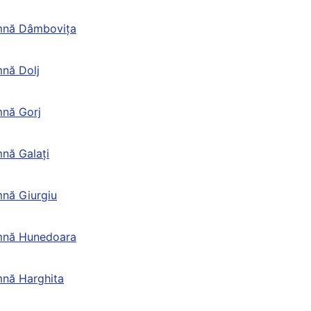
mnă Dâmbovița
nă Dolj
nă Gorj
nă Galați
nă Giurgiu
mnă Hunedoara
nă Harghita