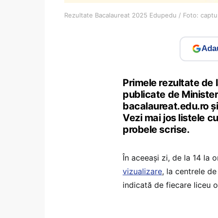
Rezultate Bacalaureat 2025 Edupedu / Foto: captu
Adau
Primele rezultate de
publicate de Ministeru
bacalaureat.edu.ro și
Vezi mai jos listele c
probele scrise.
În aceeași zi, de la 14 la 
vizualizare
, la centrele d
indicată de fiecare liceu