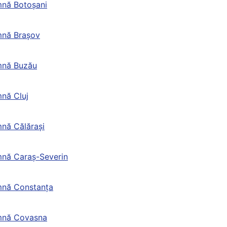
nă Botoșani
mnă Brașov
mnă Buzău
nă Cluj
nă Călărași
nă Caraș-Severin
mnă Constanța
mnă Covasna