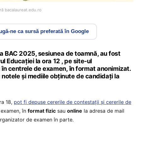
ră bacalaureat.edu.ro
gă-ne ca sursă preferată în Google
 la BAC 2025, sesiunea de toamnă, au fost
l Educației la ora 12 , pe site-ul
 în centrele de examen, în format anonimizat.
u notele și mediile obținute de candidați la
ora 18,
pot fi depuse cererile de contestații și cererile de
e examen, în
format fizic
sau
online
la adresa de mail
 organizator de examen în parte.