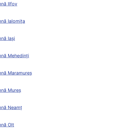
nă Ilfov
nă Ialomița
nă Iași
nă Mehedinți
mnă Maramureș
mnă Mureș
mnă Neamț
nă Olt