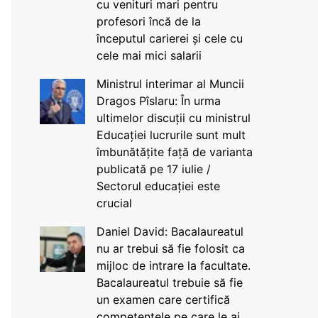
cu venituri mari pentru
profesori încă de la
începutul carierei și cele cu
cele mai mici salarii
Ministrul interimar al Muncii
Dragos Pîslaru: În urma
ultimelor discuții cu ministrul
Educației lucrurile sunt mult
îmbunătățite față de varianta
publicată pe 17 iulie /
Sectorul educației este
crucial
Daniel David: Bacalaureatul
nu ar trebui să fie folosit ca
mijloc de intrare la facultate.
Bacalaureatul trebuie să fie
un examen care certifică
competențele pe care le ai