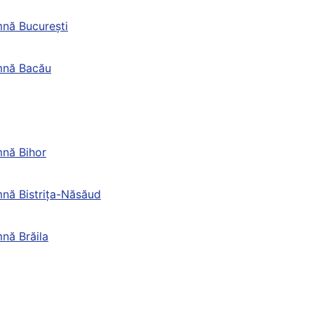
nă București
mnă Bacău
nă Bihor
nă Bistrița-Năsăud
nă Brăila