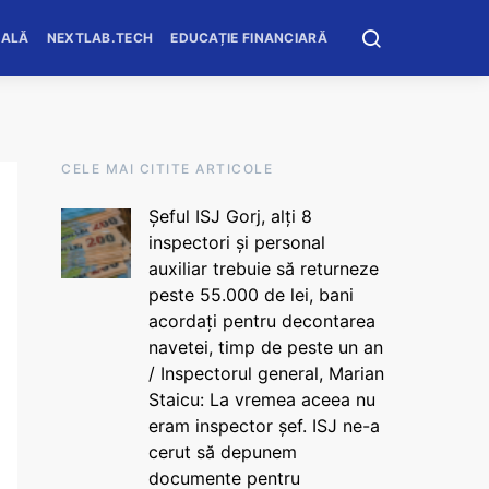
OALĂ
NEXTLAB.TECH
EDUCAȚIE FINANCIARĂ
CELE MAI CITITE ARTICOLE
Șeful ISJ Gorj, alți 8
inspectori și personal
auxiliar trebuie să returneze
peste 55.000 de lei, bani
acordați pentru decontarea
navetei, timp de peste un an
/ Inspectorul general, Marian
Staicu: La vremea aceea nu
eram inspector șef. ISJ ne-a
cerut să depunem
documente pentru