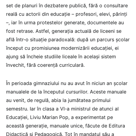
set de planuri în dezbatere publică, fără o consultare
reală cu actorii din educație – profesori, elevi, părinți
–, iar în urma protestelor generate, documentele au
fost retrase. Astfel, generația actuală de liceeni se
află într-o situație paradoxală: după un parcurs școlar
început cu promisiunea modernizării educației, ei
ajung să încheie studiile liceale în același sistem
învechit, fără coerență curriculară.
În perioada gimnaziului nu au avut în niciun an școlar
manualele de la începutul cursurilor. Aceste manuale
au venit, de regulă, abia la jumătatea primului
semestru. Iar în clasa a VI-a ministrul de atunci al
Educației, Liviu Marian Pop, a experimentat pe
această generație, manuale unice, făcute de Editura
Didactică și Pedagogică. Tot în mandatul său a