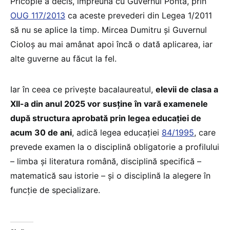
Pricopie a decis, împreună cu Guvernul Ponta, prin
OUG 117/2013
ca aceste prevederi din Legea 1/2011
să nu se aplice la timp. Mircea Dumitru și Guvernul
Cioloș au mai amânat apoi încă o dată aplicarea, iar
alte guverne au făcut la fel.
Iar în ceea ce privește bacalaureatul,
elevii de clasa a
XII-a din anul 2025 vor susține în vară examenele
după structura aprobată prin legea educației de
acum 30 de ani
, adică legea educației
84/1995
, care
prevede examen la o disciplină obligatorie a profilului
– limba și literatura română, disciplină specifică –
matematică sau istorie – și o disciplină la alegere în
funcție de specializare.