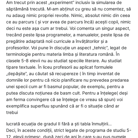
Am trecut prin acest „experiment” inclusiv la simularea de
săptămână trecută. M-am abținut cu greu să nu comentez, să
nu adaug nimic propriei revolte. Nimic, absolut nimic din ceea
ce au parcurs ( și vor avea de parcurs încă) acești copii, nimic
deci nu este așa cum ar trebui. Voi comenta un singur aspect,
trecând peste lipsa programelor, a manualelor, peste lipsa de
pregătire adaptată noii curricule a învățătorilor și a
profesorilor. Voi pune în discuție un aspect „tehnic”, legat de
terminologie pentru materia limba și literatura română. În
clasele 5-8 elevii nu au studiat speciile literare. Au studiat
tipare textuale. În liceu profesorii au aplicat formulele
„depășite”, au căutat să recupereze ( în timp inventat de
domniile lor pentru că nicio planificare nu prevedea predarea
unei specii cum ar fi basmul popular, de exemplu, pentru a
putea discuta noțiunea de basm cult. Pentru a înțelege( deși
am ferma convingere că se înțelege ce vreau să spun) voi
exemplifica superfluu spunând că ar fi o situație când ar
trebui
lucrată ecuația de gradul II fără a ști tabla înmulțirii…
Deci, în aceste condiții, strict legate de programa de studiu 5-
12, elevii primesc, după zeci de ani în care s-au pus numele