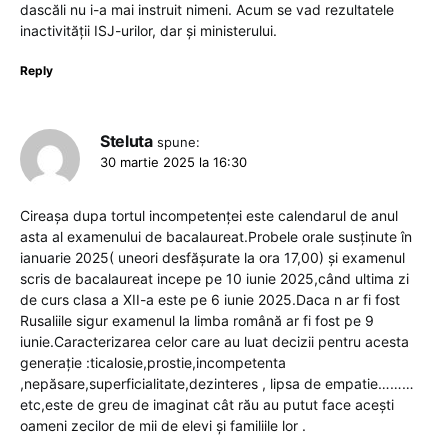
dascăli nu i-a mai instruit nimeni. Acum se vad rezultatele
inactivității ISJ-urilor, dar și ministerului.
Reply
Steluta
spune:
30 martie 2025 la 16:30
Cireașa dupa tortul incompetenței este calendarul de anul
asta al examenului de bacalaureat.Probele orale susținute în
ianuarie 2025( uneori desfășurate la ora 17,00) și examenul
scris de bacalaureat incepe pe 10 iunie 2025,când ultima zi
de curs clasa a XII-a este pe 6 iunie 2025.Daca n ar fi fost
Rusaliile sigur examenul la limba română ar fi fost pe 9
iunie.Caracterizarea celor care au luat decizii pentru acesta
generație :ticalosie,prostie,incompetenta
,nepăsare,superficialitate,dezinteres , lipsa de empatie………
etc,este de greu de imaginat cât rău au putut face acești
oameni zecilor de mii de elevi și familiile lor .