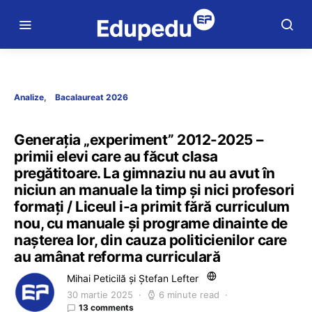
Analize
Bacalaureat 2026
Generația „experiment” 2012-2025 –
primii elevi care au făcut clasa
pregătitoare. La gimnaziu nu au avut în
niciun an manuale la timp și nici profesori
formați / Liceul i-a primit fără curriculum
nou, cu manuale și programe dinainte de
nașterea lor, din cauza politicienilor care
au amânat reforma curriculară
Mihai Peticilă și Ștefan Lefter
30 martie 2025
6 minute read
13 comments