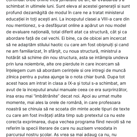
schimbat in ultimele luni. Sunt eleva al acestei generații si sunt
profund dezamăgită de modul în care ne a tratat ministerul
educației in toți acești ani. La inceputul clasei a VIII-a care din
nou mentionez, s-a desfășurat online a apărut un nou model
de evaluare națională, total diferit atat ca structură, cât și ca
abordare față de cel vechi. Ei bine, ca de obicei am incercat
să ne adaptăm stilului haotic cu care am fost obișnuiți și cand
ne am familiarizat, în sfârșit, cu noua structură, ministrul a
hotărât să schime din nou structura, asta se intâmpla undeva
prin luna noiembrie, alte ore pierdute in care incercam să
înțelegem cum să abordam cerințele si ore intregi de muncă
zilnica pentru a putea ajunge la o nota chiar bună. Dupa tot
acest haos am intrat in clasa a IX-a și totul s-a schimbat, am
avut de la inceputul anului manuale ceea ce era surprinzător,
insa erau mai “imbătrânite” decat noi. Apoi au urmat multe
momente, mai ales la orele de română, in care profesoara
noastră se chinuia să ne scoata din minte acele tipuri de texte
cu care am fost invățați atâta timp sub pretextul ca nu este
corecta exprimarea, dupa vechea programa fiind nevoiti să ne
referim la specii literare de care nu auzisem vreodata in
parcursul nostru școlar. As vrea sa mai adaug ca nu, nu