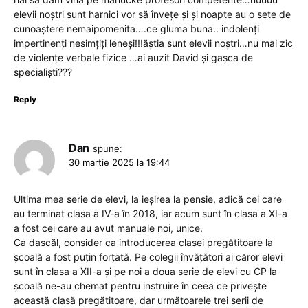
elevii noștri sunt harnici vor să învețe și și noapte au o sete de
cunoaștere nemaipomenita….ce gluma buna.. indolenți
impertinenți nesimțiți leneși!!!ăștia sunt elevii noștri…nu mai zic
de violențe verbale fizice …ai auzit David și gașca de
specialiști???
Reply
Dan
spune:
30 martie 2025 la 19:44
Ultima mea serie de elevi, la ieșirea la pensie, adică cei care
au terminat clasa a IV-a în 2018, iar acum sunt în clasa a XI-a
a fost cei care au avut manuale noi, unice.
Ca dascăl, consider ca introducerea clasei pregătitoare la
școală a fost puțin forțată. Pe colegii învățători ai căror elevi
sunt în clasa a XII-a și pe noi a doua serie de elevi cu CP la
școală ne-au chemat pentru instruire în ceea ce privește
această clasă pregătitoare, dar următoarele trei serii de