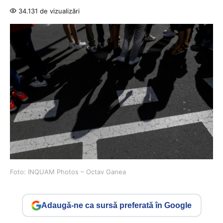
34.131 de vizualizări
Foto: INQUAM Photos – Octav Ganea
Adaugă-ne ca sursă preferată în Google