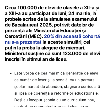
Circa 100.000 de elevi de clasele a XII-a și
a XIII-a au participat de luni, 24 martie, la
probele scrise de la simularea examenului
de Bacalaureat 2025, potrivit datelor de
prezență ale Ministerului Educației și
Cercetării (MEC).
20% din această cohortă
nu s-a prezentat
la aceste simulări, cel
puțin la proba la alegere de miercuri.
Ministerul susține că sunt 123.000 de elevi
înscriși în ultimul an de liceu.
Este vorba de cea mai mică generație de elevi
ca număr de înscriși la școală, cu un parcurs
școlar marcat de abandon, stagnare curriculară
și lipsa de coerență a reformelor educaționale.
Deși au început școala cu un curriculum nou,
centrat pe competențe, acești elevi nu au