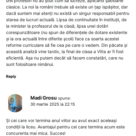
unii profesori nu au știut cum să lucreze, aplicând șabloane
clasice. La noi la români trebuie să existe un țap ispășitor, dar
dacă suntem mai atenți nu există un singur responsabil pentru
starea de lucruri actuală. Lipsa de continuitate în instituții, de
la minister la profesorul de la clasă, lipsa unei dotări
corespunzătoare (nu spun de diferențele de dotare existente
și la ora actuală între diferite școli) face ca soarta acestei
reforme curriculare să fie cea pe care o vedem. Din păcate și
această analiză vine tardiv, la final de clasa a VIIIa ar fi fost
eficientă. Așa nu putem decât să facem constatări, care nu
sunt folositoare nimănui.
Reply
Madi Grosu
spune:
30 martie 2025 la 22:15
Și cei care vor termina anul viitor au avut exact aceleași
condiții la liceu. Avantajul pentru cei care termina acum este
concurenta mai mica. Succes!