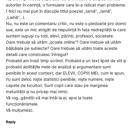
autorilor în cerință, o formulare care le-a ridicat mari probleme.
( Nici nu mai pun în discuție titlul poeziei „Iarnă”, „Iamă”,
„Lamă”…).
Nu, nu este un comentariu critic, nu este o pledoarie pro domo
sua, este un mic strigăt de neputință în fața nedreptății la care
suntem supuși cu toții, elevi, părinți, profesori, societate.
Oare trebuie să uităm „școala online”? Oare trebuie să uităm
bâjbâiala pe subiecte? Oare trebuie să uităm toate aceste
detalii care construiesc întregul?
Probabil am irosit timp scriind. Probabil e un text lipsit de stil și
probabil abilitățile mele de analiză și argumentare sunt
penibile în acest context, dar ELEVII, COPIII MEI, cum le spun,
nu sunt deloc niște statistici penibile, niște numere, niște
capete de locuitori. Sunt copii care stau pe marginea
maturității și nu pricep mai nimic.
Vă rog, gândiți-vă mai întâi la ei, apoi la toate
funcționărismele.
Vă mulțumesc.
Reply