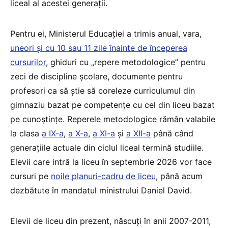
liceal al acestei generații.
Pentru ei, Ministerul Educației a trimis anual, vara,
uneori și cu 10 sau 11 zile înainte de începerea
cursurilor
, ghiduri cu „repere metodologice” pentru
zeci de discipline școlare, documente pentru
profesori ca să știe să coreleze curriculumul din
gimnaziu bazat pe competențe cu cel din liceu bazat
pe cunoștințe. Reperele metodologice rămân valabile
la clasa
a IX-a
,
a X-a
,
a XI-a
și
a XII-a
până când
generațiile actuale din ciclul liceal termină studiile.
Elevii care intră la liceu în septembrie 2026 vor face
cursuri pe
noile planuri-cadru de liceu
, până acum
dezbătute în mandatul ministrului Daniel David.
Elevii de liceu din prezent, născuți în anii 2007-2011,