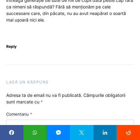
întreaga generație de sute de mii de copii dată peste cap fără
ca nimeni să răspundă? Fără să menționăm pe cele
succesoare care, din păcate, nu au avut neapărat o soartă
mai ușoară nici ele.
Reply
LASĂ UN RĂSPUNS
Adresa ta de email nu va fi publicată.
Câmpurile obligatorii
sunt marcate cu
*
Comentariu
*