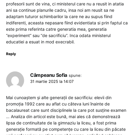
profesorii sunt de vina, ci ministerul care nu a reusit in atatia
ani sa continue planurile cadru, insa noi am reusit sa ne
adaptam tuturor schimbarilor la care ne au supus fiind
indiferenti, aceasta nepasare fiind evidentiata si prin faptul ca
este prima referinta catre generatia mea, generatia
“experiment” sau “de sacrificiu”. Inca odata ministerul
educatiei a esuat in mod execrabil.
Reply
Câmpeanu Sofia
spune:
31 martie 2025 la 14:07
Mai cunoaștem și alte generații de sacrificiu: elevii din
promoția 1992 care au aflat cu câteva luni înainte de
bacalaureat care sunt disciplinele la care pot susține examen
… Analiza din articol este bună, mai ales că demonstrează
lipsa de continuitate de la gimnaziu la liceu, a fost prima
generație formată pe competențe cu care la liceu din păcate