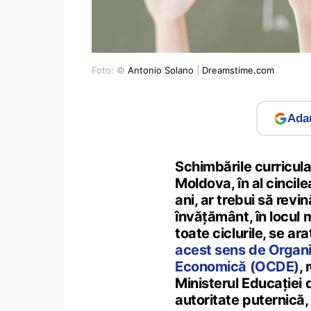
Foto: ©
Antonio Solano
|
Dreamstime.com
Adau
Schimbările curricula
Moldova, în al cincil
ani, ar trebui să revi
învățământ, în locul m
toate ciclurile, se ar
acest sens de Organi
Economică (OCDE)
,
Ministerul Educației
autoritate puternică, 