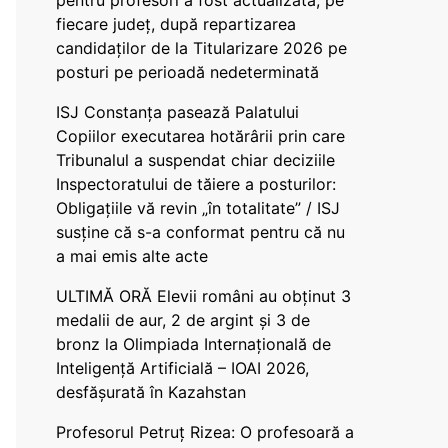
pentru profesori a fost actualizată, pe
fiecare județ, după repartizarea
candidaților de la Titularizare 2026 pe
posturi pe perioadă nedeterminată
ISJ Constanța pasează Palatului
Copiilor executarea hotărârii prin care
Tribunalul a suspendat chiar deciziile
Inspectoratului de tăiere a posturilor:
Obligațiile vă revin „în totalitate” / ISJ
susține că s-a conformat pentru că nu
a mai emis alte acte
ULTIMĂ ORĂ Elevii români au obținut 3
medalii de aur, 2 de argint și 3 de
bronz la Olimpiada Internațională de
Inteligență Artificială – IOAI 2026,
desfășurată în Kazahstan
Profesorul Petruț Rizea: O profesoară a