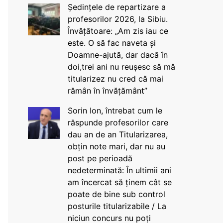
Ședințele de repartizare a
profesorilor 2026, la Sibiu.
Învățătoare: „Am zis iau ce
este. O să fac naveta și
Doamne-ajută, dar dacă în
doi,trei ani nu reușesc să mă
titularizez nu cred că mai
rămân în învățământ”
Sorin Ion, întrebat cum le
răspunde profesorilor care
dau an de an Titularizarea,
obțin note mari, dar nu au
post pe perioadă
nedeterminată: În ultimii ani
am încercat să ținem cât se
poate de bine sub control
posturile titularizabile / La
niciun concurs nu poți