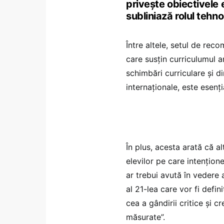
privește obiectivele 
subliniază rolul tehno
Între altele, setul de rec
care susțin curriculumul a
schimbări curriculare și d
internaționale, este esenț
În plus, acesta arată că a
elevilor pe care intențion
ar trebui avută în vedere
al 21-lea care vor fi defi
cea a gândirii critice și 
măsurate”.