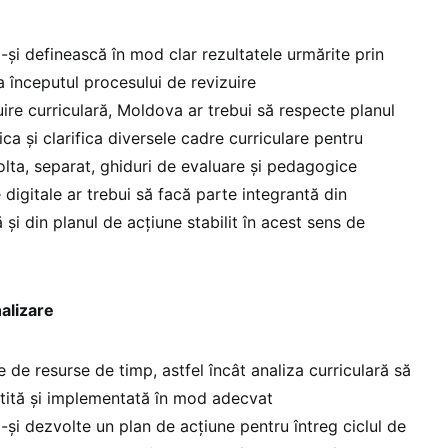
-și definească în mod clar rezultatele urmărite prin
a începutul procesului de revizuire
uire curriculară, Moldova ar trebui să respecte planul
ica și clarifica diversele cadre curriculare pentru
volta, separat, ghiduri de evaluare și pedagogice
 digitale ar trebui să facă parte integrantă din
ă și din planul de acțiune stabilit în acest sens de
nalizare
 de resurse de timp, astfel încât analiza curriculară să
gătită și implementată în mod adecvat
-și dezvolte un plan de acțiune pentru întreg ciclul de