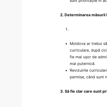
sunt prioritățile în 
2. Determinarea măsurii î
Moldova ar trebui să
curriculare, după ci
fie mai ușor de admini
mai puternică.
Revizuirile curricula
permise, când sunt 
3. Să fie clar care sunt p