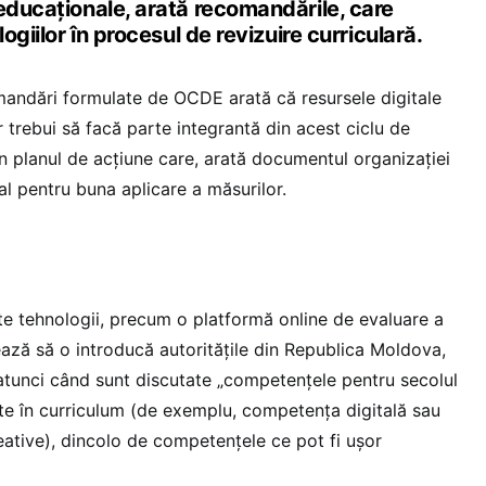
educaționale, arată recomandările, care
logiilor în procesul de revizuire curriculară.
omandări formulate de OCDE arată că resursele digitale
r trebui să facă parte integrantă din acest ciclu de
in planul de acțiune care, arată documentul organizației
ial pentru buna aplicare a măsurilor.
lte tehnologii, precum o platformă online de evaluare a
ează să o introducă autoritățile din Republica Moldova,
 atunci când sunt discutate „competențele pentru secolul
nite în curriculum (de exemplu, competența digitală sau
creative), dincolo de competențele ce pot fi ușor