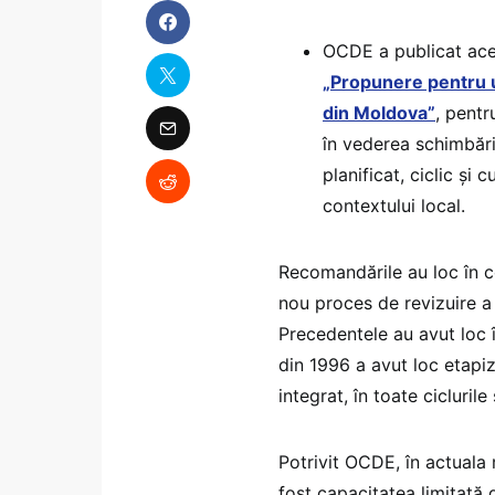
OCDE a publicat aces
„Propunere pentru u
din Moldova”
, pentr
în vederea schimbăril
planificat, ciclic și
contextului local.
Recomandările au loc în c
nou proces de revizuire a 
Precedentele au avut loc 
din 1996 a avut loc etapiz
integrat, în toate cicluri
Potrivit OCDE, în actuala 
fost capacitatea limitată 