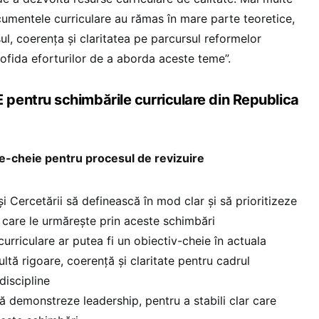
cumentele curriculare au rămas în mare parte teoretice,
sul, coerența și claritatea pe parcursul reformelor
pofida eforturilor de a aborda aceste teme”.
entru schimbările curriculare din Republica
ve-cheie pentru procesul de revizuire
și Cercetării să definească în mod clar și să prioritizeze
 care le urmărește prin aceste schimbări
curriculare ar putea fi un obiectiv-cheie în actuala
ultă rigoare, coerență și claritate pentru cadrul
 discipline
să demonstreze leadership, pentru a stabili clar care