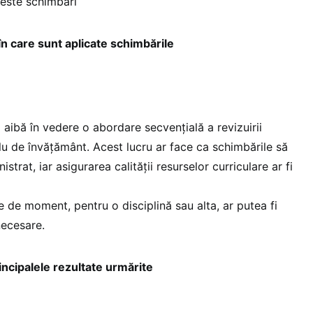
aceste schimbări
n care sunt aplicate schimbările
 aibă în vedere o abordare secvențială a revizuirii
clu de învățământ. Acest lucru ar face ca schimbările să
strat, iar asigurarea calității resurselor curriculare ar fi
re de moment, pentru o disciplină sau alta, ar putea fi
necesare.
rincipalele rezultate urmărite