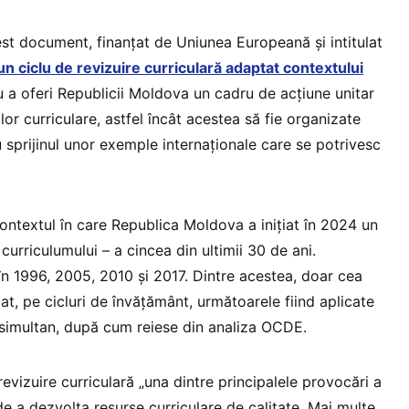
t document, finanțat de Uniunea Europeană și intitulat
n ciclu de revizuire curriculară adaptat contextului
u a oferi Republicii Moldova un cadru de acțiune unitar
or curriculare, astfel încât acestea să fie organizate
 cu sprijinul unor exemple internaționale care se potrivesc
ontextul în care Republica Moldova a inițiat în 2024 un
curriculumului – a cincea din ultimii 30 de ani.
în 1996, 2005, 2010 și 2017. Dintre acestea, doar cea
at, pe cicluri de învățământ, următoarele fiind aplicate
le simultan, după cum reiese din analiza OCDE.
revizuire curriculară „una dintre principalele provocări a
de a dezvolta resurse curriculare de calitate. Mai multe