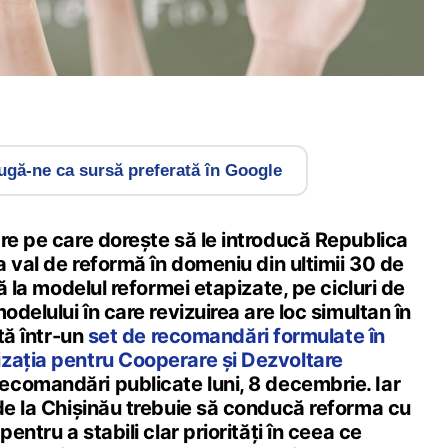
gă-ne ca sursă preferată în Google
re pe care dorește să le introducă Republica
ea val de reformă în domeniu din ultimii 30 de
nă la modelul reformei etapizate, pe cicluri de
odelului în care revizuirea are loc simultan în
ată într-un
set de recomandări formulate în
zația pentru Cooperare și Dezvoltare
 recomandări publicate luni, 8 decembrie. Iar
 de la Chișinău trebuie să conducă reforma cu
pentru a stabili clar priorități în ceea ce