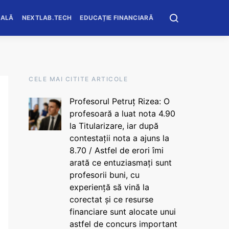
OALĂ
NEXTLAB.TECH
EDUCAȚIE FINANCIARĂ
CELE MAI CITITE ARTICOLE
Profesorul Petruț Rizea: O
profesoară a luat nota 4.90
la Titularizare, iar după
contestații nota a ajuns la
8.70 / Astfel de erori îmi
arată ce entuziasmați sunt
profesorii buni, cu
experiență să vină la
corectat și ce resurse
financiare sunt alocate unui
astfel de concurs important