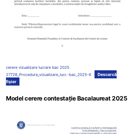
cerere vizualizare lucrare bac 2025
Descarcă
27728_Procedura_vizualizare_lucr.-bac_2025-6
fișier
Model cerere contestație Bacalaureat 2025