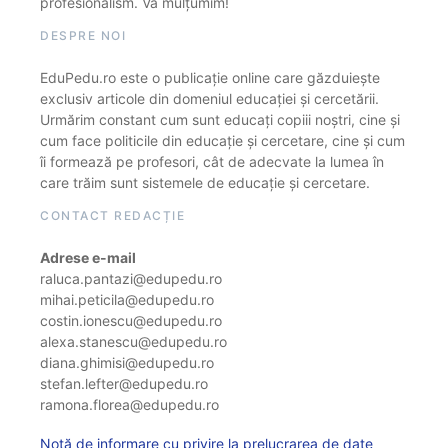
profesionalism. Vă mulțumim!
DESPRE NOI
EduPedu.ro este o publicație online care găzduiește
exclusiv articole din domeniul educației și cercetării.
Urmărim constant cum sunt educați copiii noștri, cine și
cum face politicile din educație și cercetare, cine și cum
îi formează pe profesori, cât de adecvate la lumea în
care trăim sunt sistemele de educație și cercetare.
CONTACT REDACȚIE
Adrese e-mail
raluca.pantazi@edupedu.ro
mihai.peticila@edupedu.ro
costin.ionescu@edupedu.ro
alexa.stanescu@edupedu.ro
diana.ghimisi@edupedu.ro
stefan.lefter@edupedu.ro
ramona.florea@edupedu.ro
Notă de informare cu privire la prelucrarea de date