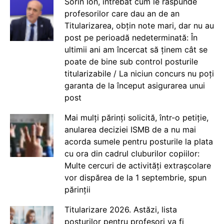
Sorin Ion, întrebat cum le răspunde
profesorilor care dau an de an
Titularizarea, obțin note mari, dar nu au
post pe perioadă nedeterminată: În
ultimii ani am încercat să ținem cât se
poate de bine sub control posturile
titularizabile / La niciun concurs nu poți
garanta de la început asigurarea unui
post
Mai mulți părinți solicită, într-o petiție,
anularea deciziei ISMB de a nu mai
acorda sumele pentru posturile la plata
cu ora din cadrul cluburilor copiilor:
Multe cercuri de activități extrașcolare
vor dispărea de la 1 septembrie, spun
părinții
Titularizare 2026. Astăzi, lista
posturilor pentru profesori va fi