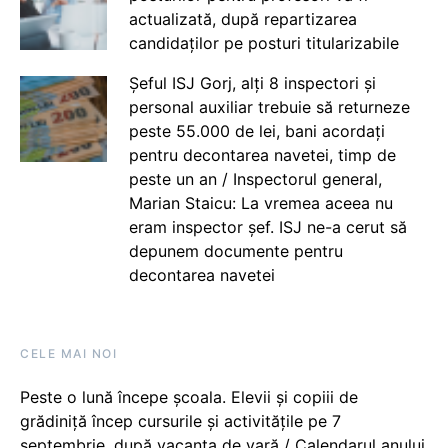
actualizată, după repartizarea
candidaților pe posturi titularizabile
Șeful ISJ Gorj, alți 8 inspectori și
personal auxiliar trebuie să returneze
peste 55.000 de lei, bani acordați
pentru decontarea navetei, timp de
peste un an / Inspectorul general,
Marian Staicu: La vremea aceea nu
eram inspector șef. ISJ ne-a cerut să
depunem documente pentru
decontarea navetei
CELE MAI NOI
Peste o lună începe școala. Elevii și copiii de
grădiniță încep cursurile și activitățile pe 7
septembrie, după vacanța de vară / Calendarul anului