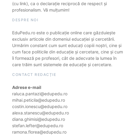
(cu link), ca o declarație reciprocă de respect și
profesionalism. Vă mulțumim!
DESPRE NOI
EduPedu.ro este o publicație online care găzduiește
exclusiv articole din domeniul educației și cercetării.
Urmărim constant cum sunt educați copiii noștri, cine și
cum face politicile din educație și cercetare, cine și cum
îi formează pe profesori, cât de adecvate la lumea în
care trăim sunt sistemele de educație și cercetare.
CONTACT REDACȚIE
Adrese e-mail
raluca.pantazi@edupedu.ro
mihai.peticila@edupedu.ro
costin.ionescu@edupedu.ro
alexa.stanescu@edupedu.ro
diana.ghimisi@edupedu.ro
stefan.lefter@edupedu.ro
ramona.florea@edupedu.ro