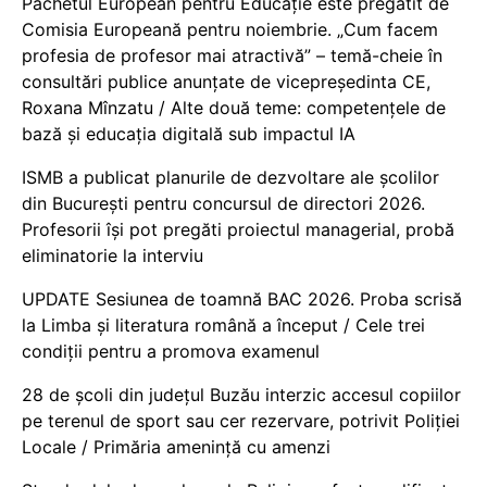
Pachetul European pentru Educație este pregătit de
Comisia Europeană pentru noiembrie. „Cum facem
profesia de profesor mai atractivă” – temă-cheie în
consultări publice anunțate de vicepreședinta CE,
Roxana Mînzatu / Alte două teme: competențele de
bază și educația digitală sub impactul IA
ISMB a publicat planurile de dezvoltare ale școlilor
din București pentru concursul de directori 2026.
Profesorii își pot pregăti proiectul managerial, probă
eliminatorie la interviu
UPDATE Sesiunea de toamnă BAC 2026. Proba scrisă
la Limba și literatura română a început / Cele trei
condiții pentru a promova examenul
28 de școli din județul Buzău interzic accesul copiilor
pe terenul de sport sau cer rezervare, potrivit Poliției
Locale / Primăria amenință cu amenzi