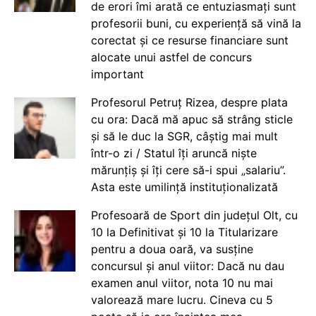
de erori îmi arată ce entuziasmați sunt
profesorii buni, cu experiență să vină la
corectat și ce resurse financiare sunt
alocate unui astfel de concurs
important
Profesorul Petruț Rizea, despre plata
cu ora: Dacă mă apuc să strâng sticle
și să le duc la SGR, câștig mai mult
într-o zi / Statul îți aruncă niște
mărunțiș și îți cere să-i spui „salariu”.
Asta este umilință instituționalizată
Profesoară de Sport din județul Olt, cu
10 la Definitivat și 10 la Titularizare
pentru a doua oară, va susține
concursul și anul viitor: Dacă nu dau
examen anul viitor, nota 10 nu mai
valorează mare lucru. Cineva cu 5