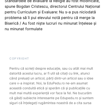
Standardele de evaluare la Religie au fost modificate,
spune Bogdan Cristescu, directorul Centrului Național
pentru Curriculum și Evaluare: Nu s-a pus niciodată
problema să îi pui elevului notă pentru că merge la
Biserică / Au fost niște lucruri nu minunat înțelese și
nu minunat formulate
COPYRIGHT
Pentru că scrieți despre educație, sau cu atât mai mult
datorită acestui lucru, ar fi util să citați cu link, atunci
când preluați un articol, părți dintr-un articol sau o idee
care v-a inspirat. Noi, la EduPedu.ro ne-am asumat
această conduită etică și sperăm că și publicațiile cu
mult mai multă experiență vor face la fel. Ne bucurăm
că găsiți subiecte interesante pe Edupedu.ro și suntem
siguri că înțelegeți rugămintea noastră de a cita sursa