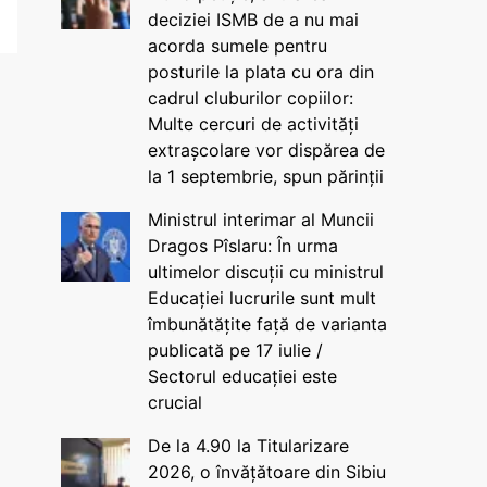
deciziei ISMB de a nu mai
acorda sumele pentru
posturile la plata cu ora din
cadrul cluburilor copiilor:
Multe cercuri de activități
extrașcolare vor dispărea de
la 1 septembrie, spun părinții
Ministrul interimar al Muncii
Dragos Pîslaru: În urma
ultimelor discuții cu ministrul
Educației lucrurile sunt mult
îmbunătățite față de varianta
publicată pe 17 iulie /
Sectorul educației este
crucial
De la 4.90 la Titularizare
2026, o învățătoare din Sibiu