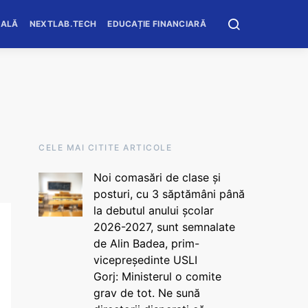
OALĂ
NEXTLAB.TECH
EDUCAȚIE FINANCIARĂ
CELE MAI CITITE ARTICOLE
Noi comasări de clase și
posturi, cu 3 săptămâni până
la debutul anului școlar
2026-2027, sunt semnalate
de Alin Badea, prim-
vicepreședinte USLI
Gorj: Ministerul o comite
grav de tot. Ne sună