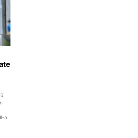
ate
26
în
II-a