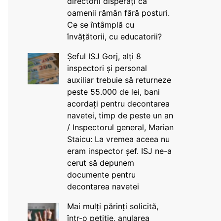
directorii disperați că
oamenii rămân fără posturi.
Ce se întâmplă cu
învățătorii, cu educatorii?
Șeful ISJ Gorj, alți 8
inspectori și personal
auxiliar trebuie să returneze
peste 55.000 de lei, bani
acordați pentru decontarea
navetei, timp de peste un an
/ Inspectorul general, Marian
Staicu: La vremea aceea nu
eram inspector șef. ISJ ne-a
cerut să depunem
documente pentru
decontarea navetei
Mai mulți părinți solicită,
într-o petiție, anularea