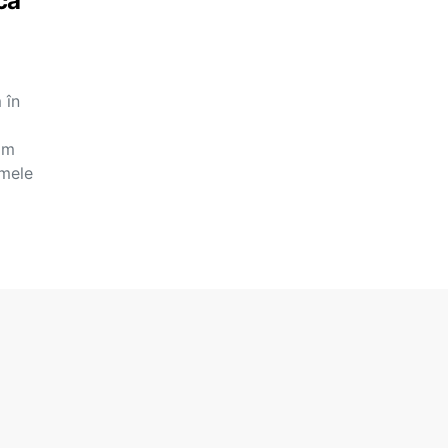
că
 în
ăm
amele