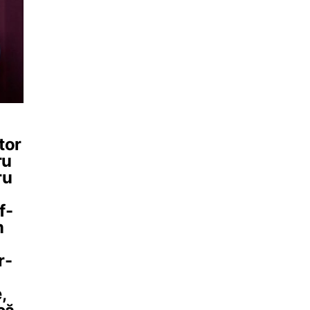
tor
ru
ru
f-
m
n
r-
,