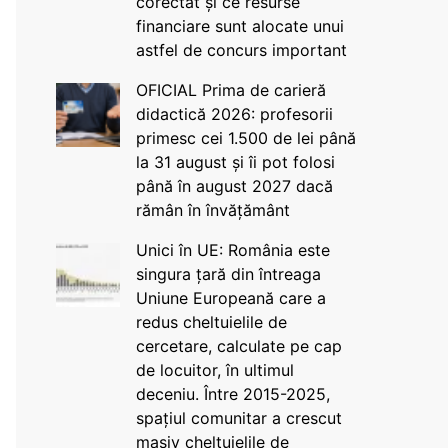
corectat și ce resurse
financiare sunt alocate unui
astfel de concurs important
OFICIAL Prima de carieră
didactică 2026: profesorii
primesc cei 1.500 de lei până
la 31 august și îi pot folosi
până în august 2027 dacă
rămân în învățământ
Unici în UE: România este
singura țară din întreaga
Uniune Europeană care a
redus cheltuielile de
cercetare, calculate pe cap
de locuitor, în ultimul
deceniu. Între 2015-2025,
spațiul comunitar a crescut
masiv cheltuielile de