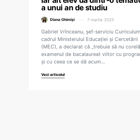
iar alt elev dă dintr-o temati
a unui an de studiu
7 martie 2025
Diana Ghimiși
Gabriel Vrînceanu, șef-serviciu Curriculum
cadrul Ministerului Educației și Cercetării
(MEC), a declarat că „trebuie să nu corel
examenul de bacalaureat viitor cu progr
și cu ceea ce se dă acum…
Vezi articolul