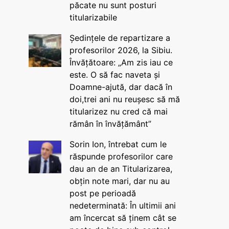
păcate nu sunt posturi
titularizabile
Ședințele de repartizare a
profesorilor 2026, la Sibiu.
Învățătoare: „Am zis iau ce
este. O să fac naveta și
Doamne-ajută, dar dacă în
doi,trei ani nu reușesc să mă
titularizez nu cred că mai
rămân în învățământ”
Sorin Ion, întrebat cum le
răspunde profesorilor care
dau an de an Titularizarea,
obțin note mari, dar nu au
post pe perioadă
nedeterminată: În ultimii ani
am încercat să ținem cât se