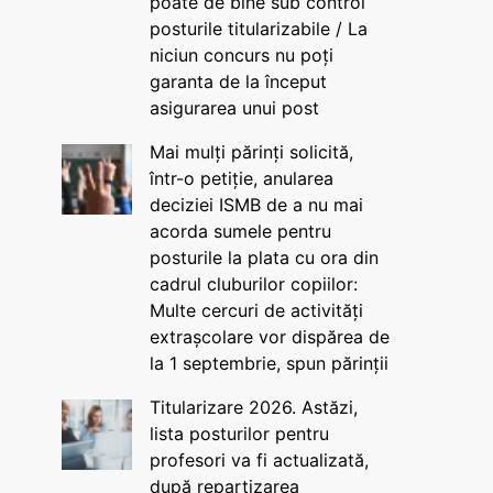
poate de bine sub control
posturile titularizabile / La
niciun concurs nu poți
garanta de la început
asigurarea unui post
Mai mulți părinți solicită,
într-o petiție, anularea
deciziei ISMB de a nu mai
acorda sumele pentru
posturile la plata cu ora din
cadrul cluburilor copiilor:
Multe cercuri de activități
extrașcolare vor dispărea de
la 1 septembrie, spun părinții
Titularizare 2026. Astăzi,
lista posturilor pentru
profesori va fi actualizată,
după repartizarea