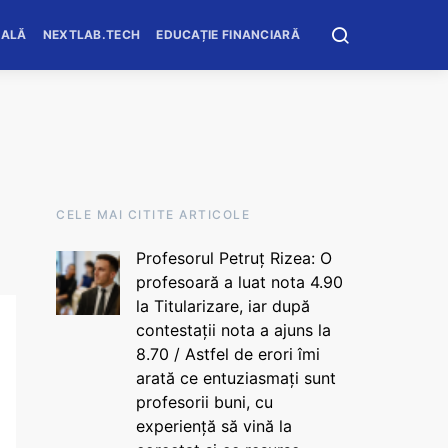
OALĂ
NEXTLAB.TECH
EDUCAȚIE FINANCIARĂ
CELE MAI CITITE ARTICOLE
Profesorul Petruț Rizea: O
profesoară a luat nota 4.90
la Titularizare, iar după
contestații nota a ajuns la
8.70 / Astfel de erori îmi
arată ce entuziasmați sunt
profesorii buni, cu
experiență să vină la