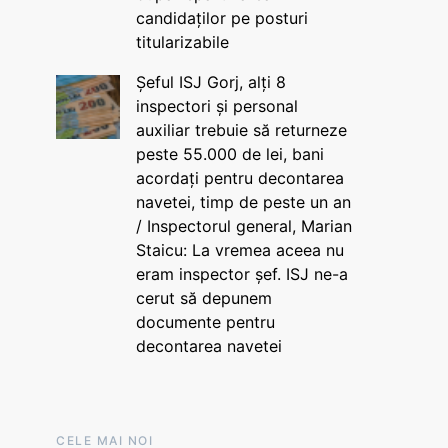
candidaților pe posturi
titularizabile
Șeful ISJ Gorj, alți 8
inspectori și personal
auxiliar trebuie să returneze
peste 55.000 de lei, bani
acordați pentru decontarea
navetei, timp de peste un an
/ Inspectorul general, Marian
Staicu: La vremea aceea nu
eram inspector șef. ISJ ne-a
cerut să depunem
documente pentru
decontarea navetei
CELE MAI NOI