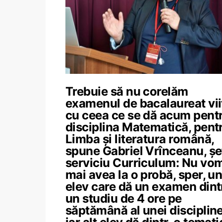
Trebuie să nu corelăm
examenul de bacalaureat vii
cu ceea ce se dă acum pent
disciplina Matematică, pent
Limba și literatura română,
spune Gabriel Vrînceanu, șe
serviciu Curriculum: Nu vo
mai avea la o probă, sper, u
elev care dă un examen dint
un studiu de 4 ore pe
săptămână al unei discipline