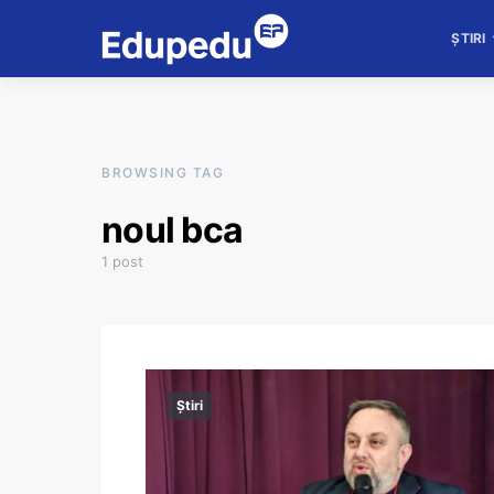
ȘTIRI
BROWSING TAG
noul bca
1 post
Știri