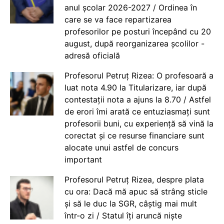
anul școlar 2026-2027 / Ordinea în
care se va face repartizarea
profesorilor pe posturi începând cu 20
august, după reorganizarea școlilor -
adresă oficială
Profesorul Petruț Rizea: O profesoară a
luat nota 4.90 la Titularizare, iar după
contestații nota a ajuns la 8.70 / Astfel
de erori îmi arată ce entuziasmați sunt
profesorii buni, cu experiență să vină la
corectat și ce resurse financiare sunt
alocate unui astfel de concurs
important
Profesorul Petruț Rizea, despre plata
cu ora: Dacă mă apuc să strâng sticle
și să le duc la SGR, câștig mai mult
într-o zi / Statul îți aruncă niște