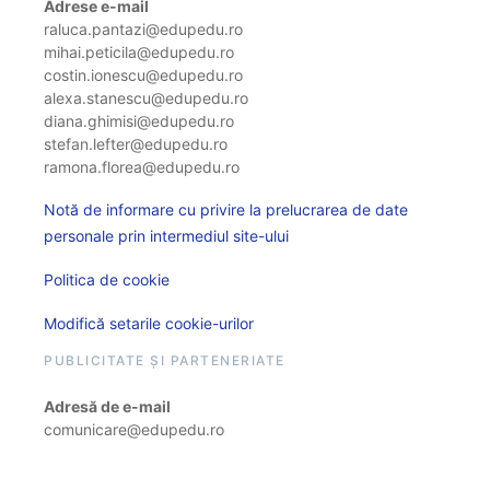
Adrese e-mail
raluca.pantazi@edupedu.ro
mihai.peticila@edupedu.ro
costin.ionescu@edupedu.ro
alexa.stanescu@edupedu.ro
diana.ghimisi@edupedu.ro
stefan.lefter@edupedu.ro
ramona.florea@edupedu.ro
Notă de informare cu privire la prelucrarea de date
personale prin intermediul site-ului
Politica de cookie
Modifică setarile cookie-urilor
PUBLICITATE ȘI PARTENERIATE
Adresă de e-mail
comunicare@edupedu.ro