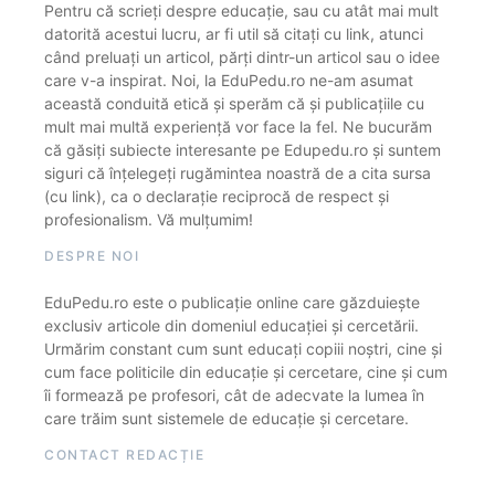
Pentru că scrieți despre educație, sau cu atât mai mult
datorită acestui lucru, ar fi util să citați cu link, atunci
când preluați un articol, părți dintr-un articol sau o idee
care v-a inspirat. Noi, la EduPedu.ro ne-am asumat
această conduită etică și sperăm că și publicațiile cu
mult mai multă experiență vor face la fel. Ne bucurăm
că găsiți subiecte interesante pe Edupedu.ro și suntem
siguri că înțelegeți rugămintea noastră de a cita sursa
(cu link), ca o declarație reciprocă de respect și
profesionalism. Vă mulțumim!
DESPRE NOI
EduPedu.ro este o publicație online care găzduiește
exclusiv articole din domeniul educației și cercetării.
Urmărim constant cum sunt educați copiii noștri, cine și
cum face politicile din educație și cercetare, cine și cum
îi formează pe profesori, cât de adecvate la lumea în
care trăim sunt sistemele de educație și cercetare.
CONTACT REDACȚIE