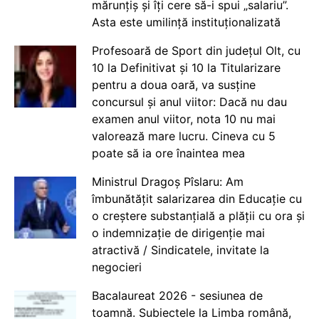
mărunțiș și îți cere să-i spui „salariu”.
Asta este umilință instituționalizată
Profesoară de Sport din județul Olt, cu
10 la Definitivat și 10 la Titularizare
pentru a doua oară, va susține
concursul și anul viitor: Dacă nu dau
examen anul viitor, nota 10 nu mai
valorează mare lucru. Cineva cu 5
poate să ia ore înaintea mea
Ministrul Dragoș Pîslaru: Am
îmbunătățit salarizarea din Educație cu
o creștere substanțială a plății cu ora și
o indemnizație de dirigenție mai
atractivă / Sindicatele, invitate la
negocieri
Bacalaureat 2026 - sesiunea de
toamnă. Subiectele la Limba română,