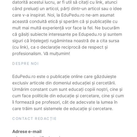
datorită acestui lucru, ar fi util să citați cu link, atunci
când preluați un articol, părți dintr-un articol sau o idee
care v-a inspirat. Noi, la EduPedu.ro ne-am asumat
această conduită etică și sperăm că și publicațiile cu
mult mai multă experiență vor face la fel. Ne bucurăm
că găsiți subiecte interesante pe Edupedu.ro și suntem
siguri că înțelegeți rugămintea noastră de a cita sursa
(cu link), ca o declarație reciprocă de respect și
profesionalism. Vă mulțumim!
DESPRE NOI
EduPedu.ro este o publicație online care găzduiește
exclusiv articole din domeniul educației și cercetării.
Urmărim constant cum sunt educați copiii noștri, cine și
cum face politicile din educație și cercetare, cine și cum
îi formează pe profesori, cât de adecvate la lumea în
care trăim sunt sistemele de educație și cercetare.
CONTACT REDACȚIE
Adrese e-mail