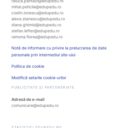
raluca.pantazi@edupedu.ro
mihai.peticila@edupedu.ro
costin.ionescu@edupedu.ro
alexa.stanescu@edupedu.ro
diana.ghimisi@edupedu.ro
stefan.lefter@edupedu.ro
ramona.florea@edupedu.ro
Notă de informare cu privire la prelucrarea de date
personale prin intermediul site-ului
Politica de cookie
Modifică setarile cookie-urilor
PUBLICITATE ȘI PARTENERIATE
Adresă de e-mail
comunicare@edupedu.ro
STATISTICI EDUPEDU.RO