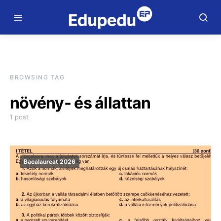
BROWSING TAG
növény- és állattan
1 post
Bacalaureat 2026