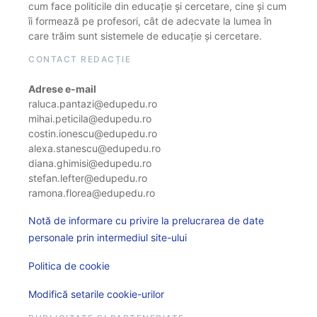
cum face politicile din educație și cercetare, cine și cum
îi formează pe profesori, cât de adecvate la lumea în
care trăim sunt sistemele de educație și cercetare.
CONTACT REDACȚIE
Adrese e-mail
raluca.pantazi@edupedu.ro
mihai.peticila@edupedu.ro
costin.ionescu@edupedu.ro
alexa.stanescu@edupedu.ro
diana.ghimisi@edupedu.ro
stefan.lefter@edupedu.ro
ramona.florea@edupedu.ro
Notă de informare cu privire la prelucrarea de date
personale prin intermediul site-ului
Politica de cookie
Modifică setarile cookie-urilor