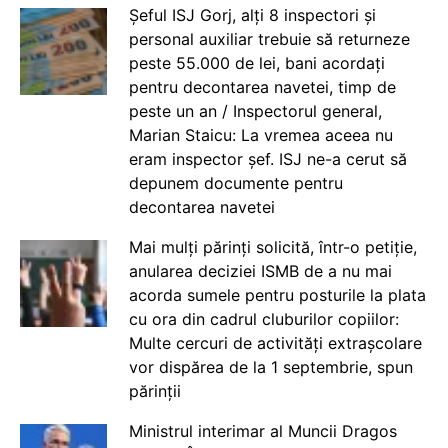
Șeful ISJ Gorj, alți 8 inspectori și
personal auxiliar trebuie să returneze
peste 55.000 de lei, bani acordați
pentru decontarea navetei, timp de
peste un an / Inspectorul general,
Marian Staicu: La vremea aceea nu
eram inspector șef. ISJ ne-a cerut să
depunem documente pentru
decontarea navetei
Mai mulți părinți solicită, într-o petiție,
anularea deciziei ISMB de a nu mai
acorda sumele pentru posturile la plata
cu ora din cadrul cluburilor copiilor:
Multe cercuri de activități extrașcolare
vor dispărea de la 1 septembrie, spun
părinții
Ministrul interimar al Muncii Dragos