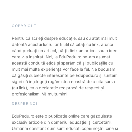
COPYRIGHT
Pentru că scrieți despre educație, sau cu atât mai mult
datorită acestui lucru, ar fi util să citați cu link, atunci
când preluați un articol, părți dintr-un articol sau o idee
care v-a inspirat. Noi, la EduPedu.ro ne-am asumat
această conduită etică și sperăm că și publicațiile cu
mult mai multă experiență vor face la fel. Ne bucurăm
că găsiți subiecte interesante pe Edupedu.ro și suntem
siguri că înțelegeți rugămintea noastră de a cita sursa
(cu link), ca o declarație reciprocă de respect și
profesionalism. Vă mulțumim!
DESPRE NOI
EduPedu.ro este o publicație online care găzduiește
exclusiv articole din domeniul educației și cercetării.
Urmărim constant cum sunt educați copiii noștri, cine și