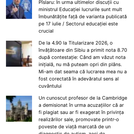
Pîslaru: În urma ultimelor discuții cu
ministrul Educației lucrurile sunt mult
îmbunătățite față de varianta publicată
pe 17 iulie / Sectorul educației este
crucial
De la 4.90 la Titularizare 2026, o
învățătoare din Sibiu a primit nota 8.70
după contestație: Când am văzut nota
inițială, nu mă puteam opri din plâns.
Mi-am dat seama că lucrarea mea nu a
fost corectată în adevăratul sens al
cuvântului
Un cunoscut profesor de la Cambridge
a demisionat în urma acuzațiilor că ar
fi plagiat sau ar fi exagerat în privința
realizărilor sale, promovate printr-o
poveste de viață marcată de un
diagnostic de autism, zeci de