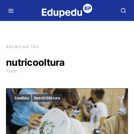
BROWSING TAG
nutricooltura
1 post
CoolEdu
NutriCOOLtura