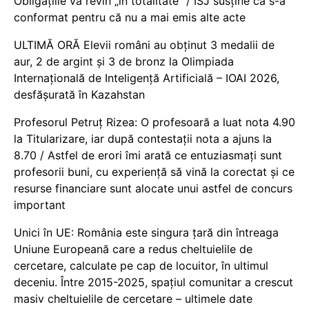
Obligațiile vă revin „în totalitate” / ISJ susține că s-a
conformat pentru că nu a mai emis alte acte
ULTIMĂ ORĂ Elevii români au obținut 3 medalii de
aur, 2 de argint și 3 de bronz la Olimpiada
Internațională de Inteligență Artificială – IOAI 2026,
desfășurată în Kazahstan
Profesorul Petruț Rizea: O profesoară a luat nota 4.90
la Titularizare, iar după contestații nota a ajuns la
8.70 / Astfel de erori îmi arată ce entuziasmați sunt
profesorii buni, cu experiență să vină la corectat și ce
resurse financiare sunt alocate unui astfel de concurs
important
Unici în UE: România este singura țară din întreaga
Uniune Europeană care a redus cheltuielile de
cercetare, calculate pe cap de locuitor, în ultimul
deceniu. Între 2015-2025, spațiul comunitar a crescut
masiv cheltuielile de cercetare – ultimele date