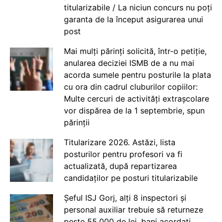
titularizabile / La niciun concurs nu poți
garanta de la început asigurarea unui
post
Mai mulți părinți solicită, într-o petiție,
anularea deciziei ISMB de a nu mai
acorda sumele pentru posturile la plata
cu ora din cadrul cluburilor copiilor:
Multe cercuri de activități extrașcolare
vor dispărea de la 1 septembrie, spun
părinții
Titularizare 2026. Astăzi, lista
posturilor pentru profesori va fi
actualizată, după repartizarea
candidaților pe posturi titularizabile
Șeful ISJ Gorj, alți 8 inspectori și
personal auxiliar trebuie să returneze
peste 55.000 de lei, bani acordați