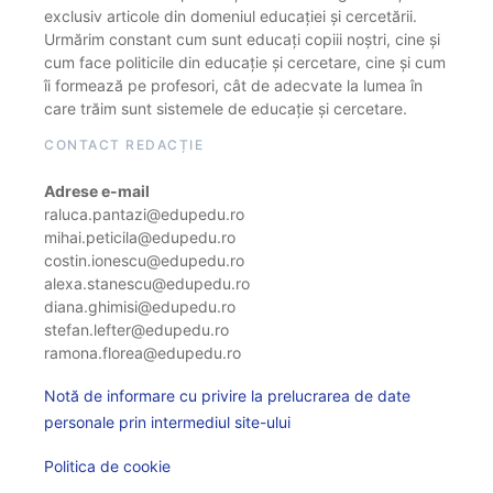
exclusiv articole din domeniul educației și cercetării.
Urmărim constant cum sunt educați copiii noștri, cine și
cum face politicile din educație și cercetare, cine și cum
îi formează pe profesori, cât de adecvate la lumea în
care trăim sunt sistemele de educație și cercetare.
CONTACT REDACȚIE
Adrese e-mail
raluca.pantazi@edupedu.ro
mihai.peticila@edupedu.ro
costin.ionescu@edupedu.ro
alexa.stanescu@edupedu.ro
diana.ghimisi@edupedu.ro
stefan.lefter@edupedu.ro
ramona.florea@edupedu.ro
Notă de informare cu privire la prelucrarea de date
personale prin intermediul site-ului
Politica de cookie