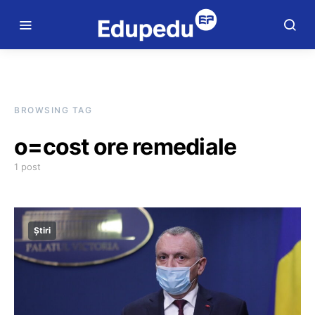
BROWSING TAG
o=cost ore remediale
1 post
Știri