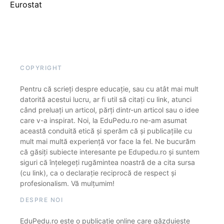
Eurostat
COPYRIGHT
Pentru că scrieți despre educație, sau cu atât mai mult
datorită acestui lucru, ar fi util să citați cu link, atunci
când preluați un articol, părți dintr-un articol sau o idee
care v-a inspirat. Noi, la EduPedu.ro ne-am asumat
această conduită etică și sperăm că și publicațiile cu
mult mai multă experiență vor face la fel. Ne bucurăm
că găsiți subiecte interesante pe Edupedu.ro și suntem
siguri că înțelegeți rugămintea noastră de a cita sursa
(cu link), ca o declarație reciprocă de respect și
profesionalism. Vă mulțumim!
DESPRE NOI
EduPedu.ro este o publicație online care găzduiește