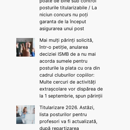
poate de bine sub control
posturile titularizabile / La
niciun concurs nu poți
garanta de la început
asigurarea unui post
Mai mulți părinți solicită,
într-o petiție, anularea
deciziei ISMB de a nu mai
acorda sumele pentru
posturile la plata cu ora din
cadrul cluburilor copiilor:
Multe cercuri de activități
extrașcolare vor dispărea de
la 1 septembrie, spun părinții
Titularizare 2026. Astăzi,
lista posturilor pentru
profesori va fi actualizată,
după repartizarea