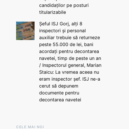
candidaților pe posturi
titularizabile
Șeful ISJ Gorj, alți 8
inspectori și personal
auxiliar trebuie să returneze
peste 55.000 de lei, bani
acordați pentru decontarea
navetei, timp de peste un an
/ Inspectorul general, Marian
Staicu: La vremea aceea nu
eram inspector șef. ISJ ne-a
cerut să depunem
documente pentru
decontarea navetei
CELE MAI NOI