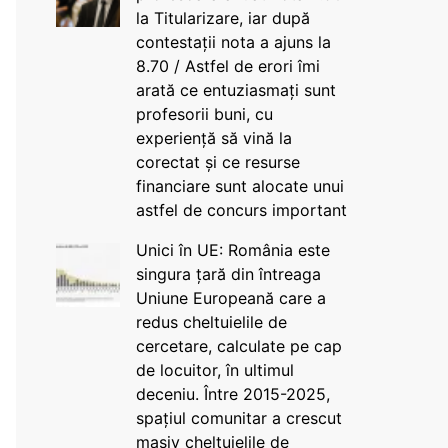
la Titularizare, iar după
contestații nota a ajuns la
8.70 / Astfel de erori îmi
arată ce entuziasmați sunt
profesorii buni, cu
experiență să vină la
corectat și ce resurse
financiare sunt alocate unui
astfel de concurs important
Unici în UE: România este
singura țară din întreaga
Uniune Europeană care a
redus cheltuielile de
cercetare, calculate pe cap
de locuitor, în ultimul
deceniu. Între 2015-2025,
spațiul comunitar a crescut
masiv cheltuielile de