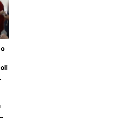
 o
oli
r
ă