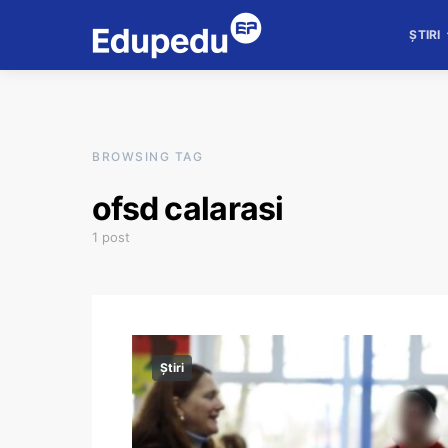
ȘTIRI
BROWSING TAG
ofsd calarasi
1 post
Știri