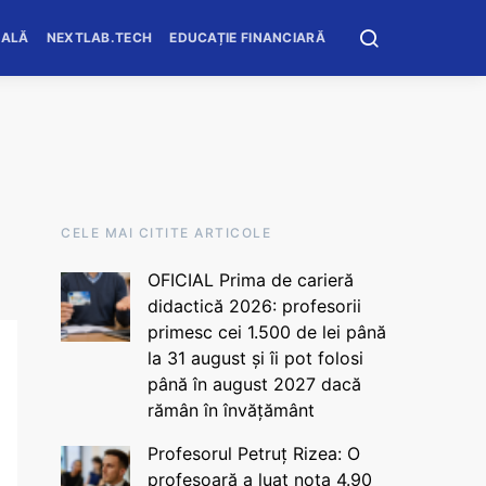
OALĂ
NEXTLAB.TECH
EDUCAȚIE FINANCIARĂ
CELE MAI CITITE ARTICOLE
OFICIAL Prima de carieră
didactică 2026: profesorii
primesc cei 1.500 de lei până
la 31 august și îi pot folosi
până în august 2027 dacă
rămân în învățământ
Profesorul Petruț Rizea: O
profesoară a luat nota 4.90