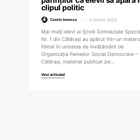
părinților ca elevii să apară 
clipul politic
6 martie 2023
Costin Ionescu
Mai mulți elevi ai Școlii Gimnaziale Speci
Nr. 1 din Călărași au apărut într-un materi
filmat în unitatea de învățământ de
Organizația Femeilor Social Democrate –
Călărași, material publicat pe…
Vezi articolul