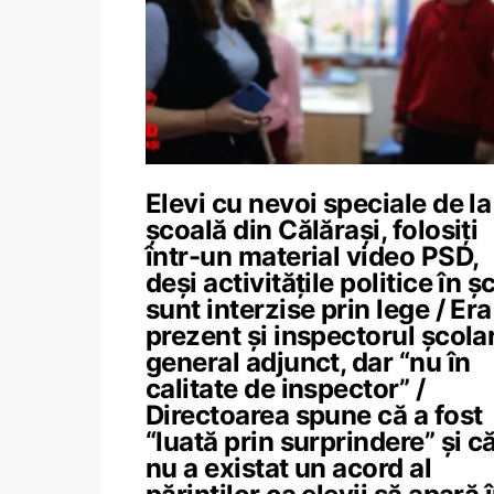
Elevi cu nevoi speciale de la
școală din Călărași, folosiți
într-un material video PSD,
deși activitățile politice în șc
sunt interzise prin lege / Era
prezent și inspectorul școla
general adjunct, dar “nu în
calitate de inspector” /
Directoarea spune că a fost
“luată prin surprindere” și c
nu a existat un acord al