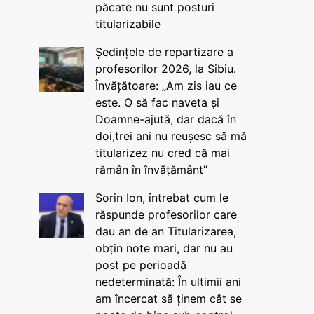
păcate nu sunt posturi
titularizabile
Ședințele de repartizare a
profesorilor 2026, la Sibiu.
Învățătoare: „Am zis iau ce
este. O să fac naveta și
Doamne-ajută, dar dacă în
doi,trei ani nu reușesc să mă
titularizez nu cred că mai
rămân în învățământ”
Sorin Ion, întrebat cum le
răspunde profesorilor care
dau an de an Titularizarea,
obțin note mari, dar nu au
post pe perioadă
nedeterminată: În ultimii ani
am încercat să ținem cât se