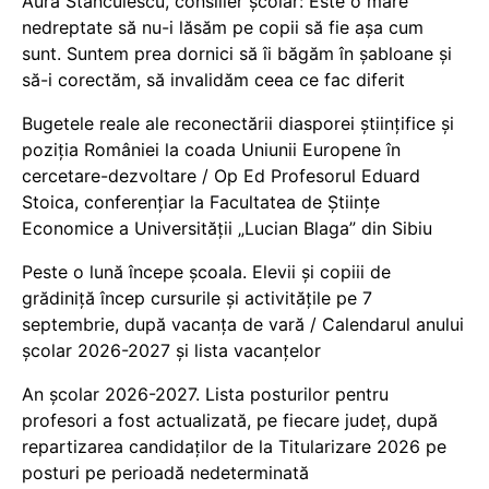
Aura Stănculescu, consilier școlar: Este o mare
nedreptate să nu-i lăsăm pe copii să fie așa cum
sunt. Suntem prea dornici să îi băgăm în șabloane și
să-i corectăm, să invalidăm ceea ce fac diferit
Bugetele reale ale reconectării diasporei științifice și
poziția României la coada Uniunii Europene în
cercetare-dezvoltare / Op Ed Profesorul Eduard
Stoica, conferențiar la Facultatea de Științe
Economice a Universității „Lucian Blaga” din Sibiu
Peste o lună începe școala. Elevii și copiii de
grădiniță încep cursurile și activitățile pe 7
septembrie, după vacanța de vară / Calendarul anului
școlar 2026-2027 și lista vacanțelor
An școlar 2026-2027. Lista posturilor pentru
profesori a fost actualizată, pe fiecare județ, după
repartizarea candidaților de la Titularizare 2026 pe
posturi pe perioadă nedeterminată