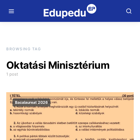
BROWSING TAG
Oktatási Minisztérium
1 post
Bacalaureat 2026