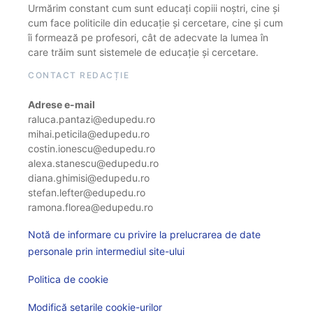
Urmărim constant cum sunt educați copiii noștri, cine și
cum face politicile din educație și cercetare, cine și cum
îi formează pe profesori, cât de adecvate la lumea în
care trăim sunt sistemele de educație și cercetare.
CONTACT REDACȚIE
Adrese e-mail
raluca.pantazi@edupedu.ro
mihai.peticila@edupedu.ro
costin.ionescu@edupedu.ro
alexa.stanescu@edupedu.ro
diana.ghimisi@edupedu.ro
stefan.lefter@edupedu.ro
ramona.florea@edupedu.ro
Notă de informare cu privire la prelucrarea de date
personale prin intermediul site-ului
Politica de cookie
Modifică setarile cookie-urilor