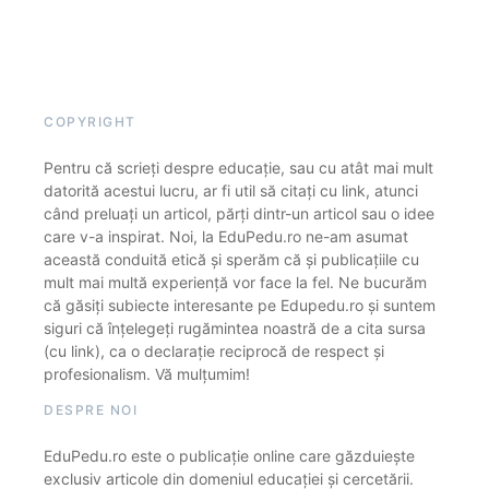
COPYRIGHT
Pentru că scrieți despre educație, sau cu atât mai mult
datorită acestui lucru, ar fi util să citați cu link, atunci
când preluați un articol, părți dintr-un articol sau o idee
care v-a inspirat. Noi, la EduPedu.ro ne-am asumat
această conduită etică și sperăm că și publicațiile cu
mult mai multă experiență vor face la fel. Ne bucurăm
că găsiți subiecte interesante pe Edupedu.ro și suntem
siguri că înțelegeți rugămintea noastră de a cita sursa
(cu link), ca o declarație reciprocă de respect și
profesionalism. Vă mulțumim!
DESPRE NOI
EduPedu.ro este o publicație online care găzduiește
exclusiv articole din domeniul educației și cercetării.