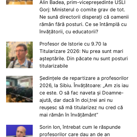
Alin Badea, prim-vicepreședinte USLI
Gorj: Ministerul o comite grav de tot.
Ne sună directorii disperați că oamenii
rămân fără posturi. Ce se întâmplă cu
învățătorii, cu educatorii?
Profesor de Istorie cu 9.70 la
Titularizare 2026: Nu prea sunt mari
așteptările. Din păcate nu sunt posturi
titularizabile
Ședințele de repartizare a profesorilor
2026, la Sibiu. Învățătoare: „Am zis iau
ce este. O să fac naveta și Doamne-
ajută, dar dacă în doi,trei ani nu
reușesc să mă titularizez nu cred că
mai rămân în învățământ”
Sorin Ion, întrebat cum le răspunde
profesorilor care dau an de an