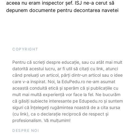
aceea nu eram inspector șef. ISJ ne-a cerut să
depunem documente pentru decontarea navetei
COPYRIGHT
Pentru că scrieți despre educație, sau cu atât mai mult
datorită acestui lucru, ar fi util să citați cu link, atunci
când preluați un articol, părți dintr-un articol sau o idee
care v-a inspirat. Noi, la EduPedu.ro ne-am asumat
această conduită etică și sperăm că și publicațiile cu
mult mai multă experiență vor face la fel. Ne bucurăm
că găsiți subiecte interesante pe Edupedu.ro și suntem
siguri că înțelegeți rugămintea noastră de a cita sursa
(cu link), ca o declarație reciprocă de respect și
profesionalism. Vă mulțumim!
DESPRE NOI