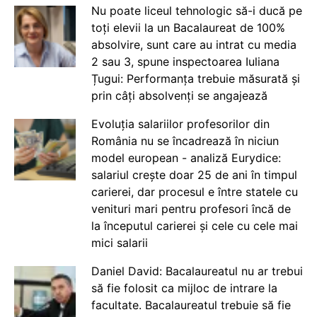
Nu poate liceul tehnologic să-i ducă pe
toți elevii la un Bacalaureat de 100%
absolvire, sunt care au intrat cu media
2 sau 3, spune inspectoarea Iuliana
Țugui: Performanța trebuie măsurată și
prin câți absolvenți se angajează
Evoluția salariilor profesorilor din
România nu se încadrează în niciun
model european - analiză Eurydice:
salariul crește doar 25 de ani în timpul
carierei, dar procesul e între statele cu
venituri mari pentru profesori încă de
la începutul carierei și cele cu cele mai
mici salarii
Daniel David: Bacalaureatul nu ar trebui
să fie folosit ca mijloc de intrare la
facultate. Bacalaureatul trebuie să fie