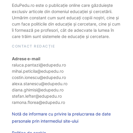
EduPedu.ro este o publicație online care găzduiește
exclusiv articole din domeniul educației și cercetării.
Urmărim constant cum sunt educați copiii noștri, cine și
cum face politicile din educație și cercetare, cine și cum
îi formează pe profesori, cât de adecvate la lumea în
care trăim sunt sistemele de educație și cercetare.
CONTACT REDACȚIE
Adrese e-mail
raluca.pantazi@edupedu.ro
mihai.peticila@edupedu.ro
costin.ionescu@edupedu.ro
alexa.stanescu@edupedu.ro
diana.ghimisi@edupedu.ro
stefan.lefter@edupedu.ro
ramona.florea@edupedu.ro
Notă de informare cu privire la prelucrarea de date
personale prin intermediul site-ului
Politica de cookie