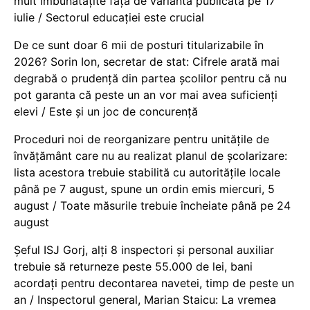
mult îmbunătățite față de varianta publicată pe 17
iulie / Sectorul educației este crucial
De ce sunt doar 6 mii de posturi titularizabile în
2026? Sorin Ion, secretar de stat: Cifrele arată mai
degrabă o prudență din partea școlilor pentru că nu
pot garanta că peste un an vor mai avea suficienți
elevi / Este și un joc de concurență
Proceduri noi de reorganizare pentru unitățile de
învățământ care nu au realizat planul de școlarizare:
lista acestora trebuie stabilită cu autoritățile locale
până pe 7 august, spune un ordin emis miercuri, 5
august / Toate măsurile trebuie încheiate până pe 24
august
Șeful ISJ Gorj, alți 8 inspectori și personal auxiliar
trebuie să returneze peste 55.000 de lei, bani
acordați pentru decontarea navetei, timp de peste un
an / Inspectorul general, Marian Staicu: La vremea