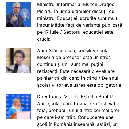
Ministrul interimar al Muncii Dragos
Pîslaru: În urma ultimelor discuții cu
ministrul Educației lucrurile sunt mult
îmbunătățite față de varianta publicată
pe 17 iulie / Sectorul educației este
crucial
Aura Stănculescu, consilier școlar:
Meseria de profesor este un stres
continuu și unii sunt mai puțini
rezistenți. Este necesară o evaluare
psihiatrică din când în când / De anul
școlar viitor evaluarea este obligatorie
Directoarea Violeta Estrella Bontilă:
Anul școlar care tocmai s-a încheiat a
fost, probabil, unul dintre cei mai grei
pe care i-am trăit. Conducerea unei
școli în România înseamnă, astăzi, un