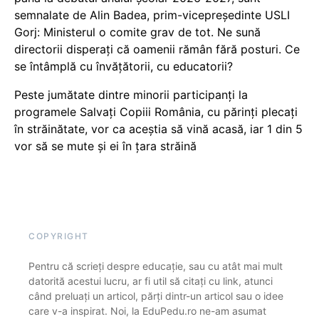
semnalate de Alin Badea, prim-vicepreședinte USLI
Gorj: Ministerul o comite grav de tot. Ne sună
directorii disperați că oamenii rămân fără posturi. Ce
se întâmplă cu învățătorii, cu educatorii?
Peste jumătate dintre minorii participanți la
programele Salvați Copiii România, cu părinți plecați
în străinătate, vor ca aceștia să vină acasă, iar 1 din 5
vor să se mute și ei în țara străină
COPYRIGHT
Pentru că scrieți despre educație, sau cu atât mai mult
datorită acestui lucru, ar fi util să citați cu link, atunci
când preluați un articol, părți dintr-un articol sau o idee
care v-a inspirat. Noi, la EduPedu.ro ne-am asumat