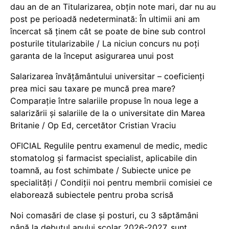
dau an de an Titularizarea, obțin note mari, dar nu au
post pe perioadă nedeterminată: În ultimii ani am
încercat să ținem cât se poate de bine sub control
posturile titularizabile / La niciun concurs nu poți
garanta de la început asigurarea unui post
Salarizarea învățământului universitar – coeficienți
prea mici sau taxare pe muncă prea mare?
Comparație între salariile propuse în noua lege a
salarizării și salariile de la o universitate din Marea
Britanie / Op Ed, cercetător Cristian Vraciu
OFICIAL Regulile pentru examenul de medic, medic
stomatolog și farmacist specialist, aplicabile din
toamnă, au fost schimbate / Subiecte unice pe
specialități / Condiții noi pentru membrii comisiei ce
elaborează subiectele pentru proba scrisă
Noi comasări de clase și posturi, cu 3 săptămâni
până la debutul anului școlar 2026-2027, sunt