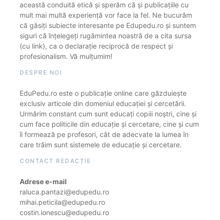
această conduită etică și sperăm că și publicațiile cu
mult mai multă experiență vor face la fel. Ne bucurăm
că găsiți subiecte interesante pe Edupedu.ro și suntem
siguri că înțelegeți rugămintea noastră de a cita sursa
(cu link), ca o declarație reciprocă de respect și
profesionalism. Vă mulțumim!
DESPRE NOI
EduPedu.ro este o publicație online care găzduiește
exclusiv articole din domeniul educației și cercetării.
Urmărim constant cum sunt educați copiii noștri, cine și
cum face politicile din educație și cercetare, cine și cum
îi formează pe profesori, cât de adecvate la lumea în
care trăim sunt sistemele de educație și cercetare.
CONTACT REDACȚIE
Adrese e-mail
raluca.pantazi@edupedu.ro
mihai.peticila@edupedu.ro
costin.ionescu@edupedu.ro