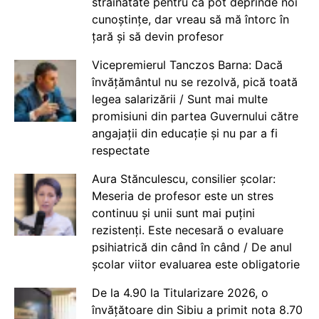
străinătate pentru că pot deprinde noi
cunoștințe, dar vreau să mă întorc în
țară și să devin profesor
Vicepremierul Tanczos Barna: Dacă
învățământul nu se rezolvă, pică toată
legea salarizării / Sunt mai multe
promisiuni din partea Guvernului către
angajații din educație și nu par a fi
respectate
Aura Stănculescu, consilier școlar:
Meseria de profesor este un stres
continuu și unii sunt mai puțini
rezistenți. Este necesară o evaluare
psihiatrică din când în când / De anul
școlar viitor evaluarea este obligatorie
De la 4.90 la Titularizare 2026, o
învățătoare din Sibiu a primit nota 8.70