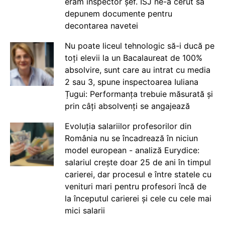
eram inspector șef. ISJ ne-a cerut să
depunem documente pentru
decontarea navetei
Nu poate liceul tehnologic să-i ducă pe
toți elevii la un Bacalaureat de 100%
absolvire, sunt care au intrat cu media
2 sau 3, spune inspectoarea Iuliana
Țugui: Performanța trebuie măsurată și
prin câți absolvenți se angajează
Evoluția salariilor profesorilor din
România nu se încadrează în niciun
model european - analiză Eurydice:
salariul crește doar 25 de ani în timpul
carierei, dar procesul e între statele cu
venituri mari pentru profesori încă de
la începutul carierei și cele cu cele mai
mici salarii