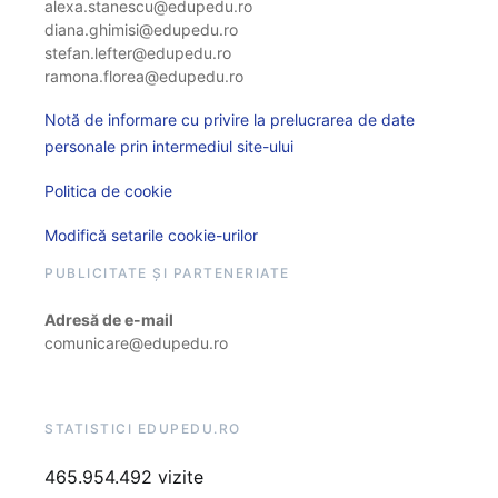
alexa.stanescu@edupedu.ro
diana.ghimisi@edupedu.ro
stefan.lefter@edupedu.ro
ramona.florea@edupedu.ro
Notă de informare cu privire la prelucrarea de date
personale prin intermediul site-ului
Politica de cookie
Modifică setarile cookie-urilor
PUBLICITATE ȘI PARTENERIATE
Adresă de e-mail
comunicare@edupedu.ro
STATISTICI EDUPEDU.RO
465.954.492 vizite