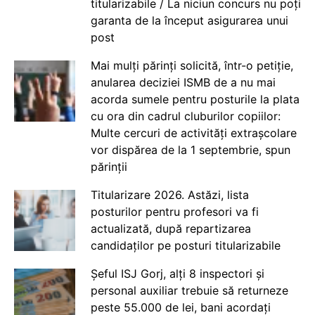
titularizabile / La niciun concurs nu poți
garanta de la început asigurarea unui
post
Mai mulți părinți solicită, într-o petiție,
anularea deciziei ISMB de a nu mai
acorda sumele pentru posturile la plata
cu ora din cadrul cluburilor copiilor:
Multe cercuri de activități extrașcolare
vor dispărea de la 1 septembrie, spun
părinții
Titularizare 2026. Astăzi, lista
posturilor pentru profesori va fi
actualizată, după repartizarea
candidaților pe posturi titularizabile
Șeful ISJ Gorj, alți 8 inspectori și
personal auxiliar trebuie să returneze
peste 55.000 de lei, bani acordați