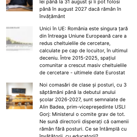
lei până la 31 august și îi pot folosi
până în august 2027 dacă rămân în
învățământ
Unici în UE: România este singura țară
din întreaga Uniune Europeană care a
redus cheltuielile de cercetare,
calculate pe cap de locuitor, în ultimul
deceniu. Între 2015-2025, spațiul
comunitar a crescut masiv cheltuielile
de cercetare - ultimele date Eurostat
Noi comasări de clase și posturi, cu 3
săptămâni până la debutul anului
școlar 2026-2027, sunt semnalate de
Alin Badea, prim-vicepreședinte USLI
Gorj: Ministerul o comite grav de tot.
Ne sună directorii disperați că oamenii
rămân fără posturi. Ce se întâmplă cu
învățătorii, cu educatorii?