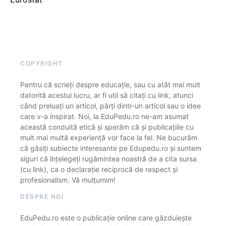
COPYRIGHT
Pentru că scrieți despre educație, sau cu atât mai mult
datorită acestui lucru, ar fi util să citați cu link, atunci
când preluați un articol, părți dintr-un articol sau o idee
care v-a inspirat. Noi, la EduPedu.ro ne-am asumat
această conduită etică și sperăm că și publicațiile cu
mult mai multă experiență vor face la fel. Ne bucurăm
că găsiți subiecte interesante pe Edupedu.ro și suntem
siguri că înțelegeți rugămintea noastră de a cita sursa
(cu link), ca o declarație reciprocă de respect și
profesionalism. Vă mulțumim!
DESPRE NOI
EduPedu.ro este o publicație online care găzduiește