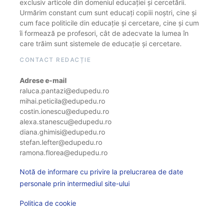
exclusiv articole din domeniul educației și cercetării.
Urmărim constant cum sunt educați copiii noștri, cine și
cum face politicile din educație și cercetare, cine și cum
îi formează pe profesori, cât de adecvate la lumea în
care trăim sunt sistemele de educație și cercetare.
CONTACT REDACȚIE
Adrese e-mail
raluca.pantazi@edupedu.ro
mihai.peticila@edupedu.ro
costin.ionescu@edupedu.ro
alexa.stanescu@edupedu.ro
diana.ghimisi@edupedu.ro
stefan.lefter@edupedu.ro
ramona.florea@edupedu.ro
Notă de informare cu privire la prelucrarea de date
personale prin intermediul site-ului
Politica de cookie