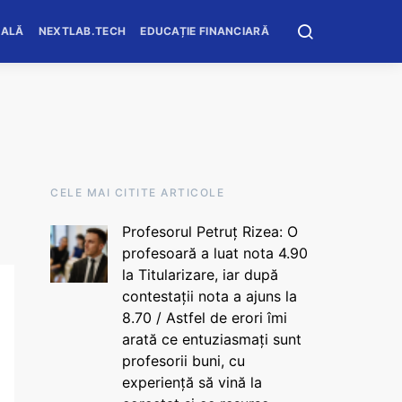
OALĂ
NEXTLAB.TECH
EDUCAȚIE FINANCIARĂ
CELE MAI CITITE ARTICOLE
Profesorul Petruț Rizea: O
profesoară a luat nota 4.90
la Titularizare, iar după
contestații nota a ajuns la
8.70 / Astfel de erori îmi
arată ce entuziasmați sunt
profesorii buni, cu
experiență să vină la