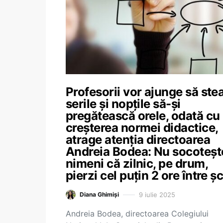
Profesorii vor ajunge să ste
serile și nopțile să-și
pregătească orele, odată cu
creșterea normei didactice,
atrage atenția directoarea
Andreia Bodea: Nu socoteșt
nimeni că zilnic, pe drum,
pierzi cel puțin 2 ore între șc
9 iulie 2025
Diana Ghimiși
Andreia Bodea, directoarea Colegiului