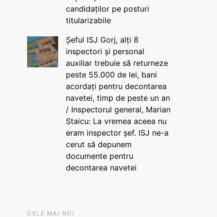
candidaților pe posturi
titularizabile
Șeful ISJ Gorj, alți 8
inspectori și personal
auxiliar trebuie să returneze
peste 55.000 de lei, bani
acordați pentru decontarea
navetei, timp de peste un an
/ Inspectorul general, Marian
Staicu: La vremea aceea nu
eram inspector șef. ISJ ne-a
cerut să depunem
documente pentru
decontarea navetei
CELE MAI NOI