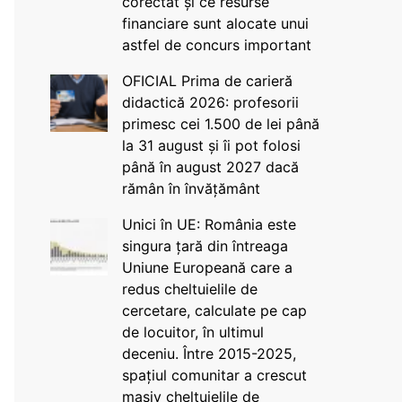
corectat și ce resurse
financiare sunt alocate unui
astfel de concurs important
OFICIAL Prima de carieră
didactică 2026: profesorii
primesc cei 1.500 de lei până
la 31 august și îi pot folosi
până în august 2027 dacă
rămân în învățământ
Unici în UE: România este
singura țară din întreaga
Uniune Europeană care a
redus cheltuielile de
cercetare, calculate pe cap
de locuitor, în ultimul
deceniu. Între 2015-2025,
spațiul comunitar a crescut
masiv cheltuielile de