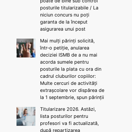
poate de bine sub control
posturile titularizabile / La
niciun concurs nu poți
garanta de la început
asigurarea unui post
Mai mulți părinți solicită,
într-o petiție, anularea
deciziei ISMB de a nu mai
acorda sumele pentru
posturile la plata cu ora din
cadrul cluburilor copiilor:
Multe cercuri de activități
extrașcolare vor dispărea de
la 1 septembrie, spun părinții
Titularizare 2026. Astăzi,
lista posturilor pentru
profesori va fi actualizată,
după repartizarea