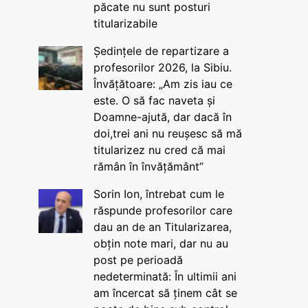
păcate nu sunt posturi
titularizabile
Ședințele de repartizare a
profesorilor 2026, la Sibiu.
Învățătoare: „Am zis iau ce
este. O să fac naveta și
Doamne-ajută, dar dacă în
doi,trei ani nu reușesc să mă
titularizez nu cred că mai
rămân în învățământ”
Sorin Ion, întrebat cum le
răspunde profesorilor care
dau an de an Titularizarea,
obțin note mari, dar nu au
post pe perioadă
nedeterminată: În ultimii ani
am încercat să ținem cât se