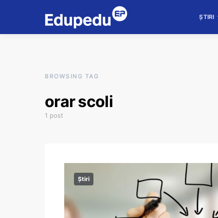
ȘTIRI
BROWSING TAG
orar scoli
1 post
Știri