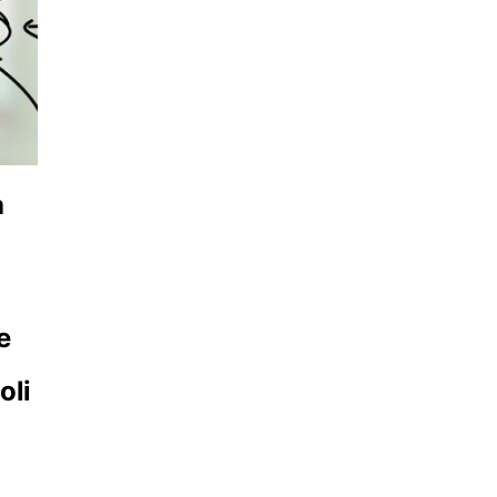
a
e
oli