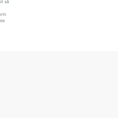
it să
prin
ele