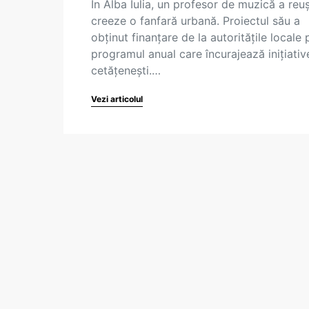
În Alba Iulia, un profesor de muzică a reuş
creeze o fanfară urbană. Proiectul său a
obţinut finanţare de la autorităţile locale 
programul anual care încurajează iniţiativ
cetăţeneşti.…
Vezi articolul