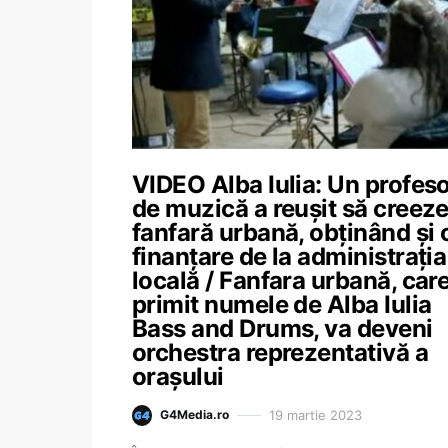
VIDEO Alba Iulia: Un profes
de muzică a reuşit să creeze
fanfară urbană, obținând și 
finanțare de la administrația
locală / Fanfara urbană, care
primit numele de Alba Iulia
Bass and Drums, va deveni
orchestra reprezentativă a
oraşului
19 martie 2023
G4Media.ro