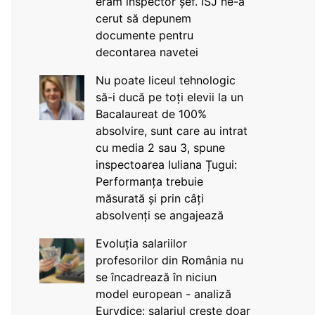
eram inspector șef. ISJ ne-a
cerut să depunem
documente pentru
decontarea navetei
Nu poate liceul tehnologic
să-i ducă pe toți elevii la un
Bacalaureat de 100%
absolvire, sunt care au intrat
cu media 2 sau 3, spune
inspectoarea Iuliana Țugui:
Performanța trebuie
măsurată și prin câți
absolvenți se angajează
Evoluția salariilor
profesorilor din România nu
se încadrează în niciun
model european - analiză
Eurydice: salariul crește doar