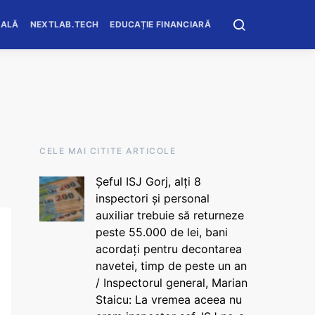
OALĂ
NEXTLAB.TECH
EDUCAȚIE FINANCIARĂ
CELE MAI CITITE ARTICOLE
Șeful ISJ Gorj, alți 8
inspectori și personal
auxiliar trebuie să returneze
peste 55.000 de lei, bani
acordați pentru decontarea
navetei, timp de peste un an
/ Inspectorul general, Marian
Staicu: La vremea aceea nu