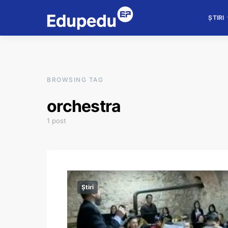
ȘTIRI
BROWSING TAG
orchestra
1 post
Știri