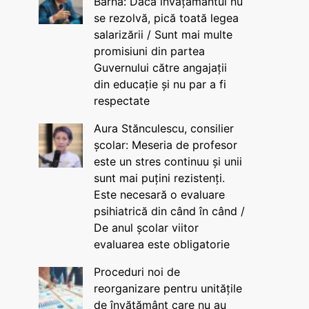
Barna: Dacă învățământul nu
se rezolvă, pică toată legea
salarizării / Sunt mai multe
promisiuni din partea
Guvernului către angajații
din educație și nu par a fi
respectate
Aura Stănculescu, consilier
școlar: Meseria de profesor
este un stres continuu și unii
sunt mai puțini rezistenți.
Este necesară o evaluare
psihiatrică din când în când /
De anul școlar viitor
evaluarea este obligatorie
Proceduri noi de
reorganizare pentru unitățile
de învățământ care nu au