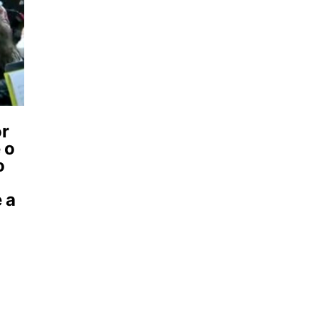
or
 o
o
 a