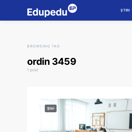
ȘTIRI
BROWSING TAG
ordin 3459
1 post
Știri