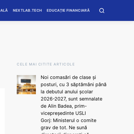
OALĂ
NEXTLAB.TECH
EDUCAȚIE FINANCIARĂ
CELE MAI CITITE ARTICOLE
Noi comasări de clase și
posturi, cu 3 săptămâni până
la debutul anului școlar
2026-2027, sunt semnalate
de Alin Badea, prim-
vicepreședinte USLI
Gorj: Ministerul o comite
grav de tot. Ne sună