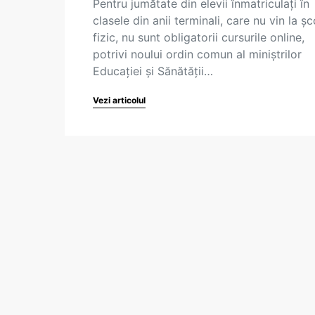
Pentru jumătate din elevii înmatriculați în
clasele din anii terminali, care nu vin la ș
fizic, nu sunt obligatorii cursurile online,
potrivi noului ordin comun al miniștrilor
Educației și Sănătății…
Vezi articolul