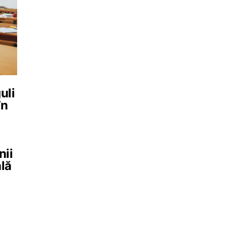
uli
în
nii
ală