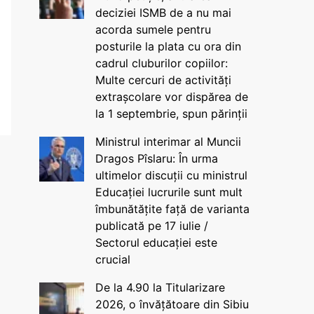
deciziei ISMB de a nu mai
acorda sumele pentru
posturile la plata cu ora din
cadrul cluburilor copiilor:
Multe cercuri de activități
extrașcolare vor dispărea de
la 1 septembrie, spun părinții
Ministrul interimar al Muncii
Dragos Pîslaru: În urma
ultimelor discuții cu ministrul
Educației lucrurile sunt mult
îmbunătățite față de varianta
publicată pe 17 iulie /
Sectorul educației este
crucial
De la 4.90 la Titularizare
2026, o învățătoare din Sibiu