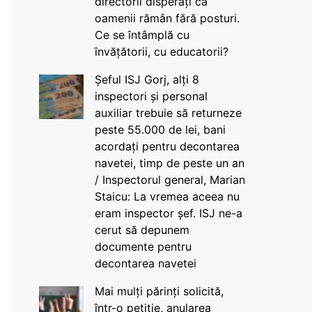
directorii disperați că
oamenii rămân fără posturi.
Ce se întâmplă cu
învățătorii, cu educatorii?
Șeful ISJ Gorj, alți 8
inspectori și personal
auxiliar trebuie să returneze
peste 55.000 de lei, bani
acordați pentru decontarea
navetei, timp de peste un an
/ Inspectorul general, Marian
Staicu: La vremea aceea nu
eram inspector șef. ISJ ne-a
cerut să depunem
documente pentru
decontarea navetei
Mai mulți părinți solicită,
într-o petiție, anularea