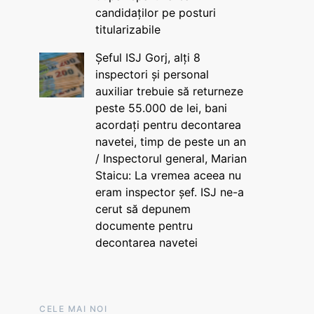
candidaților pe posturi
titularizabile
Șeful ISJ Gorj, alți 8
inspectori și personal
auxiliar trebuie să returneze
peste 55.000 de lei, bani
acordați pentru decontarea
navetei, timp de peste un an
/ Inspectorul general, Marian
Staicu: La vremea aceea nu
eram inspector șef. ISJ ne-a
cerut să depunem
documente pentru
decontarea navetei
CELE MAI NOI