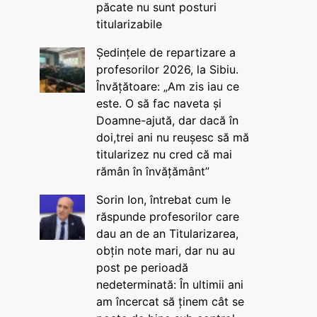
păcate nu sunt posturi
titularizabile
Ședințele de repartizare a
profesorilor 2026, la Sibiu.
Învățătoare: „Am zis iau ce
este. O să fac naveta și
Doamne-ajută, dar dacă în
doi,trei ani nu reușesc să mă
titularizez nu cred că mai
rămân în învățământ”
Sorin Ion, întrebat cum le
răspunde profesorilor care
dau an de an Titularizarea,
obțin note mari, dar nu au
post pe perioadă
nedeterminată: În ultimii ani
am încercat să ținem cât se