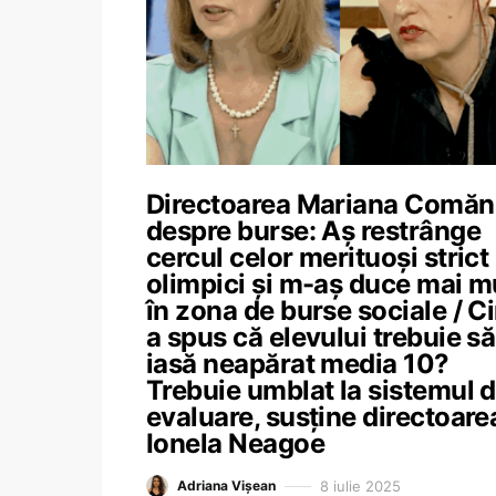
Directoarea Mariana Comăni
despre burse: Aș restrânge
cercul celor merituoși strict 
olimpici și m-aș duce mai m
în zona de burse sociale / C
a spus că elevului trebuie să 
iasă neapărat media 10?
Trebuie umblat la sistemul 
evaluare, susține directoare
Ionela Neagoe
8 iulie 2025
Adriana Vișean