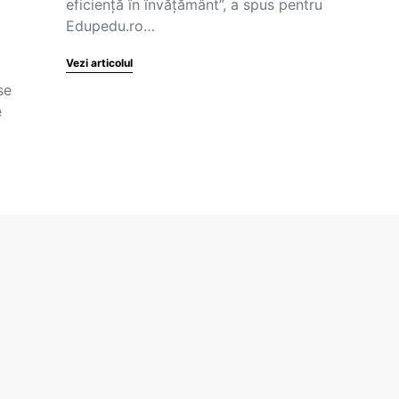
eficiență în învățământ”, a spus pentru
Edupedu.ro…
Vezi articolul
se
e