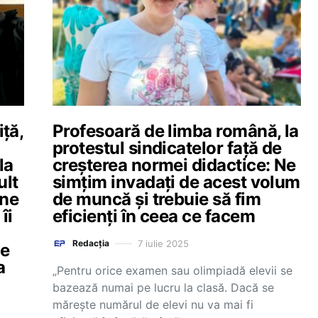
ță,
Profesoară de limba română, la
protestul sindicatelor față de
la
creșterea normei didactice: Ne
ult
simțim invadați de acest volum
ine
de muncă și trebuie să fim
îi
eficienți în ceea ce facem
7 iulie 2025
Redacția
de
a
„Pentru orice examen sau olimpiadă elevii se
bazează numai pe lucru la clasă. Dacă se
mărește numărul de elevi nu va mai fi