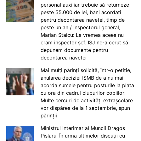
personal auxiliar trebuie să returneze
peste 55.000 de lei, bani acordați
pentru decontarea navetei, timp de
peste un an / Inspectorul general,
Marian Staicu: La vremea aceea nu
eram inspector șef. ISJ ne-a cerut să
depunem documente pentru
decontarea navetei
Mai mulți părinți solicită, într-o petiție,
anularea deciziei ISMB de a nu mai
acorda sumele pentru posturile la plata
cu ora din cadrul cluburilor copiilor:
Multe cercuri de activități extrașcolare
vor dispărea de la 1 septembrie, spun
părinții
Ministrul interimar al Muncii Dragos
Pîslaru: În urma ultimelor discuții cu