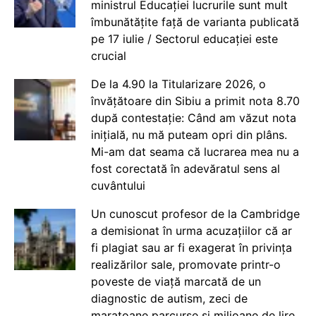
ministrul Educației lucrurile sunt mult
îmbunătățite față de varianta publicată
pe 17 iulie / Sectorul educației este
crucial
De la 4.90 la Titularizare 2026, o
învățătoare din Sibiu a primit nota 8.70
după contestație: Când am văzut nota
inițială, nu mă puteam opri din plâns.
Mi-am dat seama că lucrarea mea nu a
fost corectată în adevăratul sens al
cuvântului
Un cunoscut profesor de la Cambridge
a demisionat în urma acuzațiilor că ar
fi plagiat sau ar fi exagerat în privința
realizărilor sale, promovate printr-o
poveste de viață marcată de un
diagnostic de autism, zeci de
maratoane parcurse și milioane de lire