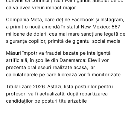
convins să continui / Nu m-am gândit absolut deloc
că va avea vreun impact major
Compania Meta, care deține Facebook și Instagram,
a primit o nouă amendă în statul New Mexico: 567
milioane de dolari, cea mai mare sancțiune legată de
siguranța copiilor, primită de gigantul social media
Măsuri împotriva fraudei bazate pe inteligență
artificială, în școlile din Danemarca: Elevii vor
prezenta oral eseuri realizate acasă, iar
calculatoarele pe care lucrează vor fi monitorizate
Titularizare 2026. Astăzi, lista posturilor pentru
profesori va fi actualizată, după repartizarea
candidaților pe posturi titularizabile