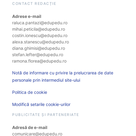
CONTACT REDACȚIE
Adrese e-mail
raluca.pantazi@edupedu.ro
mihai.peticila@edupedu.ro
costin.ionescu@edupedu.ro
alexa.stanescu@edupedu.ro
diana.ghimisi@edupedu.ro
stefan.lefter@edupedu.ro
ramona.florea@edupedu.ro
Notă de informare cu privire la prelucrarea de date
personale prin intermediul site-ului
Politica de cookie
Modifică setarile cookie-urilor
PUBLICITATE ȘI PARTENERIATE
Adresă de e-mail
comunicare@edupedu.ro