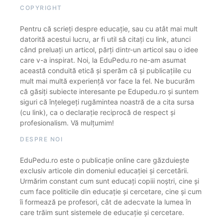
COPYRIGHT
Pentru că scrieți despre educație, sau cu atât mai mult
datorită acestui lucru, ar fi util să citați cu link, atunci
când preluați un articol, părți dintr-un articol sau o idee
care v-a inspirat. Noi, la EduPedu.ro ne-am asumat
această conduită etică și sperăm că și publicațiile cu
mult mai multă experiență vor face la fel. Ne bucurăm
că găsiți subiecte interesante pe Edupedu.ro și suntem
siguri că înțelegeți rugămintea noastră de a cita sursa
(cu link), ca o declarație reciprocă de respect și
profesionalism. Vă mulțumim!
DESPRE NOI
EduPedu.ro este o publicație online care găzduiește
exclusiv articole din domeniul educației și cercetării.
Urmărim constant cum sunt educați copiii noștri, cine și
cum face politicile din educație și cercetare, cine și cum
îi formează pe profesori, cât de adecvate la lumea în
care trăim sunt sistemele de educație și cercetare.