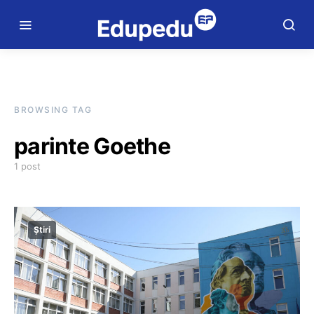
BROWSING TAG
parinte Goethe
1 post
Știri