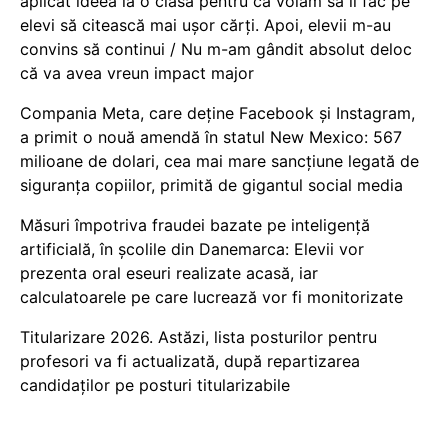
aplicat ideea la o clasă pentru că voiam să îi fac pe
elevi să citească mai ușor cărți. Apoi, elevii m-au
convins să continui / Nu m-am gândit absolut deloc
că va avea vreun impact major
Compania Meta, care deține Facebook și Instagram,
a primit o nouă amendă în statul New Mexico: 567
milioane de dolari, cea mai mare sancțiune legată de
siguranța copiilor, primită de gigantul social media
Măsuri împotriva fraudei bazate pe inteligență
artificială, în școlile din Danemarca: Elevii vor
prezenta oral eseuri realizate acasă, iar
calculatoarele pe care lucrează vor fi monitorizate
Titularizare 2026. Astăzi, lista posturilor pentru
profesori va fi actualizată, după repartizarea
candidaților pe posturi titularizabile