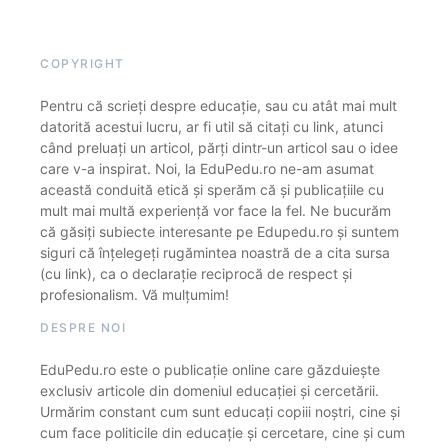
COPYRIGHT
Pentru că scrieți despre educație, sau cu atât mai mult
datorită acestui lucru, ar fi util să citați cu link, atunci
când preluați un articol, părți dintr-un articol sau o idee
care v-a inspirat. Noi, la EduPedu.ro ne-am asumat
această conduită etică și sperăm că și publicațiile cu
mult mai multă experiență vor face la fel. Ne bucurăm
că găsiți subiecte interesante pe Edupedu.ro și suntem
siguri că înțelegeți rugămintea noastră de a cita sursa
(cu link), ca o declarație reciprocă de respect și
profesionalism. Vă mulțumim!
DESPRE NOI
EduPedu.ro este o publicație online care găzduiește
exclusiv articole din domeniul educației și cercetării.
Urmărim constant cum sunt educați copiii noștri, cine și
cum face politicile din educație și cercetare, cine și cum