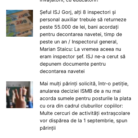
Șeful ISJ Gorj, alți 8 inspectori și
personal auxiliar trebuie să returneze
peste 55.000 de lei, bani acordați
pentru decontarea navetei, timp de
peste un an / Inspectorul general,
Marian Staicu: La vremea aceea nu
eram inspector șef. ISJ ne-a cerut să
depunem documente pentru
decontarea navetei
Mai mulți părinți solicită, într-o petiție,
anularea deciziei ISMB de a nu mai
acorda sumele pentru posturile la plata
cu ora din cadrul cluburilor copiilor:
Multe cercuri de activități extrașcolare
vor dispărea de la 1 septembrie, spun
părinții