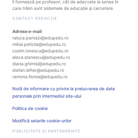
îi formează pe profesori, cât de adecvate la lumea în
care trăim sunt sistemele de educație și cercetare.
CONTACT REDACȚIE
Adrese e-mail
raluca.pantazi@edupedu.ro
mihai.peticila@edupedu.ro
costin.ionescu@edupedu.ro
alexa.stanescu@edupedu.ro
diana.ghimisi@edupedu.ro
stefan.lefter@edupedu.ro
ramona.florea@edupedu.ro
Notă de informare cu privire la prelucrarea de date
personale prin intermediul site-ului
Politica de cookie
Modifică setarile cookie-urilor
PUBLICITATE ȘI PARTENERIATE