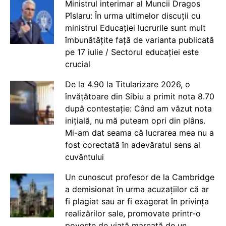
Ministrul interimar al Muncii Dragos
Pîslaru: În urma ultimelor discuții cu
ministrul Educației lucrurile sunt mult
îmbunătățite față de varianta publicată
pe 17 iulie / Sectorul educației este
crucial
De la 4.90 la Titularizare 2026, o
învățătoare din Sibiu a primit nota 8.70
după contestație: Când am văzut nota
inițială, nu mă puteam opri din plâns.
Mi-am dat seama că lucrarea mea nu a
fost corectată în adevăratul sens al
cuvântului
Un cunoscut profesor de la Cambridge
a demisionat în urma acuzațiilor că ar
fi plagiat sau ar fi exagerat în privința
realizărilor sale, promovate printr-o
poveste de viață marcată de un