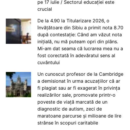
pe 17 iulie / Sectorul educației este
crucial
De la 4.90 la Titularizare 2026, o
învățătoare din Sibiu a primit nota 8.70
după contestație: Când am văzut nota
inițială, nu mă puteam opri din plâns.
Mi-am dat seama că lucrarea mea nu a
fost corectată în adevăratul sens al
cuvântului
Un cunoscut profesor de la Cambridge
a demisionat în urma acuzațiilor că ar
fi plagiat sau ar fi exagerat în privința
realizărilor sale, promovate printr-o
poveste de viață marcată de un
diagnostic de autism, zeci de
maratoane parcurse și milioane de lire
strânse în scopuri caritabile