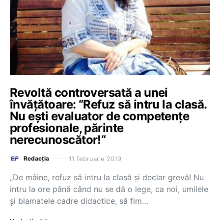
Revoltă controversată a unei
învățătoare: “Refuz să intru la clasă.
Nu ești evaluator de competențe
profesionale, părinte
nerecunoscător!“
11 februarie 2019
Redacția
„De mâine, refuz să intru la clasă și declar grevă! Nu
intru la ore până când nu se dă o lege, ca noi, umilele
și blamatele cadre didactice, să fim…