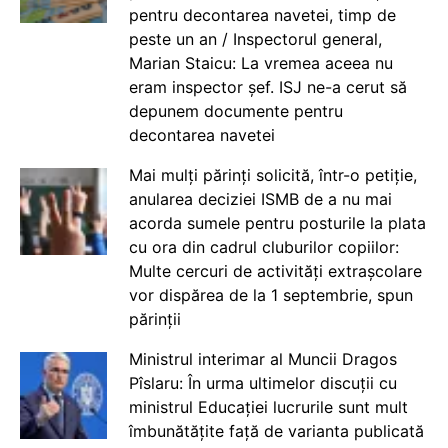
pentru decontarea navetei, timp de
peste un an / Inspectorul general,
Marian Staicu: La vremea aceea nu
eram inspector șef. ISJ ne-a cerut să
depunem documente pentru
decontarea navetei
Mai mulți părinți solicită, într-o petiție,
anularea deciziei ISMB de a nu mai
acorda sumele pentru posturile la plata
cu ora din cadrul cluburilor copiilor:
Multe cercuri de activități extrașcolare
vor dispărea de la 1 septembrie, spun
părinții
Ministrul interimar al Muncii Dragos
Pîslaru: În urma ultimelor discuții cu
ministrul Educației lucrurile sunt mult
îmbunătățite față de varianta publicată