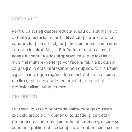
COPYRIGHT
Pentru că scrieți despre educație, sau cu atât mai mult
datorită acestui lucru, ar fi util să citați cu link, atunci
când preluați un articol, părți dintr-un articol sau o idee
care v-a inspirat. Noi, la EduPedu.ro ne-am asumat
această conduită etică și sperăm că și publicațiile cu
mult mai multă experiență vor face la fel. Ne bucurăm
că găsiți subiecte interesante pe Edupedu.ro și suntem
siguri că înțelegeți rugămintea noastră de a cita sursa
(cu link), ca o declarație reciprocă de respect și
profesionalism. Vă mulțumim!
DESPRE NOI
EduPedu.ro este o publicație online care găzduiește
exclusiv articole din domeniul educației și cercetării.
Urmărim constant cum sunt educați copiii noștri, cine și
cum face politicile din educație și cercetare, cine și cum