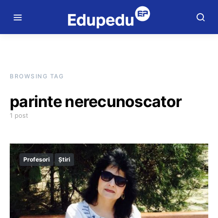
BROWSING TAG
parinte nerecunoscator
1 post
Profesori
Știri