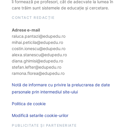
îi formează pe profesori, cât de adecvate la lumea în
care trăim sunt sistemele de educație și cercetare.
CONTACT REDACȚIE
Adrese e-mail
raluca.pantazi@edupedu.ro
mihai.peticila@edupedu.ro
costin.ionescu@edupedu.ro
alexa.stanescu@edupedu.ro
diana.ghimisi@edupedu.ro
stefan.lefter@edupedu.ro
ramona.florea@edupedu.ro
Notă de informare cu privire la prelucrarea de date
personale prin intermediul site-ului
Politica de cookie
Modifică setarile cookie-urilor
PUBLICITATE ȘI PARTENERIATE