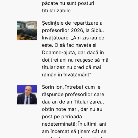
păcate nu sunt posturi
titularizabile
Ședințele de repartizare a
profesorilor 2026, la Sibiu.
Învățătoare: „Am zis iau ce
este. O să fac naveta și
Doamne-ajută, dar dacă în
doi,trei ani nu reușesc să mă
titularizez nu cred că mai
rămân în învățământ”
Sorin Ion, întrebat cum le
răspunde profesorilor care
dau an de an Titularizarea,
obțin note mari, dar nu au
post pe perioadă
nedeterminată: În ultimii ani
am încercat să ținem cât se