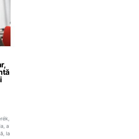
r,
ntă
i
rék,
a, a
ă, la