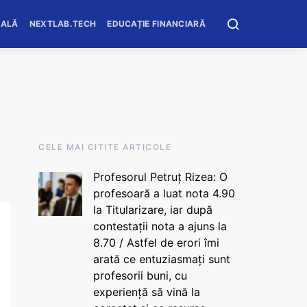
OALĂ
NEXTLAB.TECH
EDUCAȚIE FINANCIARĂ
CELE MAI CITITE ARTICOLE
Profesorul Petruț Rizea: O
profesoară a luat nota 4.90
la Titularizare, iar după
contestații nota a ajuns la
8.70 / Astfel de erori îmi
arată ce entuziasmați sunt
profesorii buni, cu
experiență să vină la