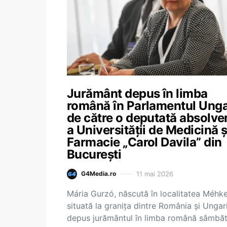
Jurământ depus în limba
română în Parlamentul Unga
de către o deputată absolve
a Universității de Medicină ș
Farmacie „Carol Davila” din
București
11 mai 2026
G4Media.ro
Mária Gurzó, născută în localitatea Méhke
situată la granița dintre România și Ungari
depus jurământul în limba română sâmbăt