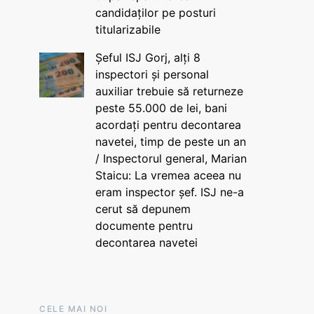
candidaților pe posturi
titularizabile
Șeful ISJ Gorj, alți 8
inspectori și personal
auxiliar trebuie să returneze
peste 55.000 de lei, bani
acordați pentru decontarea
navetei, timp de peste un an
/ Inspectorul general, Marian
Staicu: La vremea aceea nu
eram inspector șef. ISJ ne-a
cerut să depunem
documente pentru
decontarea navetei
CELE MAI NOI