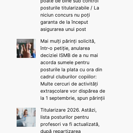
poate de bine sub control
posturile titularizabile / La
niciun concurs nu poți
garanta de la început
asigurarea unui post
Mai mulți părinți solicită,
într-o petiție, anularea
deciziei ISMB de a nu mai
acorda sumele pentru
posturile la plata cu ora din
cadrul cluburilor copiilor:
Multe cercuri de activități
extrașcolare vor dispărea de
la 1 septembrie, spun părinții
Titularizare 2026. Astăzi,
lista posturilor pentru
profesori va fi actualizată,
după repartizarea