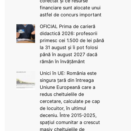
corectat și ce resurse
financiare sunt alocate unui
astfel de concurs important
OFICIAL Prima de carieră
didactică 2026: profesorii
primesc cei 1.500 de lei până
la 31 august și îi pot folosi
până în august 2027 dacă
rămân în învățământ
Unici în UE: România este
singura țară din întreaga
Uniune Europeană care a
redus cheltuielile de
cercetare, calculate pe cap
de locuitor, în ultimul
deceniu. Între 2015-2025,
spațiul comunitar a crescut
masiv cheltuielile de