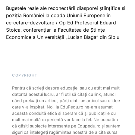
Bugetele reale ale reconectării diasporei științifice și
poziția României la coada Uniunii Europene în
cercetare-dezvoltare / Op Ed Profesorul Eduard
Stoica, conferențiar la Facultatea de Științe
Economice a Universității „Lucian Blaga” din Sibiu
COPYRIGHT
Pentru că scrieți despre educație, sau cu atât mai mult
datorită acestui lucru, ar fi util să citați cu link, atunci
când preluați un articol, părți dintr-un articol sau o idee
care v-a inspirat. Noi, la EduPedu.ro ne-am asumat
această conduită etică și sperăm că și publicațiile cu
mult mai multă experiență vor face la fel. Ne bucurăm
că găsiți subiecte interesante pe Edupedu.ro și suntem
siguri că înțelegeți rugămintea noastră de a cita sursa