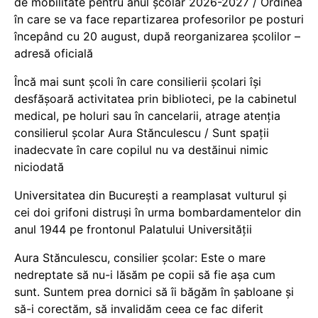
de mobilitate pentru anul școlar 2026-2027 / Ordinea
în care se va face repartizarea profesorilor pe posturi
începând cu 20 august, după reorganizarea școlilor –
adresă oficială
Încă mai sunt școli în care consilierii școlari își
desfășoară activitatea prin biblioteci, pe la cabinetul
medical, pe holuri sau în cancelarii, atrage atenția
consilierul școlar Aura Stănculescu / Sunt spații
inadecvate în care copilul nu va destăinui nimic
niciodată
Universitatea din București a reamplasat vulturul și
cei doi grifoni distruși în urma bombardamentelor din
anul 1944 pe frontonul Palatului Universității
Aura Stănculescu, consilier școlar: Este o mare
nedreptate să nu-i lăsăm pe copii să fie așa cum
sunt. Suntem prea dornici să îi băgăm în șabloane și
să-i corectăm, să invalidăm ceea ce fac diferit