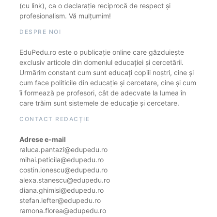
(cu link), ca o declarație reciprocă de respect și
profesionalism. Vă mulțumim!
DESPRE NOI
EduPedu.ro este o publicație online care găzduiește
exclusiv articole din domeniul educației și cercetării.
Urmărim constant cum sunt educați copiii noștri, cine și
cum face politicile din educație și cercetare, cine și cum
îi formează pe profesori, cât de adecvate la lumea în
care trăim sunt sistemele de educație și cercetare.
CONTACT REDACȚIE
Adrese e-mail
raluca.pantazi@edupedu.ro
mihai.peticila@edupedu.ro
costin.ionescu@edupedu.ro
alexa.stanescu@edupedu.ro
diana.ghimisi@edupedu.ro
stefan.lefter@edupedu.ro
ramona.florea@edupedu.ro