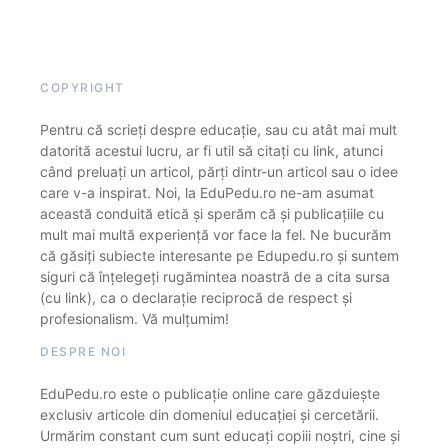
COPYRIGHT
Pentru că scrieți despre educație, sau cu atât mai mult
datorită acestui lucru, ar fi util să citați cu link, atunci
când preluați un articol, părți dintr-un articol sau o idee
care v-a inspirat. Noi, la EduPedu.ro ne-am asumat
această conduită etică și sperăm că și publicațiile cu
mult mai multă experiență vor face la fel. Ne bucurăm
că găsiți subiecte interesante pe Edupedu.ro și suntem
siguri că înțelegeți rugămintea noastră de a cita sursa
(cu link), ca o declarație reciprocă de respect și
profesionalism. Vă mulțumim!
DESPRE NOI
EduPedu.ro este o publicație online care găzduiește
exclusiv articole din domeniul educației și cercetării.
Urmărim constant cum sunt educați copiii noștri, cine și