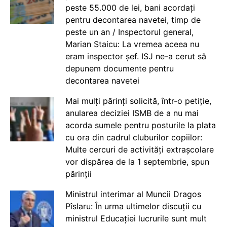
peste 55.000 de lei, bani acordați
pentru decontarea navetei, timp de
peste un an / Inspectorul general,
Marian Staicu: La vremea aceea nu
eram inspector șef. ISJ ne-a cerut să
depunem documente pentru
decontarea navetei
Mai mulți părinți solicită, într-o petiție,
anularea deciziei ISMB de a nu mai
acorda sumele pentru posturile la plata
cu ora din cadrul cluburilor copiilor:
Multe cercuri de activități extrașcolare
vor dispărea de la 1 septembrie, spun
părinții
Ministrul interimar al Muncii Dragos
Pîslaru: În urma ultimelor discuții cu
ministrul Educației lucrurile sunt mult