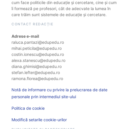
cum face politicile din educație și cercetare, cine și cum
îi formează pe profesori, cât de adecvate la lumea în
care trăim sunt sistemele de educație și cercetare.
CONTACT REDACȚIE
Adrese e-mail
raluca.pantazi@edupedu.ro
mihai.peticila@edupedu.ro
costin.ionescu@edupedu.ro
alexa.stanescu@edupedu.ro
diana.ghimisi@edupedu.ro
stefan.lefter@edupedu.ro
ramona.florea@edupedu.ro
Notă de informare cu privire la prelucrarea de date
personale prin intermediul site-ului
Politica de cookie
Modifică setarile cookie-urilor