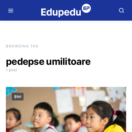
BROWSING TAG
pedepse umilitoare
1 post
Știri