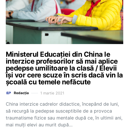
Ministerul Educaţiei din China le
interzice profesorilor să mai aplice
pedepse umilitoare la clasă / Elevii
își vor cere scuze în scris dacă vin la
școală cu temele nefăcute
1 martie 2021
Redacția
China interzice cadrelor didactice, începând de luni,
să recurgă la pedepse susceptibile de a provoca
traumatisme fizice sau mentale după ce, în ultimii ani,
mai mulţi elevi au murit după…