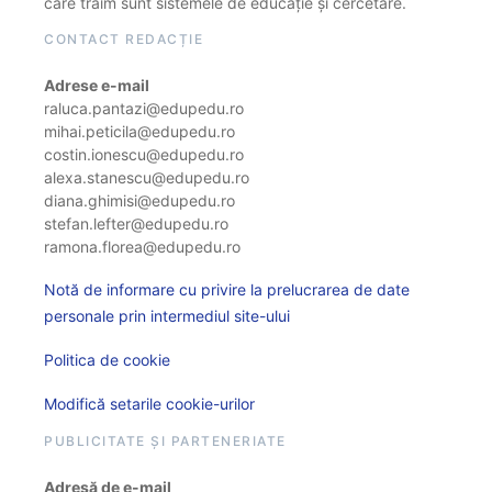
care trăim sunt sistemele de educație și cercetare.
CONTACT REDACȚIE
Adrese e-mail
raluca.pantazi@edupedu.ro
mihai.peticila@edupedu.ro
costin.ionescu@edupedu.ro
alexa.stanescu@edupedu.ro
diana.ghimisi@edupedu.ro
stefan.lefter@edupedu.ro
ramona.florea@edupedu.ro
Notă de informare cu privire la prelucrarea de date
personale prin intermediul site-ului
Politica de cookie
Modifică setarile cookie-urilor
PUBLICITATE ȘI PARTENERIATE
Adresă de e-mail