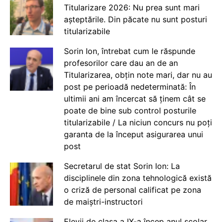
Titularizare 2026: Nu prea sunt mari
așteptările. Din păcate nu sunt posturi
titularizabile
Sorin Ion, întrebat cum le răspunde
profesorilor care dau an de an
Titularizarea, obțin note mari, dar nu au
post pe perioadă nedeterminată: În
ultimii ani am încercat să ținem cât se
poate de bine sub control posturile
titularizabile / La niciun concurs nu poți
garanta de la început asigurarea unui
post
Secretarul de stat Sorin Ion: La
disciplinele din zona tehnologică există
o criză de personal calificat pe zona
de maiștri-instructori
Elevii de clasa a IX-a încep anul școlar