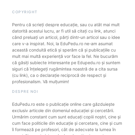
COPYRIGHT
Pentru că scrieți despre educație, sau cu atât mai mult
datorită acestui lucru, ar fi util să citați cu link, atunci
când preluați un articol, părți dintr-un articol sau o idee
care v-a inspirat. Noi, la EduPedu.ro ne-am asumat
această conduită etică și sperăm că și publicațiile cu
mult mai multă experiență vor face la fel. Ne bucurăm
că găsiți subiecte interesante pe Edupedu.ro și suntem
siguri că înțelegeți rugămintea noastră de a cita sursa
(cu link), ca o declarație reciprocă de respect și
profesionalism. Vă mulțumim!
DESPRE NOI
EduPedu.ro este o publicație online care găzduiește
exclusiv articole din domeniul educației și cercetării.
Urmărim constant cum sunt educați copiii noștri, cine și
cum face politicile din educație și cercetare, cine și cum
îi formează pe profesori, cât de adecvate la lumea în