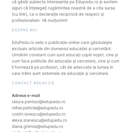
că găsiți subiecte interesante pe Edupedu.ro și suntem
siguri că înțelegeți rugămintea noastră de a cita sursa
(cu link), ca o declarație reciprocă de respect și
profesionalism. Vă mulțumim!
DESPRE NOI
EduPedu.ro este o publicație online care găzduiește
exclusiv articole din domeniul educației și cercetării.
Urmărim constant cum sunt educați copiii noștri, cine și
cum face politicile din educație și cercetare, cine și cum
îi formează pe profesori, cât de adecvate la lumea în
care trăim sunt sistemele de educație și cercetare.
CONTACT REDACȚIE
Adrese e-mail
raluca.pantazi@edupedu.ro
mihai.peticila@edupedu.ro
costin.ionescu@edupedu.ro
alexa.stanescu@edupedu.ro
diana.ghimisi@edupedu.ro