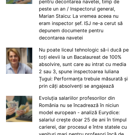
pentru decontarea navetei, timp de
peste un an / Inspectorul general,
Marian Staicu: La vremea aceea nu
eram inspector șef. ISJ ne-a cerut să
depunem documente pentru
decontarea navetei
Nu poate liceul tehnologic să-i ducă pe
toți elevii la un Bacalaureat de 100%
absolvire, sunt care au intrat cu media
2 sau 3, spune inspectoarea Iuliana
Țugui: Performanța trebuie măsurată și
prin câți absolvenți se angajează
Evoluția salariilor profesorilor din
România nu se încadrează în niciun
model european - analiză Eurydice:
salariul crește doar 25 de ani în timpul
carierei, dar procesul e între statele cu
venituri mari pentru profesori încă de