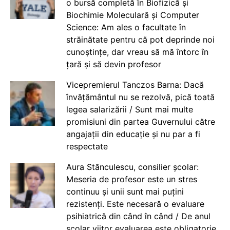
o bursă completă în Biofizică și
Biochimie Moleculară și Computer
Science: Am ales o facultate în
străinătate pentru că pot deprinde noi
cunoștințe, dar vreau să mă întorc în
țară și să devin profesor
Vicepremierul Tanczos Barna: Dacă
învățământul nu se rezolvă, pică toată
legea salarizării / Sunt mai multe
promisiuni din partea Guvernului către
angajații din educație și nu par a fi
respectate
Aura Stănculescu, consilier școlar:
Meseria de profesor este un stres
continuu și unii sunt mai puțini
rezistenți. Este necesară o evaluare
psihiatrică din când în când / De anul
școlar viitor evaluarea este obligatorie