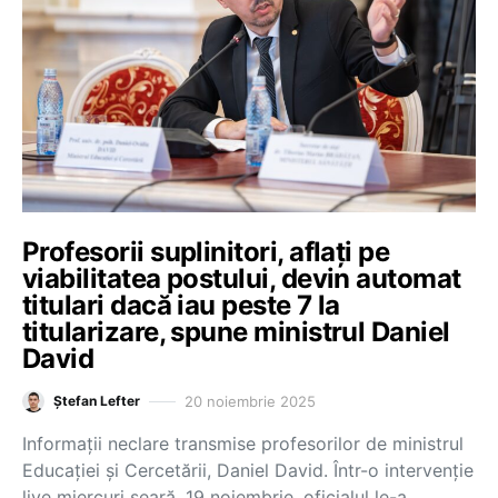
Profesorii suplinitori, aflați pe
viabilitatea postului, devin automat
titulari dacă iau peste 7 la
titularizare, spune ministrul Daniel
David
20 noiembrie 2025
Ștefan Lefter
Informații neclare transmise profesorilor de ministrul
Educației și Cercetării, Daniel David. Într-o intervenție
live miercuri seară, 19 noiembrie, oficialul le-a