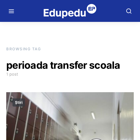
BROWSING TAG
perioada transfer scoala
1 post
Știri