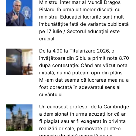
Ministrul interimar al Muncii Dragos
Pîslaru: În urma ultimelor discuții cu
ministrul Educației lucrurile sunt mult
îmbunătățite față de varianta publicată
pe 17 iulie / Sectorul educației este
crucial
De la 4.90 la Titularizare 2026, o
învățătoare din Sibiu a primit nota 8.70
după contestație: Când am văzut nota
inițială, nu mă puteam opri din plâns.
Mi-am dat seama că lucrarea mea nu a
fost corectată în adevăratul sens al
cuvântului
Un cunoscut profesor de la Cambridge
a demisionat în urma acuzațiilor că ar
fi plagiat sau ar fi exagerat în privința
realizărilor sale, promovate printr-o
poveste de viață marcată de un