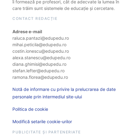
îi formează pe profesori, cât de adecvate la lumea în
care trăim sunt sistemele de educație și cercetare.
CONTACT REDACȚIE
Adrese e-mail
raluca.pantazi@edupedu.ro
mihai.peticila@edupedu.ro
costin.ionescu@edupedu.ro
alexa.stanescu@edupedu.ro
diana.ghimisi@edupedu.ro
stefan.lefter@edupedu.ro
ramona.florea@edupedu.ro
Notă de informare cu privire la prelucrarea de date
personale prin intermediul site-ului
Politica de cookie
Modifică setarile cookie-urilor
PUBLICITATE ȘI PARTENERIATE