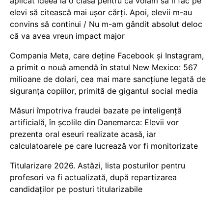
aplicat ideea la o clasă pentru că voiam să îi fac pe
elevi să citească mai ușor cărți. Apoi, elevii m-au
convins să continui / Nu m-am gândit absolut deloc
că va avea vreun impact major
Compania Meta, care deține Facebook și Instagram,
a primit o nouă amendă în statul New Mexico: 567
milioane de dolari, cea mai mare sancțiune legată de
siguranța copiilor, primită de gigantul social media
Măsuri împotriva fraudei bazate pe inteligență
artificială, în școlile din Danemarca: Elevii vor
prezenta oral eseuri realizate acasă, iar
calculatoarele pe care lucrează vor fi monitorizate
Titularizare 2026. Astăzi, lista posturilor pentru
profesori va fi actualizată, după repartizarea
candidaților pe posturi titularizabile