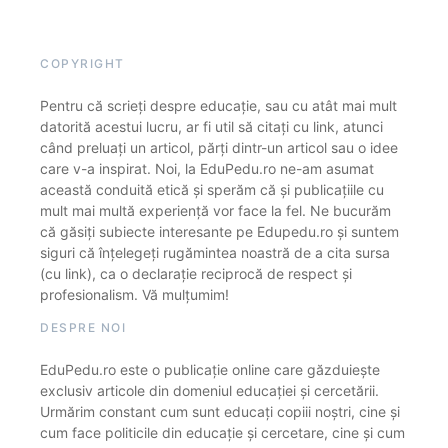
COPYRIGHT
Pentru că scrieți despre educație, sau cu atât mai mult
datorită acestui lucru, ar fi util să citați cu link, atunci
când preluați un articol, părți dintr-un articol sau o idee
care v-a inspirat. Noi, la EduPedu.ro ne-am asumat
această conduită etică și sperăm că și publicațiile cu
mult mai multă experiență vor face la fel. Ne bucurăm
că găsiți subiecte interesante pe Edupedu.ro și suntem
siguri că înțelegeți rugămintea noastră de a cita sursa
(cu link), ca o declarație reciprocă de respect și
profesionalism. Vă mulțumim!
DESPRE NOI
EduPedu.ro este o publicație online care găzduiește
exclusiv articole din domeniul educației și cercetării.
Urmărim constant cum sunt educați copiii noștri, cine și
cum face politicile din educație și cercetare, cine și cum