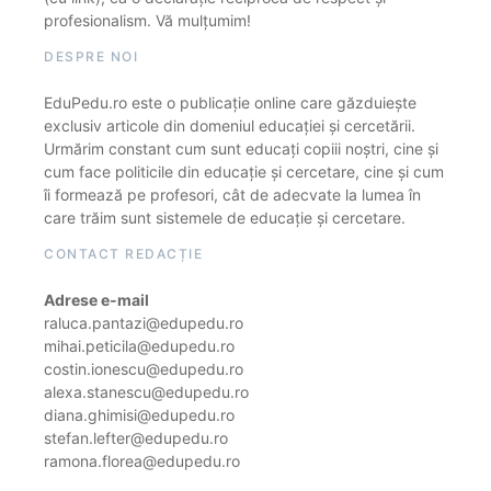
profesionalism. Vă mulțumim!
DESPRE NOI
EduPedu.ro este o publicație online care găzduiește
exclusiv articole din domeniul educației și cercetării.
Urmărim constant cum sunt educați copiii noștri, cine și
cum face politicile din educație și cercetare, cine și cum
îi formează pe profesori, cât de adecvate la lumea în
care trăim sunt sistemele de educație și cercetare.
CONTACT REDACȚIE
Adrese e-mail
raluca.pantazi@edupedu.ro
mihai.peticila@edupedu.ro
costin.ionescu@edupedu.ro
alexa.stanescu@edupedu.ro
diana.ghimisi@edupedu.ro
stefan.lefter@edupedu.ro
ramona.florea@edupedu.ro