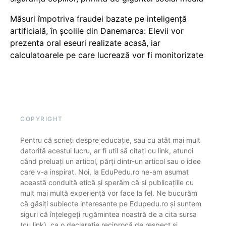
Măsuri împotriva fraudei bazate pe inteligență
artificială, în școlile din Danemarca: Elevii vor
prezenta oral eseuri realizate acasă, iar
calculatoarele pe care lucrează vor fi monitorizate
COPYRIGHT
Pentru că scrieți despre educație, sau cu atât mai mult
datorită acestui lucru, ar fi util să citați cu link, atunci
când preluați un articol, părți dintr-un articol sau o idee
care v-a inspirat. Noi, la EduPedu.ro ne-am asumat
această conduită etică și sperăm că și publicațiile cu
mult mai multă experiență vor face la fel. Ne bucurăm
că găsiți subiecte interesante pe Edupedu.ro și suntem
siguri că înțelegeți rugămintea noastră de a cita sursa
(cu link), ca o declarație reciprocă de respect și