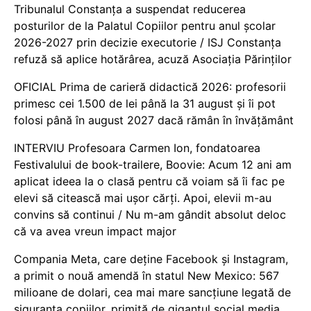
Tribunalul Constanța a suspendat reducerea
posturilor de la Palatul Copiilor pentru anul școlar
2026-2027 prin decizie executorie / ISJ Constanța
refuză să aplice hotărârea, acuză Asociația Părinților
OFICIAL Prima de carieră didactică 2026: profesorii
primesc cei 1.500 de lei până la 31 august și îi pot
folosi până în august 2027 dacă rămân în învățământ
INTERVIU Profesoara Carmen Ion, fondatoarea
Festivalului de book-trailere, Boovie: Acum 12 ani am
aplicat ideea la o clasă pentru că voiam să îi fac pe
elevi să citească mai ușor cărți. Apoi, elevii m-au
convins să continui / Nu m-am gândit absolut deloc
că va avea vreun impact major
Compania Meta, care deține Facebook și Instagram,
a primit o nouă amendă în statul New Mexico: 567
milioane de dolari, cea mai mare sancțiune legată de
siguranța copiilor, primită de gigantul social media