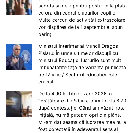
acorda sumele pentru posturile la plata
cu ora din cadrul cluburilor copiilor:
Multe cercuri de activități extrașcolare
vor dispărea de la 1 septembrie, spun
părinții
Ministrul interimar al Muncii Dragos
Pîslaru: În urma ultimelor discuții cu
ministrul Educației lucrurile sunt mult
îmbunătățite față de varianta publicată
pe 17 iulie / Sectorul educației este
crucial
De la 4.90 la Titularizare 2026, o
învățătoare din Sibiu a primit nota 8.70
după contestație: Când am văzut nota
inițială, nu mă puteam opri din plâns.
Mi-am dat seama că lucrarea mea nu a
fost corectată în adevăratul sens al