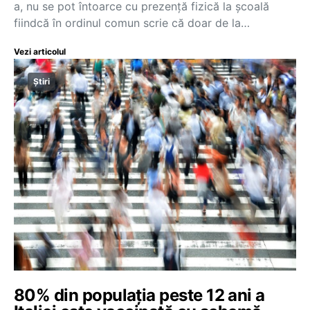
a, nu se pot întoarce cu prezență fizică la școală
fiindcă în ordinul comun scrie că doar de la…
Vezi articolul
Știri
80% din populația peste 12 ani a