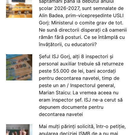
săptămâni până la debutul anului
școlar 2026-2027, sunt semnalate de
Alin Badea, prim-vicepreședinte USLI
Gorj: Ministerul o comite grav de tot.
Ne sună directorii disperați că oamenii
rămân fără posturi. Ce se întâmplă cu
învățătorii, cu educatorii?
Șeful ISJ Gorj, alți 8 inspectori și
personal auxiliar trebuie să returneze
peste 55.000 de lei, bani acordați
pentru decontarea navetei, timp de
peste un an / Inspectorul general,
Marian Staicu: La vremea aceea nu
eram inspector șef. ISJ ne-a cerut să
depunem documente pentru
decontarea navetei
Mai mulți părinți solicită, într-o petiție,
anularea deciziei ISMB de a nu mai