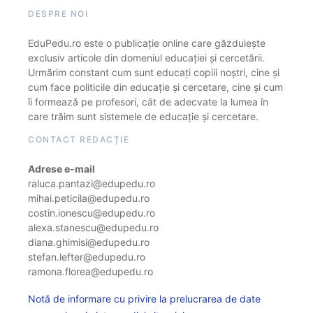
DESPRE NOI
EduPedu.ro este o publicație online care găzduiește
exclusiv articole din domeniul educației și cercetării.
Urmărim constant cum sunt educați copiii noștri, cine și
cum face politicile din educație și cercetare, cine și cum
îi formează pe profesori, cât de adecvate la lumea în
care trăim sunt sistemele de educație și cercetare.
CONTACT REDACȚIE
Adrese e-mail
raluca.pantazi@edupedu.ro
mihai.peticila@edupedu.ro
costin.ionescu@edupedu.ro
alexa.stanescu@edupedu.ro
diana.ghimisi@edupedu.ro
stefan.lefter@edupedu.ro
ramona.florea@edupedu.ro
Notă de informare cu privire la prelucrarea de date