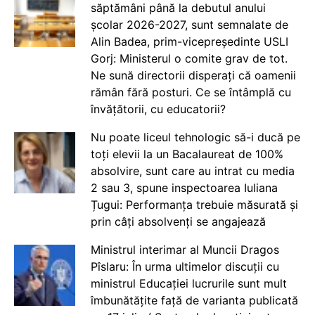
săptămâni până la debutul anului
școlar 2026-2027, sunt semnalate de
Alin Badea, prim-vicepreședinte USLI
Gorj: Ministerul o comite grav de tot.
Ne sună directorii disperați că oamenii
rămân fără posturi. Ce se întâmplă cu
învățătorii, cu educatorii?
Nu poate liceul tehnologic să-i ducă pe
toți elevii la un Bacalaureat de 100%
absolvire, sunt care au intrat cu media
2 sau 3, spune inspectoarea Iuliana
Țugui: Performanța trebuie măsurată și
prin câți absolvenți se angajează
Ministrul interimar al Muncii Dragos
Pîslaru: În urma ultimelor discuții cu
ministrul Educației lucrurile sunt mult
îmbunătățite față de varianta publicată