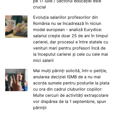
pe 17 iulie / Sectorul educației este
crucial
Evoluția salariilor profesorilor din
România nu se încadrează în niciun
model european - analiză Eurydice:
salariul crește doar 25 de ani în timpul
carierei, dar procesul e între statele cu
venituri mari pentru profesori încă de
la începutul carierei și cele cu cele mai
mici salarii
Mai mulți părinți solicită, într-o petiție,
anularea deciziei ISMB de a nu mai
acorda sumele pentru posturile la plata
cu ora din cadrul cluburilor copiilor:
Multe cercuri de activități extrașcolare
vor dispărea de la 1 septembrie, spun
părinții