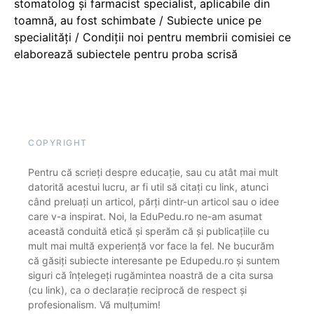
stomatolog și farmacist specialist, aplicabile din
toamnă, au fost schimbate / Subiecte unice pe
specialități / Condiții noi pentru membrii comisiei ce
elaborează subiectele pentru proba scrisă
COPYRIGHT
Pentru că scrieți despre educație, sau cu atât mai mult
datorită acestui lucru, ar fi util să citați cu link, atunci
când preluați un articol, părți dintr-un articol sau o idee
care v-a inspirat. Noi, la EduPedu.ro ne-am asumat
această conduită etică și sperăm că și publicațiile cu
mult mai multă experiență vor face la fel. Ne bucurăm
că găsiți subiecte interesante pe Edupedu.ro și suntem
siguri că înțelegeți rugămintea noastră de a cita sursa
(cu link), ca o declarație reciprocă de respect și
profesionalism. Vă mulțumim!