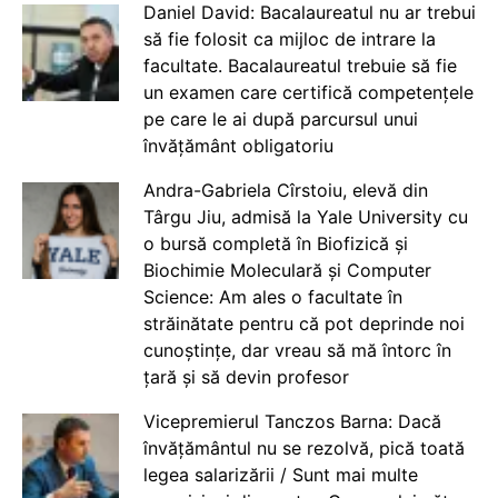
Daniel David: Bacalaureatul nu ar trebui
să fie folosit ca mijloc de intrare la
facultate. Bacalaureatul trebuie să fie
un examen care certifică competențele
pe care le ai după parcursul unui
învățământ obligatoriu
Andra-Gabriela Cîrstoiu, elevă din
Târgu Jiu, admisă la Yale University cu
o bursă completă în Biofizică și
Biochimie Moleculară și Computer
Science: Am ales o facultate în
străinătate pentru că pot deprinde noi
cunoștințe, dar vreau să mă întorc în
țară și să devin profesor
Vicepremierul Tanczos Barna: Dacă
învățământul nu se rezolvă, pică toată
legea salarizării / Sunt mai multe