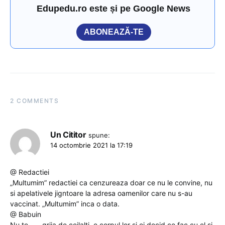
Edupedu.ro este și pe Google News
ABONEAZĂ-TE
2 COMMENTS
Un Cititor
spune:
14 octombrie 2021 la 17:19
@ Redactiei
„Multumim” redactiei ca cenzureaza doar ce nu le convine, nu
si apelativele jigntoare la adresa oamenilor care nu s-au
vaccinat. „Multumim” inca o data.
@ Babuin
Nu te ….. grija de ceilalti, e corpul lor si ei decid ce fac cu el si