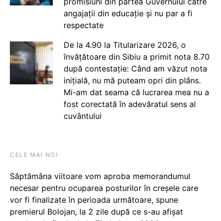
promisiuni din partea Guvernului către
angajații din educație și nu par a fi
respectate
De la 4.90 la Titularizare 2026, o
învățătoare din Sibiu a primit nota 8.70
după contestație: Când am văzut nota
inițială, nu mă puteam opri din plâns.
Mi-am dat seama că lucrarea mea nu a
fost corectată în adevăratul sens al
cuvântului
CELE MAI NOI
Săptămâna viitoare vom aproba memorandumul
necesar pentru ocuparea posturilor în creșele care
vor fi finalizate în perioada următoare, spune
premierul Bolojan, la 2 zile după ce s-au afișat