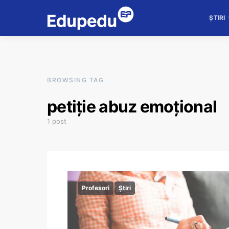
ȘTIRI
BROWSING TAG
petiţie abuz emoţional
1 post
Profesori
Știri