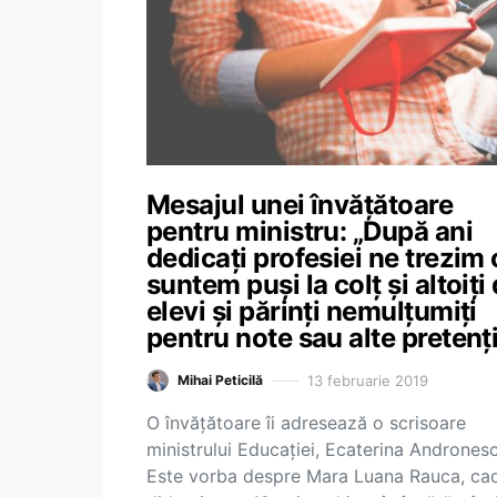
Mesajul unei învăţătoare
pentru ministru: „După ani
dedicați profesiei ne trezim 
suntem puși la colț și altoiți
elevi și părinți nemulțumiți
pentru note sau alte pretenți
13 februarie 2019
Mihai Peticilă
O învăţătoare îi adresează o scrisoare
ministrului Educaţiei, Ecaterina Andronesc
Este vorba despre Mara Luana Rauca, ca