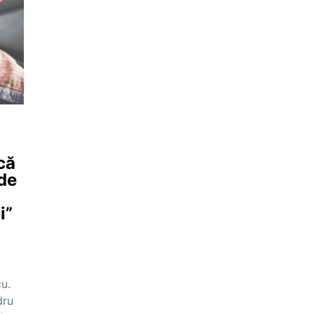
că
 de
i”
u.
dru