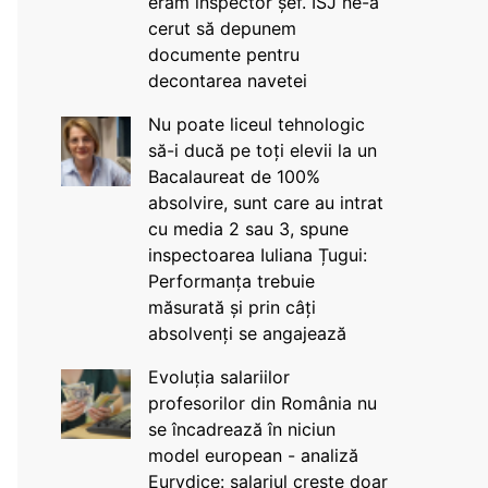
eram inspector șef. ISJ ne-a
cerut să depunem
documente pentru
decontarea navetei
Nu poate liceul tehnologic
să-i ducă pe toți elevii la un
Bacalaureat de 100%
absolvire, sunt care au intrat
cu media 2 sau 3, spune
inspectoarea Iuliana Țugui:
Performanța trebuie
măsurată și prin câți
absolvenți se angajează
Evoluția salariilor
profesorilor din România nu
se încadrează în niciun
model european - analiză
Eurydice: salariul crește doar