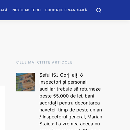
OALĂ
NEXTLAB.TECH
EDUCAȚIE FINANCIARĂ
CELE MAI CITITE ARTICOLE
Șeful ISJ Gorj, alți 8
inspectori și personal
auxiliar trebuie să returneze
peste 55.000 de lei, bani
acordați pentru decontarea
navetei, timp de peste un an
/ Inspectorul general, Marian
Staicu: La vremea aceea nu