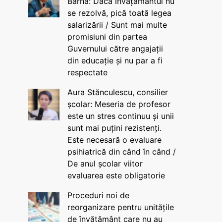
Barna: Dacă învățământul nu
se rezolvă, pică toată legea
salarizării / Sunt mai multe
promisiuni din partea
Guvernului către angajații
din educație și nu par a fi
respectate
Aura Stănculescu, consilier
școlar: Meseria de profesor
este un stres continuu și unii
sunt mai puțini rezistenți.
Este necesară o evaluare
psihiatrică din când în când /
De anul școlar viitor
evaluarea este obligatorie
Proceduri noi de
reorganizare pentru unitățile
de învățământ care nu au