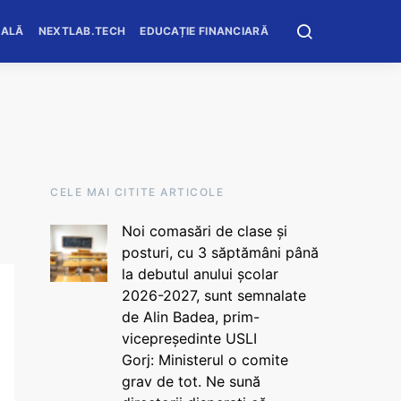
OALĂ
NEXTLAB.TECH
EDUCAȚIE FINANCIARĂ
CELE MAI CITITE ARTICOLE
Noi comasări de clase și
posturi, cu 3 săptămâni până
la debutul anului școlar
2026-2027, sunt semnalate
de Alin Badea, prim-
vicepreședinte USLI
Gorj: Ministerul o comite
grav de tot. Ne sună