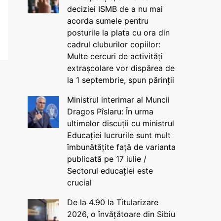
deciziei ISMB de a nu mai
acorda sumele pentru
posturile la plata cu ora din
cadrul cluburilor copiilor:
Multe cercuri de activități
extrașcolare vor dispărea de
la 1 septembrie, spun părinții
Ministrul interimar al Muncii
Dragos Pîslaru: În urma
ultimelor discuții cu ministrul
Educației lucrurile sunt mult
îmbunătățite față de varianta
publicată pe 17 iulie /
Sectorul educației este
crucial
De la 4.90 la Titularizare
2026, o învățătoare din Sibiu