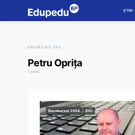
ȘTIRI
BROWSING TAG
Petru Oprița
1 post
Bacalaureat 2026
Știri