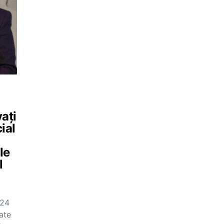
vați
cial
le
l
024
ate