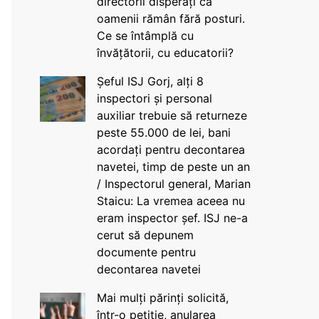
directorii disperați că
oamenii rămân fără posturi.
Ce se întâmplă cu
învățătorii, cu educatorii?
Șeful ISJ Gorj, alți 8
inspectori și personal
auxiliar trebuie să returneze
peste 55.000 de lei, bani
acordați pentru decontarea
navetei, timp de peste un an
/ Inspectorul general, Marian
Staicu: La vremea aceea nu
eram inspector șef. ISJ ne-a
cerut să depunem
documente pentru
decontarea navetei
Mai mulți părinți solicită,
într-o petiție, anularea