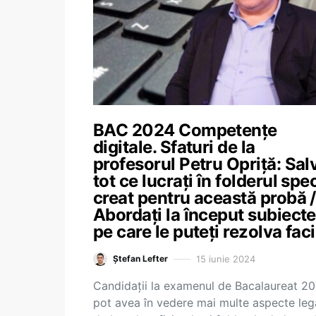
BAC 2024 Competențe
digitale. Sfaturi de la
profesorul Petru Opriță: Sal
tot ce lucrați în folderul spe
creat pentru această probă /
Abordați la început subiecte
pe care le puteți rezolva faci
15 iunie 2024
Ștefan Lefter
Candidații la examenul de Bacalaureat 2
pot avea în vedere mai multe aspecte leg