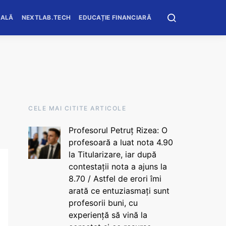
OALĂ
NEXTLAB.TECH
EDUCAȚIE FINANCIARĂ
CELE MAI CITITE ARTICOLE
Profesorul Petruț Rizea: O
profesoară a luat nota 4.90
la Titularizare, iar după
contestații nota a ajuns la
8.70 / Astfel de erori îmi
arată ce entuziasmați sunt
profesorii buni, cu
experiență să vină la