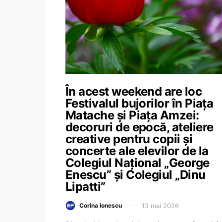
În acest weekend are loc
Festivalul bujorilor în Piaţa
Matache şi Piaţa Amzei:
decoruri de epocă, ateliere
creative pentru copii și
concerte ale elevilor de la
Colegiul Naţional „George
Enescu” şi Colegiul „Dinu
Lipatti”
13 mai 2026
Corina Ionescu