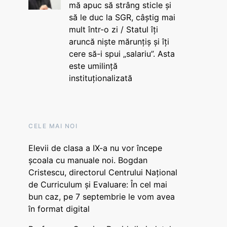
mă apuc să strâng sticle și
să le duc la SGR, câștig mai
mult într-o zi / Statul îți
aruncă niște mărunțiș și îți
cere să-i spui „salariu”. Asta
este umilință
instituționalizată
CELE MAI NOI
Elevii de clasa a IX-a nu vor începe
școala cu manuale noi. Bogdan
Cristescu, directorul Centrului Național
de Curriculum și Evaluare: În cel mai
bun caz, pe 7 septembrie le vom avea
în format digital