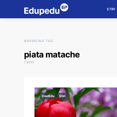
ȘTIRI
BROWSING TAG
piata matache
1 post
CoolEdu
Știri