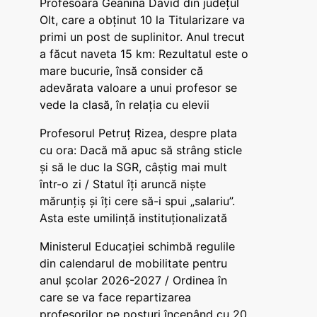
Profesoara Geanina David din județul
Olt, care a obținut 10 la Titularizare va
primi un post de suplinitor. Anul trecut
a făcut naveta 15 km: Rezultatul este o
mare bucurie, însă consider că
adevărata valoare a unui profesor se
vede la clasă, în relația cu elevii
Profesorul Petruț Rizea, despre plata
cu ora: Dacă mă apuc să strâng sticle
și să le duc la SGR, câștig mai mult
într-o zi / Statul îți aruncă niște
mărunțiș și îți cere să-i spui „salariu”.
Asta este umilință instituționalizată
Ministerul Educației schimbă regulile
din calendarul de mobilitate pentru
anul școlar 2026-2027 / Ordinea în
care se va face repartizarea
profesorilor pe posturi începând cu 20