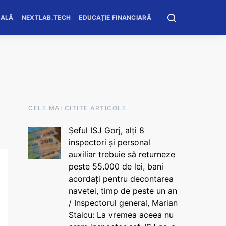
OALĂ
NEXTLAB.TECH
EDUCAȚIE FINANCIARĂ
CELE MAI CITITE ARTICOLE
Șeful ISJ Gorj, alți 8
inspectori și personal
auxiliar trebuie să returneze
peste 55.000 de lei, bani
acordați pentru decontarea
navetei, timp de peste un an
/ Inspectorul general, Marian
Staicu: La vremea aceea nu