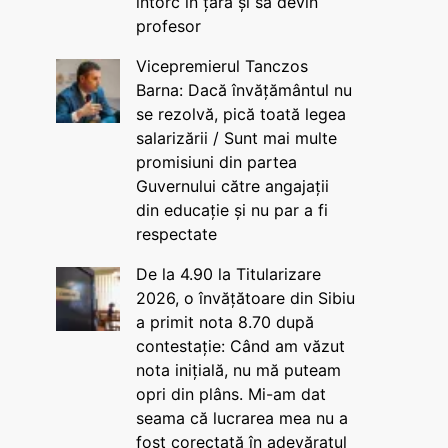
întorc în țară și să devin
profesor
Vicepremierul Tanczos
Barna: Dacă învățământul nu
se rezolvă, pică toată legea
salarizării / Sunt mai multe
promisiuni din partea
Guvernului către angajații
din educație și nu par a fi
respectate
De la 4.90 la Titularizare
2026, o învățătoare din Sibiu
a primit nota 8.70 după
contestație: Când am văzut
nota inițială, nu mă puteam
opri din plâns. Mi-am dat
seama că lucrarea mea nu a
fost corectată în adevăratul