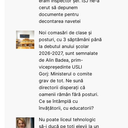
eram inspector șef. ISJ ne-a
cerut să depunem
documente pentru
decontarea navetei
Noi comasări de clase și
posturi, cu 3 săptămâni până
la debutul anului școlar
2026-2027, sunt semnalate
de Alin Badea, prim-
vicepreședinte USLI
Gorj: Ministerul o comite
grav de tot. Ne sună
directorii disperați că
oamenii rămân fără posturi.
Ce se întâmplă cu
învățătorii, cu educatorii?
Nu poate liceul tehnologic
să-i ducă pe toți elevii la un