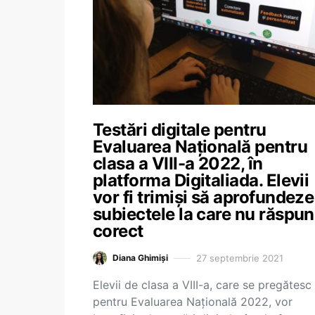
Testări digitale pentru
Evaluarea Națională pentru
clasa a VIII-a 2022, în
platforma Digitaliada. Elevii
vor fi trimiși să aprofundeze
subiectele la care nu răspu
corect
27 septembrie 2021
Diana Ghimiși
Elevii de clasa a VIII-a, care se pregătesc
pentru Evaluarea Națională 2022, vor