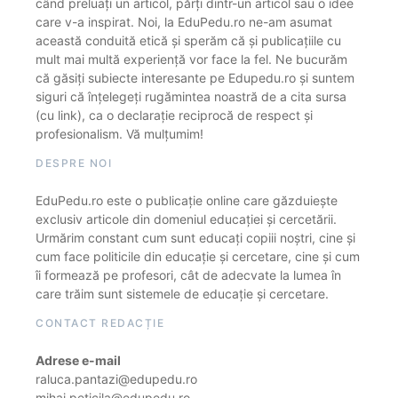
când preluați un articol, părți dintr-un articol sau o idee
care v-a inspirat. Noi, la EduPedu.ro ne-am asumat
această conduită etică și sperăm că și publicațiile cu
mult mai multă experiență vor face la fel. Ne bucurăm
că găsiți subiecte interesante pe Edupedu.ro și suntem
siguri că înțelegeți rugămintea noastră de a cita sursa
(cu link), ca o declarație reciprocă de respect și
profesionalism. Vă mulțumim!
DESPRE NOI
EduPedu.ro este o publicație online care găzduiește
exclusiv articole din domeniul educației și cercetării.
Urmărim constant cum sunt educați copiii noștri, cine și
cum face politicile din educație și cercetare, cine și cum
îi formează pe profesori, cât de adecvate la lumea în
care trăim sunt sistemele de educație și cercetare.
CONTACT REDACȚIE
Adrese e-mail
raluca.pantazi@edupedu.ro
mihai.peticila@edupedu.ro