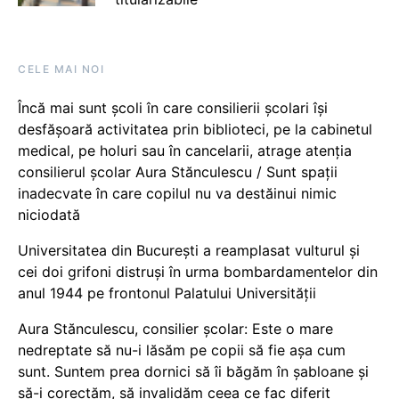
CELE MAI NOI
Încă mai sunt școli în care consilierii școlari își
desfășoară activitatea prin biblioteci, pe la cabinetul
medical, pe holuri sau în cancelarii, atrage atenția
consilierul școlar Aura Stănculescu / Sunt spații
inadecvate în care copilul nu va destăinui nimic
niciodată
Universitatea din București a reamplasat vulturul și
cei doi grifoni distruși în urma bombardamentelor din
anul 1944 pe frontonul Palatului Universității
Aura Stănculescu, consilier școlar: Este o mare
nedreptate să nu-i lăsăm pe copii să fie așa cum
sunt. Suntem prea dornici să îi băgăm în șabloane și
să-i corectăm, să invalidăm ceea ce fac diferit