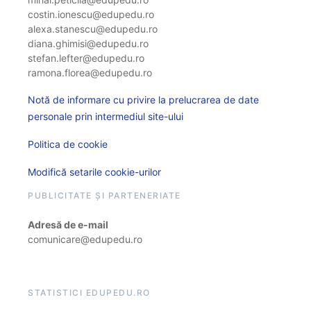
costin.ionescu@edupedu.ro
alexa.stanescu@edupedu.ro
diana.ghimisi@edupedu.ro
stefan.lefter@edupedu.ro
ramona.florea@edupedu.ro
Notă de informare cu privire la prelucrarea de date
personale prin intermediul site-ului
Politica de cookie
Modifică setarile cookie-urilor
PUBLICITATE ȘI PARTENERIATE
Adresă de e-mail
comunicare@edupedu.ro
STATISTICI EDUPEDU.RO