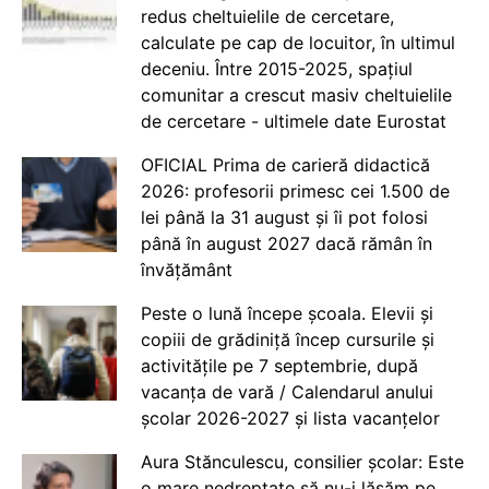
redus cheltuielile de cercetare,
calculate pe cap de locuitor, în ultimul
deceniu. Între 2015-2025, spațiul
comunitar a crescut masiv cheltuielile
de cercetare - ultimele date Eurostat
OFICIAL Prima de carieră didactică
2026: profesorii primesc cei 1.500 de
lei până la 31 august și îi pot folosi
până în august 2027 dacă rămân în
învățământ
Peste o lună începe școala. Elevii și
copiii de grădiniță încep cursurile și
activitățile pe 7 septembrie, după
vacanța de vară / Calendarul anului
școlar 2026-2027 și lista vacanțelor
Aura Stănculescu, consilier școlar: Este
o mare nedreptate să nu-i lăsăm pe