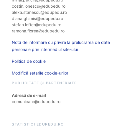
costin.ionescu@edupedu.ro
alexa.stanescu@edupedu.ro
diana.ghimisi@edupedu.ro
stefan.lefter@edupedu.ro
ramona.florea@edupedu.ro
Notă de informare cu privire la prelucrarea de date
personale prin intermediul site-ului
Politica de cookie
Modifică setarile cookie-urilor
PUBLICITATE ȘI PARTENERIATE
Adresă de e-mail
comunicare@edupedu.ro
STATISTICI EDUPEDU.RO