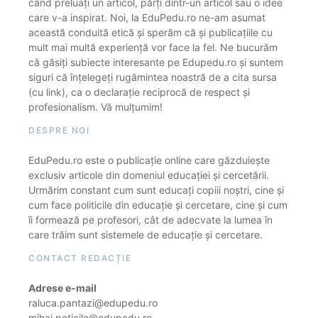
când preluați un articol, părți dintr-un articol sau o idee
care v-a inspirat. Noi, la EduPedu.ro ne-am asumat
această conduită etică și sperăm că și publicațiile cu
mult mai multă experiență vor face la fel. Ne bucurăm
că găsiți subiecte interesante pe Edupedu.ro și suntem
siguri că înțelegeți rugămintea noastră de a cita sursa
(cu link), ca o declarație reciprocă de respect și
profesionalism. Vă mulțumim!
DESPRE NOI
EduPedu.ro este o publicație online care găzduiește
exclusiv articole din domeniul educației și cercetării.
Urmărim constant cum sunt educați copiii noștri, cine și
cum face politicile din educație și cercetare, cine și cum
îi formează pe profesori, cât de adecvate la lumea în
care trăim sunt sistemele de educație și cercetare.
CONTACT REDACȚIE
Adrese e-mail
raluca.pantazi@edupedu.ro
mihai.peticila@edupedu.ro